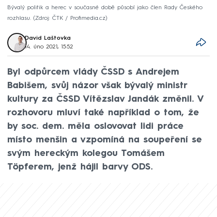
Bývalý politik a herec v současné době působí jako člen Rady Českého
rozhlasu.
Zdroj: ČTK / Profimedia.cz
David Laštovka
14. úno 2021, 15:52
Byl odpůrcem vlády ČSSD s Andrejem
Babišem, svůj názor však bývalý ministr
kultury za ČSSD Vítězslav Jandák změnil. V
rozhovoru mluví také například o tom, že
by soc. dem. měla oslovovat lidi práce
místo menšin a vzpomíná na soupeření se
svým hereckým kolegou Tomášem
Töpferem, jenž hájil barvy ODS.