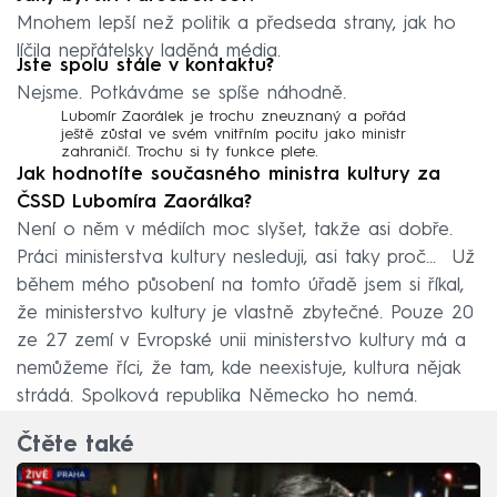
Mnohem lepší než politik a předseda strany, jak ho
líčila nepřátelsky laděná média.
Jste spolu stále v kontaktu?
Nejsme. Potkáváme se spíše náhodně.
Lubomír Zaorálek je trochu zneuznaný a pořád
ještě zůstal ve svém vnitřním pocitu jako ministr
zahraničí. Trochu si ty funkce plete.
Jak hodnotíte současného ministra kultury za
ČSSD Lubomíra Zaorálka?
Není o něm v médiích moc slyšet, takže asi dobře.
Práci ministerstva kultury nesleduji, asi taky proč... Už
během mého působení na tomto úřadě jsem si říkal,
že ministerstvo kultury je vlastně zbytečné. Pouze 20
ze 27 zemí v Evropské unii ministerstvo kultury má a
nemůžeme říci, že tam, kde neexistuje, kultura nějak
strádá. Spolková republika Německo ho nemá.
Čtěte také