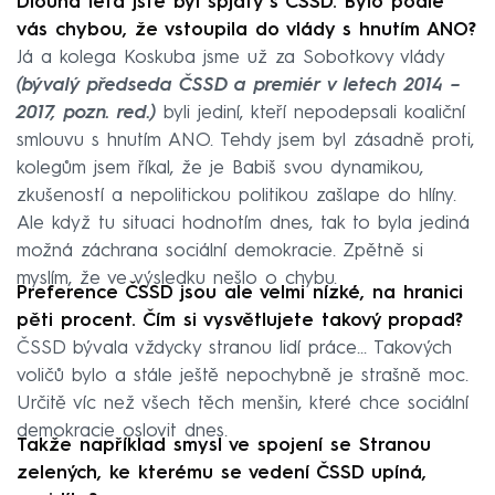
Dlouhá léta jste byl spjatý s ČSSD. Bylo podle
vás chybou, že vstoupila do vlády s hnutím ANO?
Já a kolega Koskuba jsme už za Sobotkovy vlády
(bývalý předseda ČSSD a premiér v letech 2014 –
2017, pozn. red.)
byli jediní, kteří nepodepsali koaliční
smlouvu s hnutím ANO. Tehdy jsem byl zásadně proti,
kolegům jsem říkal, že je Babiš svou dynamikou,
zkušeností a nepolitickou politikou zašlape do hlíny.
Ale když tu situaci hodnotím dnes, tak to byla jediná
možná záchrana sociální demokracie. Zpětně si
myslím, že ve výsledku nešlo o chybu.
Preference ČSSD jsou ale velmi nízké, na hranici
pěti procent. Čím si vysvětlujete takový propad?
ČSSD bývala vždycky stranou lidí práce... Takových
voličů bylo a stále ještě nepochybně je strašně moc.
Určitě víc než všech těch menšin, které chce sociální
demokracie oslovit dnes.
Takže například smysl ve spojení se Stranou
zelených, ke kterému se vedení ČSSD upíná,