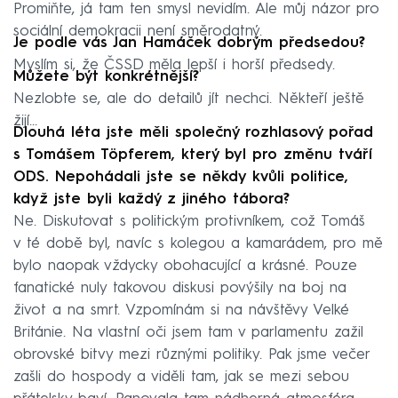
Promiňte, já tam ten smysl nevidím. Ale můj názor pro
sociální demokracii není směrodatný.
Je podle vás Jan Hamáček dobrým předsedou?
Myslím si, že ČSSD měla lepší i horší předsedy.
Můžete být konkrétnější?
Nezlobte se, ale do detailů jít nechci. Někteří ještě
žijí…
Dlouhá léta jste měli společný rozhlasový pořad
s Tomášem Töpferem, který byl pro změnu tváří
ODS. Nepohádali jste se někdy kvůli politice,
když jste byli každý z jiného tábora?
Ne. Diskutovat s politickým protivníkem, což Tomáš
v té době byl, navíc s kolegou a kamarádem, pro mě
bylo naopak vždycky obohacující a krásné. Pouze
fanatické nuly takovou diskusi povýšily na boj na
život a na smrt. Vzpomínám si na návštěvy Velké
Británie. Na vlastní oči jsem tam v parlamentu zažil
obrovské bitvy mezi různými politiky. Pak jsme večer
zašli do hospody a viděli tam, jak se mezi sebou