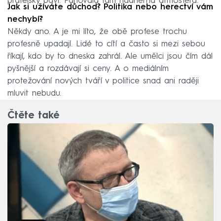
přátelsky baví. Panovala tam nádherná atmosféra.
Jak si užíváte důchod? Politika nebo herectví vám
nechybí?
Někdy ano. A je mi líto, že obě profese trochu
profesně upadají. Lidé to cítí a často si mezi sebou
říkají, kdo by to dneska zahrál. Ale umělci jsou čím dál
pyšnější a rozdávají si ceny. A o mediálním
protežování nových tváří v politice snad ani raději
mluvit nebudu.
Čtěte také