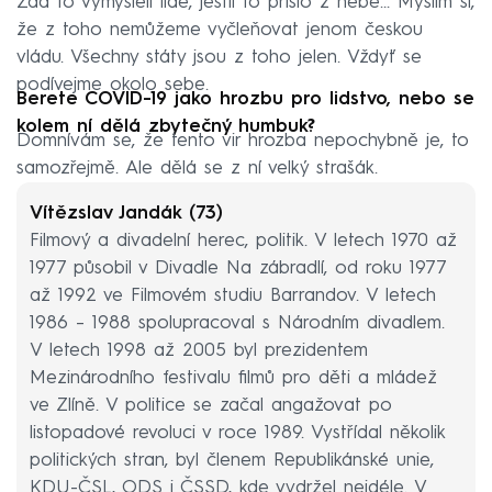
Zda to vymysleli lidé, jestli to přišlo z nebe… Myslím si,
že z toho nemůžeme vyčleňovat jenom českou
vládu. Všechny státy jsou z toho jelen. Vždyť se
podívejme okolo sebe.
Berete COVID-19 jako hrozbu pro lidstvo, nebo se
kolem ní dělá zbytečný humbuk?
Domnívám se, že tento vir hrozba nepochybně je, to
samozřejmě. Ale dělá se z ní velký strašák.
Vítězslav Jandák (73)
Filmový a divadelní herec, politik. V letech 1970 až
1977 působil v Divadle Na zábradlí, od roku 1977
až 1992 ve Filmovém studiu Barrandov. V letech
1986 –⁠ 1988 spolupracoval s Národním divadlem.
V letech 1998 až 2005 byl prezidentem
Mezinárodního festivalu filmů pro děti a mládež
ve Zlíně. V politice se začal angažovat po
listopadové revoluci v roce 1989. Vystřídal několik
politických stran, byl členem Republikánské unie,
KDU-ČSL, ODS i ČSSD, kde vydržel nejdéle. V