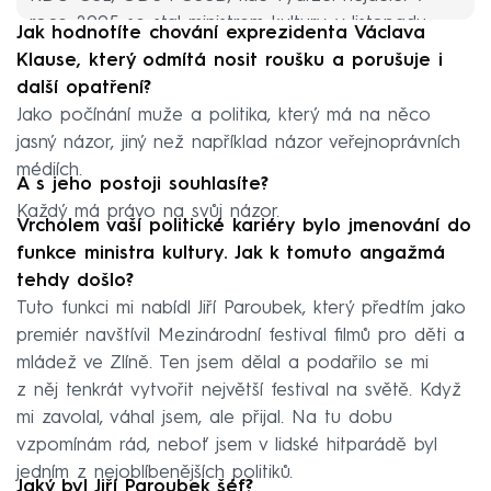
roce 2005 se stal ministrem kultury, v listopadu
Jak hodnotíte chování exprezidenta Václava
téhož roku ho průzkum agentury STEM označil za
Klause, který odmítá nosit roušku a porušuje i
nejpopulárnějšího českého politika. Dlouhá léta
další opatření?
působil jako poslanec. Od roku 2017 je členem
Jako počínání muže a politika, který má na něco
Rady Českého rozhlasu. Je ženatý, s manželkou
jasný názor, jiný než například názor veřejnoprávních
Zdenou má dvě děti (dceru Kláru a syna
médiích.
A s jeho postoji souhlasíte?
Vítězslava), s již zesnulo herečkou Libuší
Každý má právo na svůj názor.
Geprtovou syna Svatopluka.
Vrcholem vaší politické kariéry bylo jmenování do
funkce ministra kultury. Jak k tomuto angažmá
tehdy došlo?
Tuto funkci mi nabídl Jiří Paroubek, který předtím jako
premiér navštívil Mezinárodní festival filmů pro děti a
mládež ve Zlíně. Ten jsem dělal a podařilo se mi
z něj tenkrát vytvořit největší festival na světě. Když
mi zavolal, váhal jsem, ale přijal. Na tu dobu
vzpomínám rád, neboť jsem v lidské hitparádě byl
jedním z nejoblíbenějších politiků.
Jaký byl Jiří Paroubek šéf?