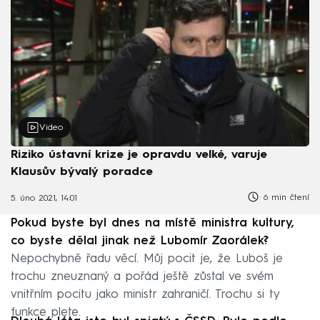
Video
Riziko ústavní krize je opravdu velké, varuje
Klausův bývalý poradce
6 min čtení
5. úno 2021, 14:01
Pokud byste byl dnes na místě ministra kultury,
co byste dělal jinak než Lubomír Zaorálek?
Nepochybně řadu věcí. Můj pocit je, že Luboš je
trochu zneuznaný a pořád ještě zůstal ve svém
vnitřním pocitu jako ministr zahraničí. Trochu si ty
funkce plete.