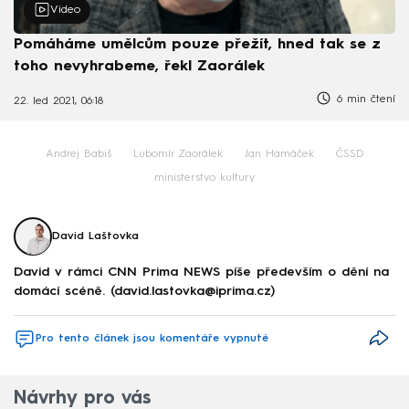
Video
Pomáháme umělcům pouze přežít, hned tak se z
toho nevyhrabeme, řekl Zaorálek
6 min čtení
22. led 2021, 06:18
Andrej Babiš
Lubomír Zaorálek
Jan Hamáček
ČSSD
ministerstvo kultury
David Laštovka
David v rámci CNN Prima NEWS píše především o dění na
domácí scéně. (david.lastovka@iprima.cz)
Pro tento článek jsou komentáře vypnuté
Návrhy pro vás