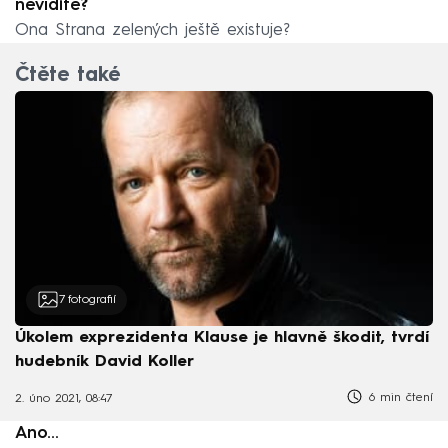
nevidíte?
Ona Strana zelených ještě existuje?
Čtěte také
7
fotografií
Úkolem exprezidenta Klause je hlavně škodit, tvrdí
hudebník David Koller
6 min čtení
2. úno 2021, 08:47
Ano…