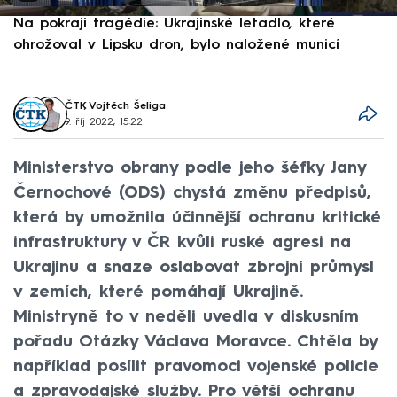
Na pokraji tragédie: Ukrajinské letadlo, které
P
ohrožoval v Lipsku dron, bylo naložené municí
e
ČTK
,
Vojtěch Šeliga
9. říj 2022, 15:22
Ministerstvo obrany podle jeho šéfky Jany
Černochové (ODS) chystá změnu předpisů,
která by umožnila účinnější ochranu kritické
infrastruktury v ČR kvůli ruské agresi na
Ukrajinu a snaze oslabovat zbrojní průmysl
v zemích, které pomáhají Ukrajině.
Ministryně to v neděli uvedla v diskusním
pořadu Otázky Václava Moravce. Chtěla by
například posílit pravomoci vojenské policie
a zpravodajské služby. Pro větší ochranu