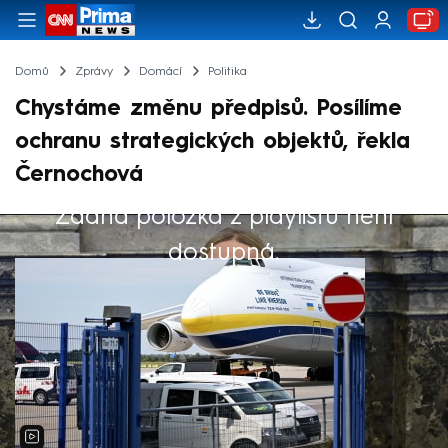
Domů
Zprávy
Domácí
Politika
Chystáme změnu předpisů. Posílíme
ochranu strategických objektů, řekla
Černochová
Žádná položka z playlistu není
Výběr redakce
dostupná.