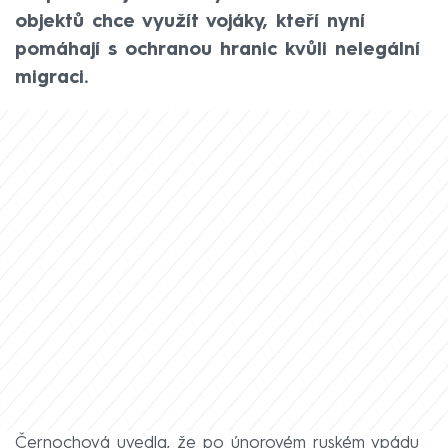
objektů chce využít vojáky, kteří nyní
pomáhají s ochranou hranic kvůli nelegální
migraci.
Černochová uvedla, že po únorovém ruském vpádu