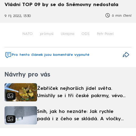
Vládní TOP 09 by se do Sněmovny nedostala
6 min čtení
9. říj 2022, 13:30
NATO
průmysl
Ukrajina
ODS
Petr Pavel
Pro tento článek jsou komentáře vypnuté
Návrhy pro vás
Žebříček nejhorších jídel světa.
Umístily se i tři české pokrmy, vévodí
skandinávská kuchyně
Sníh, jak ho neznáte: Jak rychle
padá i z čeho se skládá. A vločky
nejsou bílé