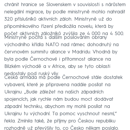
chránit hranice se Slovenskem v souvislosti s nárůstem
nelegální migrace, by podle ministryně mohlo nahradit
320 příslušníků aktivních záloh. Ministryně už do
připomínkového řízení předložila novelu, která by
počet aktivních záložníků zvýšila ze 4 000 na 4 500.
Ministryně počítá s dalším posilováním obrany
východního křídla NATO nad rámec dohodnutý na
červnovém summitu aliance v Madridu. Vhodná by
byla podle Černochové i přítomnost aliance na
Blízkém východě a v Africe, aby se tyto oblasti
nedostaly pod ruský vliv.
Česká armáda má podle Černochové stále dostatek
vybavení, které je připravena nadále posílat na
Ukrajinu. „Bude záležet na našich západních
spojencích, jak rychle nám budou moct dodávat
západní techniku, abychom my mohli posílat na
Ukrajinu tu východní. Ta pomoc vyschnout nesmí,“
řekla. Zmínila také, že příjmy pro Českou republiku
rozhodně už převýšily to, co Česko někam poslalo.