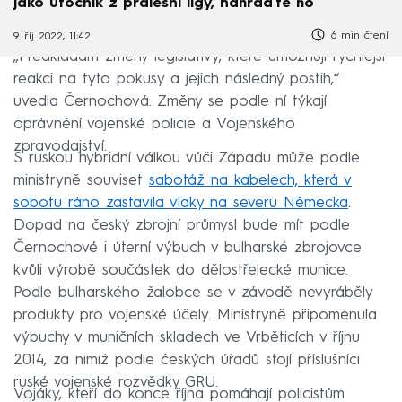
jako útočník z pralesní ligy, nahraďte ho
6 min čtení
9. říj 2022, 11:42
„Předkládám změny legislativy, které umožňují rychlejší
reakci na tyto pokusy a jejich následný postih,“
uvedla Černochová. Změny se podle ní týkají
oprávnění vojenské policie a Vojenského
zpravodajství.
S ruskou hybridní válkou vůči Západu může podle
ministryně souviset
sabotáž na kabelech, která v
sobotu ráno zastavila vlaky na severu Německa
.
Dopad na český zbrojní průmysl bude mít podle
Černochové i úterní výbuch v bulharské zbrojovce
kvůli výrobě součástek do dělostřelecké munice.
Podle bulharského žalobce se v závodě nevyráběly
produkty pro vojenské účely. Ministryně připomenula
výbuchy v muničních skladech ve Vrběticích v říjnu
2014, za nimiž podle českých úřadů stojí příslušníci
ruské vojenské rozvědky GRU.
Vojáky, kteří do konce října pomáhají policistům