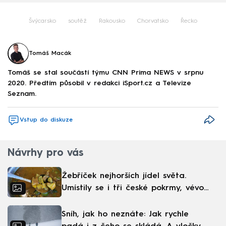
Švýcarsko
soutěž
Rakousko
Chorvatsko
Řecko
Tomáš Macák
Tomáš se stal součástí týmu CNN Prima NEWS v srpnu
2020. Předtím působil v redakci iSport.cz a Televize
Seznam.
Vstup do diskuze
Návrhy pro vás
Žebříček nejhorších jídel světa.
Umístily se i tři české pokrmy, vévodí
skandinávská kuchyně
Sníh, jak ho neznáte: Jak rychle