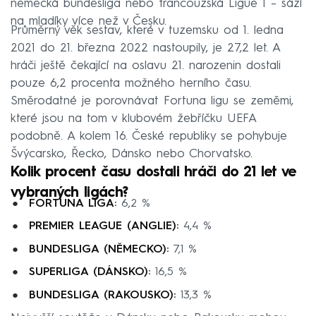
německá bundesliga nebo francouzská Ligue 1 – sází
na mladíky více než v Česku.
Průměrný věk sestav, které v tuzemsku od 1. ledna
2021 do 21. března 2022 nastoupily, je 27,2 let. A
hráči ještě čekající na oslavu 21. narozenin dostali
pouze 6,2 procenta možného herního času.
Směrodatné je porovnávat Fortuna ligu se zeměmi,
které jsou na tom v klubovém žebříčku UEFA
podobně. A kolem 16. České republiky se pohybuje
Švýcarsko, Řecko, Dánsko nebo Chorvatsko.
Kolik procent času dostali hráči do 21 let ve
vybraných ligách?
FORTUNA LIGA:
6,2 %
PREMIER LEAGUE (ANGLIE):
4,4 %
BUNDESLIGA (NĚMECKO):
7,1 %
SUPERLIGA (DÁNSKO):
16,5 %
BUNDESLIGA (RAKOUSKO):
13,3 %