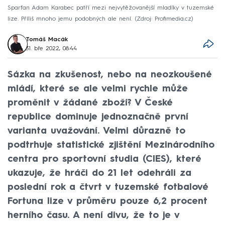
Sparťan Adam Karabec patří mezi nejvytěžovanější mladíky v tuzemské
lize. Příliš mnoho jemu podobných ale není.
Zdroj: Profimedia.cz
Tomáš Macák
31. bře 2022, 08:44
Sázka na zkušenost, nebo na neozkoušené
mládí, které se ale velmi rychle může
proměnit v žádané zboží? V České
republice dominuje jednoznačně první
varianta uvažování. Velmi důrazně to
podtrhuje statistické zjištění Mezinárodního
centra pro sportovní studia (CIES), které
ukazuje, že hráči do 21 let odehráli za
poslední rok a čtvrt v tuzemské fotbalové
Fortuna lize v průměru pouze 6,2 procent
herního času. A není divu, že to je v