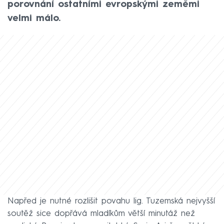
porovnání ostatními evropskými zeměmi
velmi málo.
Napřed je nutné rozlišit povahu lig. Tuzemská nejvyšší
soutěž sice dopřává mladíkům větší minutáž než