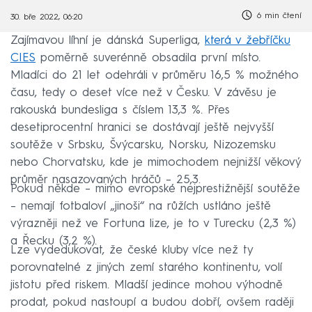
6 min čtení
30. bře 2022, 06:20
Zajímavou líhní je dánská Superliga,
která v žebříčku
CIES
poměrně suverénně obsadila první místo.
Mladíci do 21 let odehráli v průměru 16,5 % možného
času, tedy o deset více než v Česku. V závěsu je
rakouská bundesliga s číslem 13,3 %. Přes
desetiprocentní hranici se dostávají ještě nejvyšší
soutěže v Srbsku, Švýcarsku, Norsku, Nizozemsku
nebo Chorvatsku, kde je mimochodem nejnižší věkový
průměr nasazovaných hráčů – 25,3.
Pokud někde – mimo evropské nejprestižnější soutěže
– nemají fotbaloví „jinoši“ na růžích ustláno ještě
výrazněji než ve Fortuna lize, je to v Turecku (2,3 %)
a Řecku (3,2 %).
Lze vydedukovat, že české kluby více než ty
porovnatelné z jiných zemí starého kontinentu, volí
jistotu před riskem. Mladší jedince mohou výhodně
prodat, pokud nastoupí a budou dobří, ovšem raději