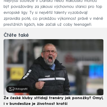
Nejvyšší soutěže v Dánsku nebo Rakousku mohou
být považovány za jakousi výchovnou stanici pro top
evropské ligy. Ty si největší talenty vyzobávají
zpravidla poté, co prokážou výkonnost právě v méně
prestižních ligách, kde začali už coby teenageři.
Čtěte také
5
fotografií
Že české kluby střídají trenéry jak ponožky? Omyl,
i v bundeslize je životnost kratší