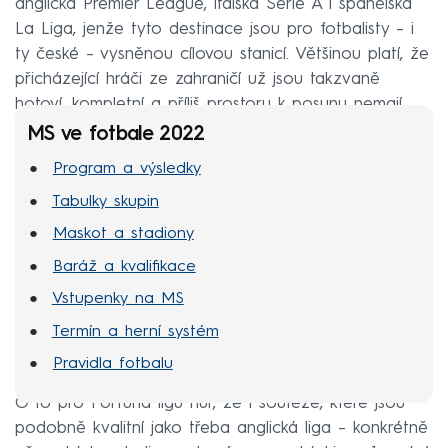
anglická Premier League, italská Serie A i španělská
La Liga, jenže tyto destinace jsou pro fotbalisty – i
ty české – vysněnou cílovou stanicí. Většinou platí, že
přicházející hráči ze zahraničí už jsou takzvaně
hotoví, kompletní a příliš prostoru k posunu nemají.
MS ve fotbale 2022
Program a výsledky
Tabulky skupin
Maskot a stadiony
Baráž a kvalifikace
Vstupenky na MS
Termín a herní systém
Pravidla fotbalu
O to pro Fortuna ligu hůř, že i soutěže, které jsou
podobně kvalitní jako třeba anglická liga – konkrétně