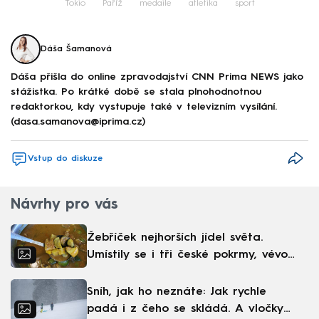
Tokio
Paříž
medaile
atletika
sport
Dáša Šamanová
Dáša přišla do online zpravodajství CNN Prima NEWS jako
stážistka. Po krátké době se stala plnohodnotnou
redaktorkou, kdy vystupuje také v televizním vysílání.
(dasa.samanova@iprima.cz)
Vstup do diskuze
Návrhy pro vás
Žebříček nejhorších jídel světa.
Umístily se i tři české pokrmy, vévodí
skandinávská kuchyně
Sníh, jak ho neznáte: Jak rychle
padá i z čeho se skládá. A vločky