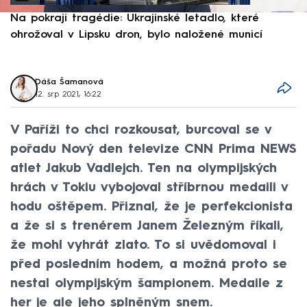
Na pokraji tragédie: Ukrajinské letadlo, které
P
ohrožoval v Lipsku dron, bylo naložené municí
e
Dáša Šamanová
12. srp 2021, 16:22
V Paříži to chci rozkousat, burcoval se v
pořadu Nový den televize CNN Prima NEWS
atlet Jakub Vadlejch. Ten na olympijských
hrách v Tokiu vybojoval stříbrnou medaili v
hodu oštěpem. Přiznal, že je perfekcionista
a že si s trenérem Janem Železným říkali,
že mohl vyhrát zlato. To si uvědomoval i
před posledním hodem, a možná proto se
nestal olympijským šampionem. Medaile z
her je ale jeho splněným snem.