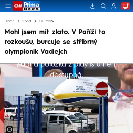
Domů
Sport
OH 2024
Mohl jsem mít zlato. V Paříži to
rozkoušu, burcuje se stříbrný
olympionik Vadlejch
Žádná položka z playlistu není
Výběr redakce
dostupná.