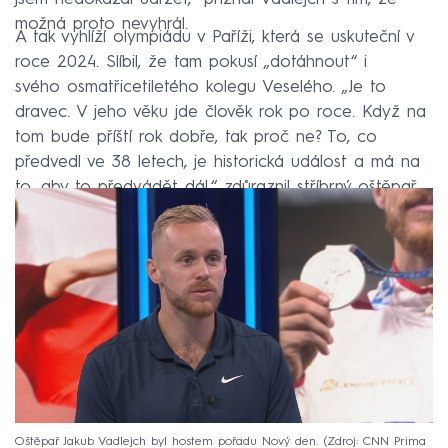
možná proto nevyhrál.
A tak vyhlíží olympiádu v Paříži, která se uskuteční v
roce 2024. Slíbil, že tam pokusí „dotáhnout“ i
svého osmatřicetiletého kolegu Veselého. „Je to
dravec. V jeho věku jde člověk rok po roce. Když na
tom bude příští rok dobře, tak proč ne? To, co
předvedl ve 38 letech, je historická událost a má na
to, aby to předvádět dál,“ zdůraznil stříbrný oštěpař.
Oštěpař Jakub Vadlejch byl hostem pořadu Nový den.
Zdroj: CNN Prima