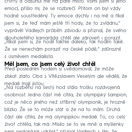
čtvrtý a odsunul mě na páté místo. Všiml jsem si jeho
emocí, přišlo mi, že se rozbrečí. Přitom on byl vždy
hodně soustředěný. Ty emoce dýchly i na mě a říkal
jsem si, že teď mám ještě tři hody, že to zvládnu,“
vyprávěl Vadlejch průběh závodu a přiznal, že svého
dlouholetého kamaráda chtěl ale zároveň i porazit.
„Říkal jsem si, že hodil takhle daleko, tak hodím také.
Že se nenechám porazit na české půdě,“ zdůraznil
s úsměvem medailista.
Měl jsem, co jsem celý život chtěl
Před posledním hodem si uvědomoval, že může
získat zlato. Oba s Vítězslavem Veselým ale věděli, že
medaili mají jistou.
„Na rozběhu na šestý hod stála trošku rozdvojená
osobnost. Jedna část mě cítila, že olympijský šampion,
což je něco jiného než stříbrný olympionik, je hrozně
blízko. Že se to může stát a že na to mám. Druhá
část ale cítila, že má olympijskou medaili. To, co celý
život chtěla, tak má. Mísilo se to ve mně a myšlenky
jsem nedokázal udržet,“ přiznal Vadlejch s tím, že