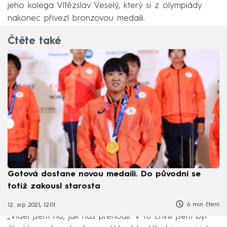
jeho kolega Vítězslav Veselý, který si z olympiády
nakonec přivezl bronzovou medaili.
Čtěte také
Gotová dostane novou medaili. Do původní se
totiž zakousl starosta
6 min čtení
12. srp 2021, 12:01
„Viděl jsem ho, jak nás přehodil. V tu chvíli jsem byl