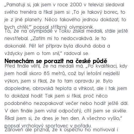
„Pamatuji si, jak jsem v roce 2000 v televizi sledoval
svého trenéra a říkal jsem si: ‚To je takový borec, to
je z jiné planety. Něco takového jednou dokázat, to
bych chtěl,‘“ popsal stříbrný olympionik.
To, že na olympiádě v Tokiu získal medaili, stále ještě
nevstřebal. „Zatím mi to nedocvakává. Je to
dokonalé. Pět let příprav byla dlouhá doba a
vždycky jsem o tom snil,“ radoval se.
Nenechám se porazit na české půdě
Před finále věřil, že na medaili má. „Po kvalifikaci, kdy
jsem hodil skoro 85 metrů, což byl letošní nejdelší
výkon, jsem si říkal, že to tam opravdu je. Bylo
dopoledne, obrovská teplota a vlhkost, ale i tak jsem
to dokázal hodit. Tak jsem si říkal, proč něco
podobného nezopakovat večer nebo hodit ještě dál.
V den finále jsem vstal odpočatý, cítil jsem se skvěle.
Říkal jsem si, že dnes je ten den. A všechno vyšlo,“
popsal vrcholový sportovec v pořadu.
Zároveň ale přiznal, že k úspěchu ho motivoval i