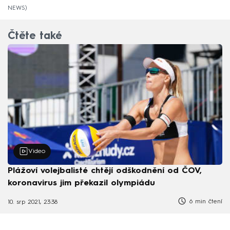
NEWS
Čtěte také
Video
Plážoví volejbalisté chtějí odškodnění od ČOV,
koronavirus jim překazil olympiádu
6 min čtení
10. srp 2021, 23:38