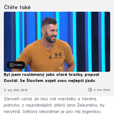
Čtěte také
Video
Byl jsem rozlámaný jako staré hračky, popsal
Dostál. Se Šloufem zajeli svou nejlepší jízdu
6 min čtení
11. srp 2021, 09:13
Zároveň uznal, že bez své manželky a trenéra,
jednoho z nejznámějších atletů Jana Železného, by
nevyhrál. Světový rekordman je pro něj legendou.