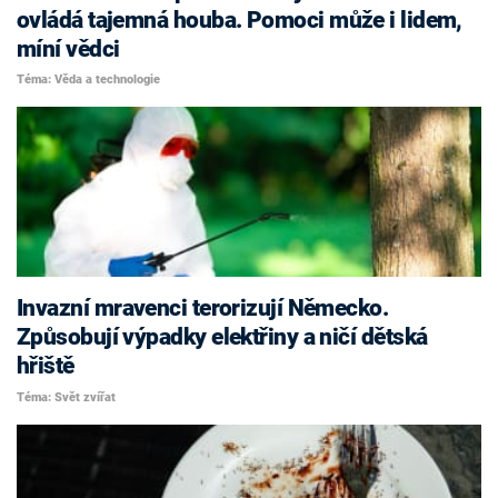
ovládá tajemná houba. Pomoci může i lidem,
míní vědci
Téma: Věda a technologie
Invazní mravenci terorizují Německo.
Způsobují výpadky elektřiny a ničí dětská
hřiště
Téma: Svět zvířat