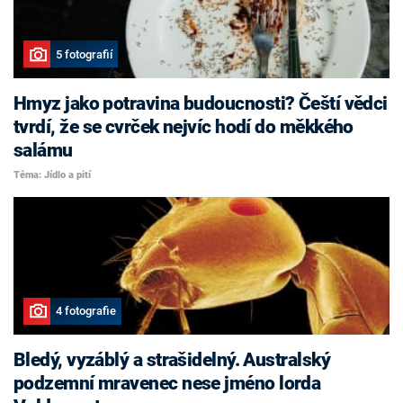
5 fotografií
Hmyz jako potravina budoucnosti? Čeští vědci
tvrdí, že se cvrček nejvíc hodí do měkkého
salámu
Téma: Jídlo a pití
4 fotografie
Bledý, vyzáblý a strašidelný. Australský
podzemní mravenec nese jméno lorda