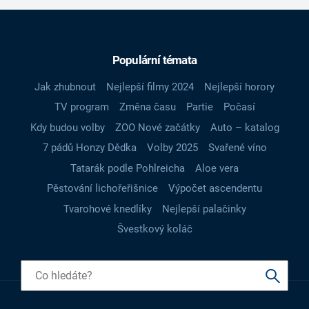
Populární témata
Jak zhubnout
Nejlepší filmy 2024
Nejlepší horory
TV program
Změna času
Partie
Počasí
Kdy budou volby
ZOO Nové začátky
Auto – katalog
7 pádů Honzy Dědka
Volby 2025
Svařené víno
Tatarák podle Pohlreicha
Aloe vera
Pěstování lichořeřišnice
Výpočet ascendentu
Tvarohové knedlíky
Nejlepší palačinky
Švestkový koláč