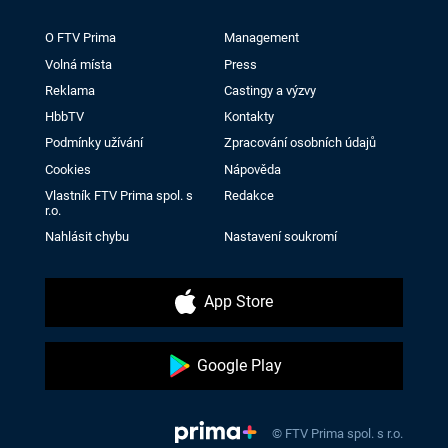
O FTV Prima
Management
Volná místa
Press
Reklama
Castingy a výzvy
HbbTV
Kontakty
Podmínky užívání
Zpracování osobních údajů
Cookies
Nápověda
Vlastník FTV Prima spol. s
Redakce
r.o.
Nahlásit chybu
Nastavení soukromí
App Store
Google Play
© FTV Prima spol. s r.o.