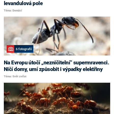
levandulová pole
Téma: Domácí
6 fotografií
Na Evropu útočí „nezničitelní“ supermravenci.
Ničí domy, umí způsobit i výpadky elektřiny
Téma: Svět zvířat