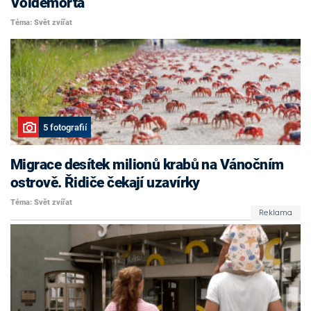
Voldemorta
Téma: Svět zvířat
5 fotografií
Migrace desítek milionů krabů na Vánočním
ostrově. Řidiče čekají uzavírky
Téma: Svět zvířat