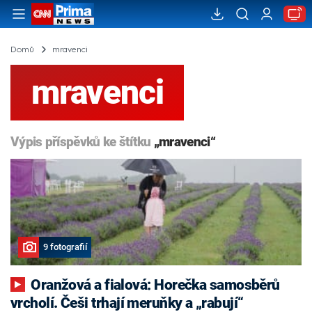
Domů
mravenci
mravenci
Výpis příspěvků ke štítku
„mravenci“
9 fotografií
Oranžová a fialová: Horečka samosběrů
vrcholí. Češi trhají meruňky a „rabují“