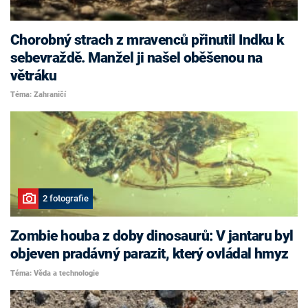
Chorobný strach z mravenců přinutil Indku k
sebevraždě. Manžel ji našel oběšenou na
větráku
Téma: Zahraničí
2 fotografie
Zombie houba z doby dinosaurů: V jantaru byl
objeven pradávný parazit, který ovládal hmyz
Téma: Věda a technologie