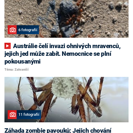
6 fotografií
Austrálie čelí invazi ohnivých mravenců,
jejich jed může zabít. Nemocnice se plní
pokousanými
Téma: Zahraničí
11 fotografií
Záhada zombie pavouků: Jejich chování