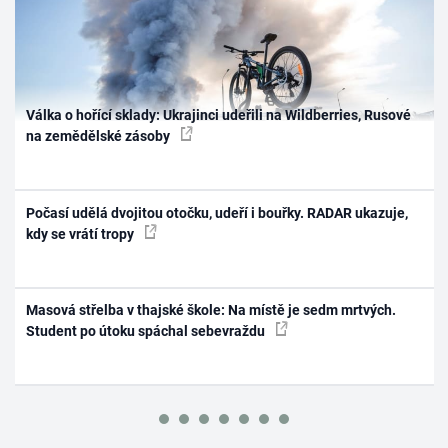
Válka o hořící sklady: Ukrajinci udeřili na Wildberries, Rusové
na zemědělské zásoby
Počasí udělá dvojitou otočku, udeří i bouřky. RADAR ukazuje,
kdy se vrátí tropy
Masová střelba v thajské škole: Na místě je sedm mrtvých.
Student po útoku spáchal sebevraždu