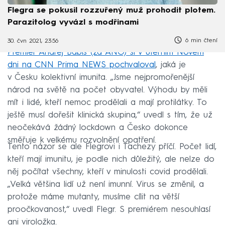
Flegra se pokusil rozzuřený muž prohodit plotem.
Parazitolog vyvázl s modřinami
6 min čtení
30. čvn 2021, 23:56
Premiér Andrej Babiš (za ANO) si v úterním Novém
dni na CNN Prima NEWS pochvaloval
, jaká je
v Česku kolektivní imunita. „Jsme nejpromořenější
národ na světě na počet obyvatel. Výhodu by měli
mít i lidé, kteří nemoc prodělali a mají protilátky. To
ještě musí dořešit klinická skupina,“ uvedl s tím, že už
neočekává žádný lockdown a Česko dokonce
směřuje k velkému rozvolnění opatření.
Tento názor se ale Flegrovi i Tachezy příčí. Počet lidí,
kteří mají imunitu, je podle nich důležitý, ale nelze do
něj počítat všechny, kteří v minulosti covid prodělali.
„Velká většina lidí už není imunní. Virus se změnil, a
protože máme mutanty, musíme cílit na větší
proočkovanost,“ uvedl Flegr. S premiérem nesouhlasí
ani viroložka.