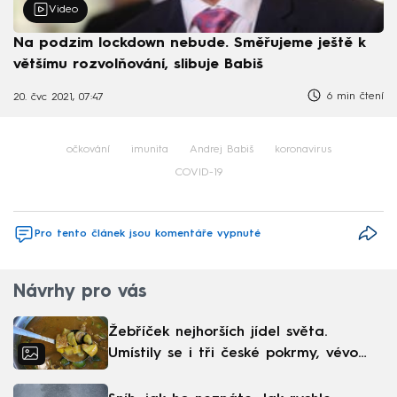
Video
Na podzim lockdown nebude. Směřujeme ještě k
většímu rozvolňování, slibuje Babiš
6 min čtení
20. čvc 2021, 07:47
očkování
imunita
Andrej Babiš
koronavirus
COVID-19
Pro tento článek jsou komentáře vypnuté
Návrhy pro vás
Žebříček nejhorších jídel světa.
Umístily se i tři české pokrmy, vévodí
skandinávská kuchyně