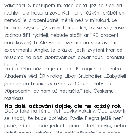
vakcinaci. S nástupem mutace delta, jež se sice šíří
rychleji, ale hospitalizovaných lidí s těžkým průběhem
nemoci je procentuálně méně než v minulosti, se
hranice zvyšuje. „V zimních měsících, až se viry zase
začnou šířit rychleji, nebude stačit ani 90 procent
naočkovaných. Ale vše si ověříme na současném
experimentu Anglie. Je otázka, jestli zvýšení hranice
můžeme na bázi dobrovolnosti dosáhnout,“ prohlásil
biolog.
Podobného názoru je i ředitel Biologického centra
Akademie věd ČR virolog Libor Grubhoffer. „Zabydleli
jsme se na hranici výrazně za 80 procenty. Ta
70procentní by nám už nestačila,“ řekl Českému
rozhlasu.
Na další očkování dojde, ale ne každý rok
Došlo také na téma třetí dávky vakcíny. Oba experti
se shodli, že bude potřeba. Podle Flegra ještě není
jasné, zda se bude jednat přímo o třetí dávku, nebo