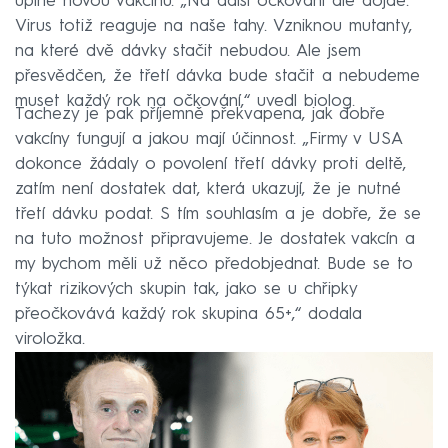
úplně novou vakcínu. „Na další očkování ale dojde.
Virus totiž reaguje na naše tahy. Vzniknou mutanty,
na které dvě dávky stačit nebudou. Ale jsem
přesvědčen, že třetí dávka bude stačit a nebudeme
muset každý rok na očkování,“ uvedl biolog.
Tachezy je pak příjemně překvapena, jak dobře
vakcíny fungují a jakou mají účinnost. „Firmy v USA
dokonce žádaly o povolení třetí dávky proti deltě,
zatím není dostatek dat, která ukazují, že je nutné
třetí dávku podat. S tím souhlasím a je dobře, že se
na tuto možnost připravujeme. Je dostatek vakcín a
my bychom měli už něco předobjednat. Bude se to
týkat rizikových skupin tak, jako se u chřipky
přeočkovává každý rok skupina 65+,“ dodala
viroložka.