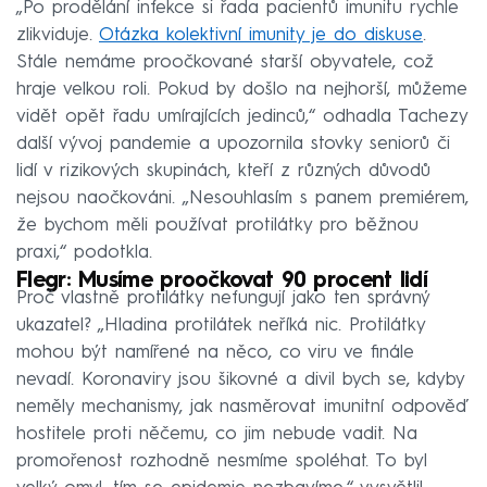
„Po prodělání infekce si řada pacientů imunitu rychle
zlikviduje.
Otázka kolektivní imunity je do diskuse
.
Stále nemáme proočkované starší obyvatele, což
hraje velkou roli. Pokud by došlo na nejhorší, můžeme
vidět opět řadu umírajících jedinců,“ odhadla Tachezy
další vývoj pandemie a upozornila stovky seniorů či
lidí v rizikových skupinách, kteří z různých důvodů
nejsou naočkováni. „Nesouhlasím s panem premiérem,
že bychom měli používat protilátky pro běžnou
praxi,“ podotkla.
Flegr: Musíme proočkovat 90 procent lidí
Proč vlastně protilátky nefungují jako ten správný
ukazatel? „Hladina protilátek neříká nic. Protilátky
mohou být namířené na něco, co viru ve finále
nevadí. Koronaviry jsou šikovné a divil bych se, kdyby
neměly mechanismy, jak nasměrovat imunitní odpověď
hostitele proti něčemu, co jim nebude vadit. Na
promořenost rozhodně nesmíme spoléhat. To byl