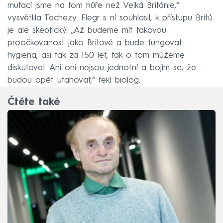
mutací jsme na tom hůře než Velká Británie,“
vysvětlila Tachezy. Flegr s ní souhlasil, k přístupu Britů
je ale skeptický. „Až budeme mít takovou
proočkovanost jako Britové a bude fungovat
hygiena, asi tak za 150 let, tak o tom můžeme
diskutovat. Ani oni nejsou jednotní a bojím se, že
budou opět utahovat,“ řekl biolog.
Čtěte také