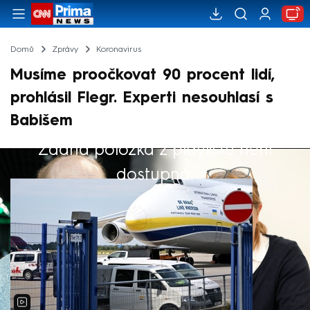
Domů
Zprávy
Koronavirus
Musíme proočkovat 90 procent lidí,
prohlásil Flegr. Experti nesouhlasí s
Babišem
Žádná položka z playlistu není
Výběr redakce
dostupná.