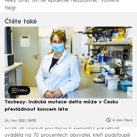
velký omyl, tím se epidemie nezbavíme,“ vysvětlil
Flegr.
Čtěte také
Video
Tachezy: Indická mutace delta může v Česku
převládnout koncem léta
6 min čtení
24. čvn 2021, 08:33
Dříve se hranice potřebná k zastavení pandemie
uváděla na 70 procentech obyvatel, kteří podstoupili