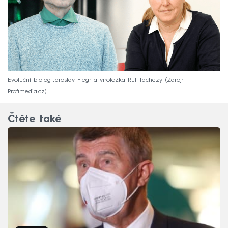
Evoluční biolog Jaroslav Flegr a viroložka Rut Tachezy
Zdroj:
Profimedia.cz
Čtěte také