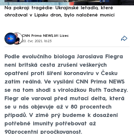
Na pokraji tragédie: Ukrajinské letadlo, které
P
ohrožoval v Lipsku dron, bylo naložené municí
e
CNN Prima NEWS
,
Jiří Lizec
20. čvc 2021, 16:23
Podle evolučního biologa Jaroslava Flegra
není britská cesta zrušení veškerých
opatření proti šíření koronaviru v Česku
zatím reálná. Ve vysílání CNN Prima NEWS
se na tom shodl s viroložkou Ruth Tachezy.
Flegr ale varoval před mutací delta, která
se u nás objevuje až v 80 procentech
případů. V zimě prý budeme k dosažení
potřebné imunity potřebovat až
90procentní proočkovanost.