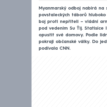
Myanmarský odboj nabírá na s
povstaleckých táborů hluboko 
boj proti nepříteli – vládní 
pod vedením Su Ťij. Statisíce 
opustit své domovy. Podle líd
pokraji občanské války. Do je
podívala CNN.