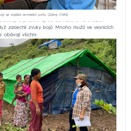
Bojí se vojáků armádní junty.
Zdroj: CNN
 opouštějí a přesouvají se do táborů na svazích
, když zaslechli zvuky bojů. Mnoho mužů ve vesnicích
e obávají všichni.