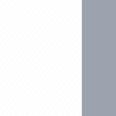
ideo
kat migranty do Česka? Sami by odešli, tvrdí exp
ické sebevraždě