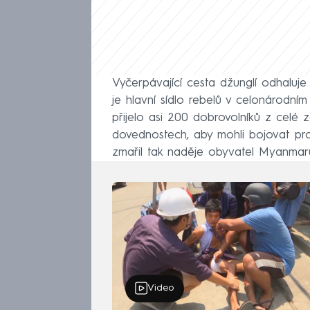
Vyčerpávající cesta džunglí odhaluj
je hlavní sídlo rebelů v celonárodní
přijelo asi 200 dobrovolníků z celé z
dovednostech, aby mohli bojovat prot
zmařil tak naděje obyvatel Myanmar
Video