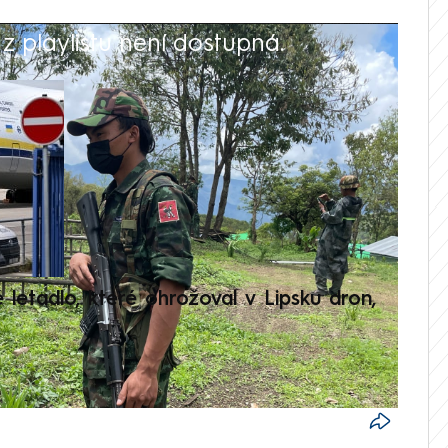
 playlistu není dostupná.
V
é letadlo, které ohrožoval v Lipsku dron,
Přilá
polit