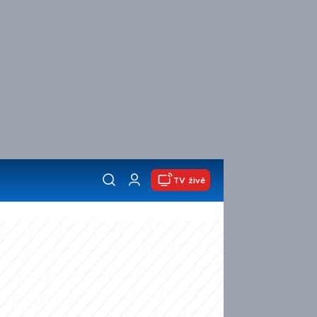
TV živě