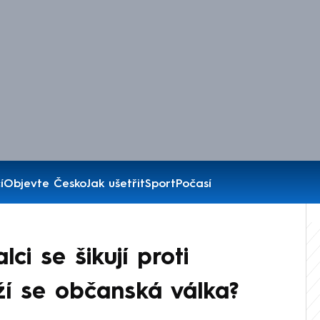
í
Objevte Česko
Jak ušetřit
Sport
Počasí
ci se šikují proti
íží se občanská válka?