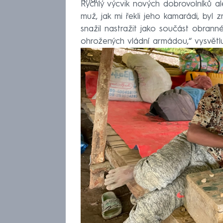
Rychlý výcvik nových dobrovolníků a
muž, jak mi řekli jeho kamarádi, byl
snažil nastražit jako součást obrann
ohrožených vládní armádou,“ vysvětluj