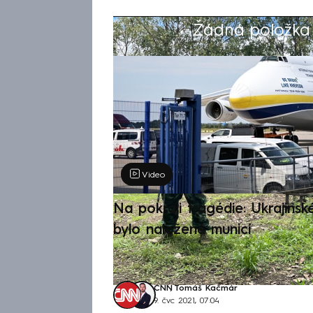
Žádná položka z
Výběr redakce
Video
Na pokraji tragédie: Ukrajinsk
bylo naložené municí
CNN
,
Tomáš Kačmár
9. čvc 2021, 07:04