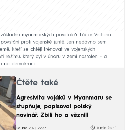
e základnu myanmarských povstalců. Tábor Victoria
m povstání proti vojenské juntě. Jen nedávno sem
emě, kteří se chtějí trénovat ve vojenských
i režimu, který byl v únoru v zemi nastolen – a
u na demokracii.
Čtěte také
Agresivita vojáků v Myanmaru se
stupňuje, popisoval polský
novinář. Zbili ho a věznili
6 min čtení
28. bře 2021, 22:37