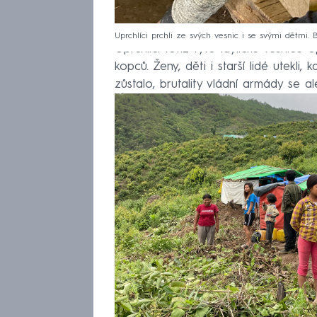
Uprchlíci prchli ze svých vesnic i se svými dětmi. 
Uprchlíci totiž tyto idylické vesnice
kopců. Ženy, děti i starší lidé utekli
zůstalo, brutality vládní armády se al