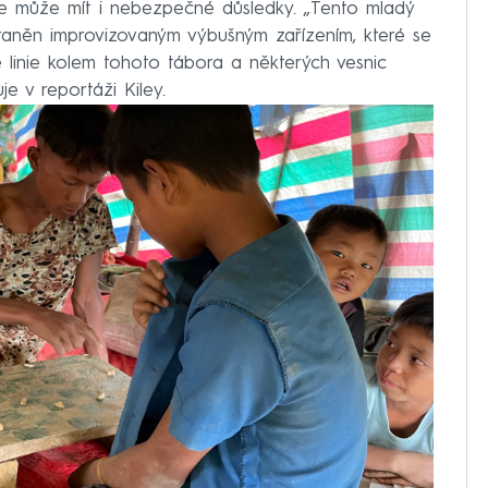
le může mít i nebezpečné důsledky. „Tento mladý
 zraněn improvizovaným výbušným zařízením, které se
é linie kolem tohoto tábora a některých vesnic
e v reportáži Kiley.