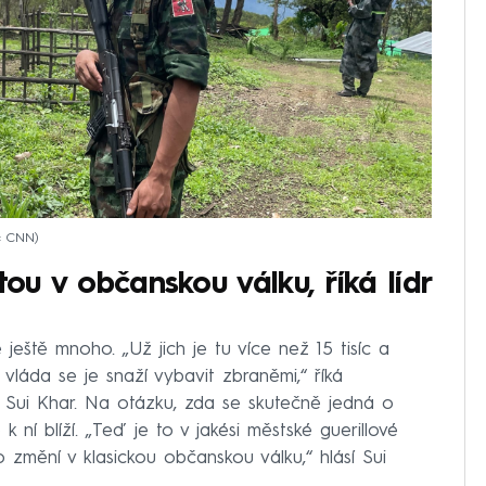
j: CNN
tou v občanskou válku, říká lídr
ještě mnoho. „Už jich je tu více než 15 tisíc a
 vláda se je snaží vybavit zbraněmi,“ říká
y Sui Khar. Na otázku, zda se skutečně jedná o
 ní blíží. „Teď je to v jakési městské guerillové
o změní v klasickou občanskou válku,“ hlásí Sui