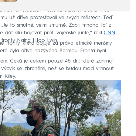
i i bývalí studenti – všichni ochotní postavit se
rému už dříve protestovali ve svých městech. Teď
 „Je to smutné, velmi smutné. Zabili mnoho lidí z
e dát sílu bojovat proti vojenské juntě,“ řekl
CNN
í fronty Naing Htoo Lwin.
né fronty, která bojuje za práva etnické menšiny
erá byla dříve nazývána Barmou. Fronta nyní
dnem. Čeká je celkem pouze 45 dní, které zahrnují
m výcvik se zbraněmi, než se budou moci vrhnout
 Kiley.