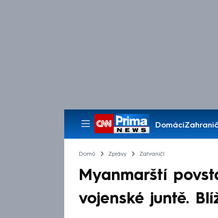
Domácí
Zahranič
Pořady
Domů
Zprávy
Zahraničí
Myanmarští povstal
vojenské juntě. Bl