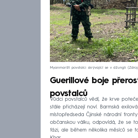
Myanmarští povstalci skrývající se v džungli
Zdro
Guerillové boje přeros
povstalců
Vůdci povstalců vědí, že krve poteče 
stále přicházejí noví. Barmská exilová
místopředseda Čjinské národní front
občanskou válku, odpovídá, že se to k
fázi, ale během několika měsíců se t
Khar.