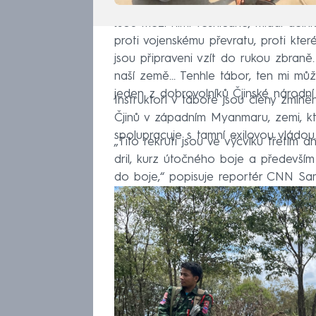
Jsou mezi nimi vesničané, mladí dělníc
proti vojenskému převratu, proti kte
jsou připraveni vzít do rukou zbraně.
naší země... Tenhle tábor, ten mi můž
jeden z dobrovolníků Čjinské národn
Instruktoři v táboře jsou členy zmíně
Čjinů v západním Myanmaru, zemi, kt
spolupracuje s tamní exilovou vládou.
„Tito rekruti jsou ve výcviku třetím 
dril, kurz útočného boje a předevší
do boje,“ popisuje reportér CNN Sam