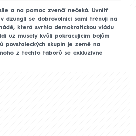
íle a na pomoc zvenčí nečeká. Uvnitř
v džungli se dobrovolníci sami trénují na
armádě, která svrhla demokratickou vládu
lidí už musely kvůli pokračujícím bojům
rů povstaleckých skupin je země na
dnoho z těchto táborů se exkluzivně