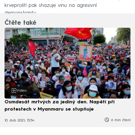
krveprolití pak shazuje vinu na agresivní
demonstranty.
Čtěte také
Video
Osmdesát mrtvých za jediný den. Napětí při
protestech v Myanmaru se stupňuje
6 min čtení
10. dub 2021, 15:54