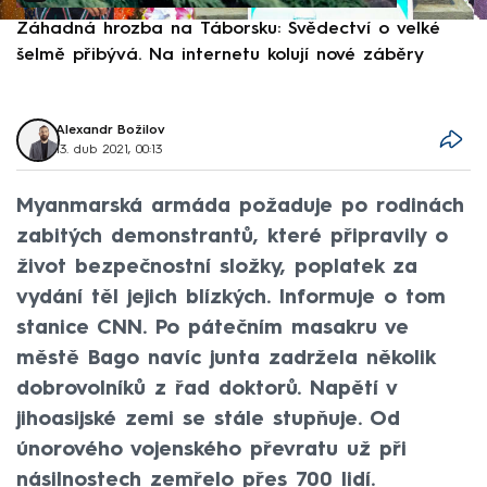
Záhadná hrozba na Táborsku: Svědectví o velké
S
šelmě přibývá. Na internetu kolují nové záběry
d
Alexandr Božilov
13. dub 2021, 00:13
Myanmarská armáda požaduje po rodinách
zabitých demonstrantů, které připravily o
život bezpečnostní složky, poplatek za
vydání těl jejich blízkých. Informuje o tom
stanice CNN. Po pátečním masakru ve
městě Bago navíc junta zadržela několik
dobrovolníků z řad doktorů. Napětí v
jihoasijské zemi se stále stupňuje. Od
únorového vojenského převratu už při
násilnostech zemřelo přes 700 lidí.