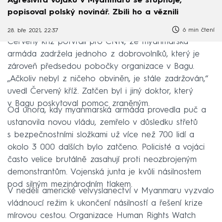
Agresivita vojáků v Myanmaru se stupňuje,
popisoval polský novinář. Zbili ho a věznili
6 min čtení
28. bře 2021, 22:37
Červený kříž potvrdil pro CNN, že myanmarská
armáda zadržela jednoho z dobrovolníků, který je
zároveň předsedou pobočky organizace v Bagu.
„Ačkoliv nebyl z ničeho obviněn, je stále zadržován,“
uvedl Červený kříž. Zatčen byl i jiný doktor, který
v Bagu poskytoval pomoc zraněným.
Od února, kdy myanmarská armáda provedla puč a
ustanovila novou vládu, zemřelo v důsledku střetů
s bezpečnostními složkami už více než 700 lidí a
okolo 3 000 dalších bylo zatčeno. Policisté a vojáci
často velice brutálně zasahují proti neozbrojeným
demonstrantům. Vojenská junta je kvůli násilnostem
pod silným mezinárodním tlakem.
V neděli americké velvyslanectví v Myanmaru vyzvalo
vládnoucí režim k ukončení násilností a řešení krize
mírovou cestou. Organizace Human Rights Watch