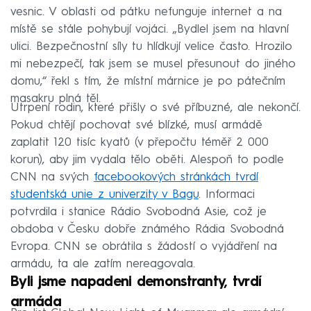
vesnic. V oblasti od pátku nefunguje internet a na
místě se stále pohybují vojáci. „Bydlel jsem na hlavní
ulici. Bezpečnostní síly tu hlídkují velice často. Hrozilo
mi nebezpečí, tak jsem se musel přesunout do jiného
domu,“ řekl s tím, že místní márnice je po pátečním
masakru plná těl.
Utrpení rodin, které přišly o své příbuzné, ale nekončí.
Pokud chtějí pochovat své blízké, musí armádě
zaplatit 120 tisíc kyatů (v přepočtu téměř 2 000
korun), aby jim vydala tělo oběti. Alespoň to podle
CNN na svých
facebookových stránkách tvrdí
studentská unie z univerzity v Bagu
. Informaci
potvrdila i stanice Rádio Svobodná Asie, což je
obdoba v Česku dobře známého Rádia Svobodná
Evropa. CNN se obrátila s žádostí o vyjádření na
armádu, ta ale zatím nereagovala.
Byli jsme napadeni demonstranty, tvrdí
armáda