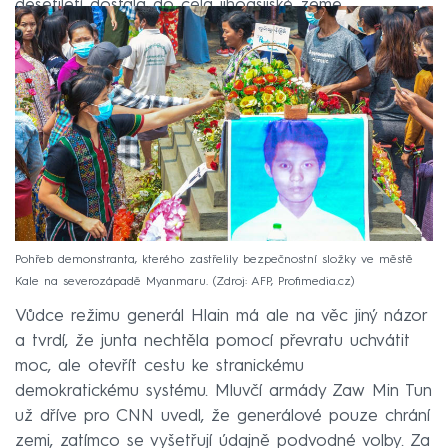
desetiletí dostala do čela jihoasijské země.
Pohřeb demonstranta, kterého zastřelily bezpečnostní složky ve městě
Kale na severozápadě Myanmaru.
Zdroj: AFP, Profimedia.cz
Vůdce režimu generál Hlain má ale na věc jiný názor
a tvrdí, že junta nechtěla pomocí převratu uchvátit
moc, ale otevřít cestu ke stranickému
demokratickému systému. Mluvčí armády Zaw Min Tun
už dříve pro CNN uvedl, že generálové pouze chrání
zemi, zatímco se vyšetřují údajně podvodné volby. Za