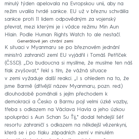
minulý týden apelovala na Evropskou unii, aby na
režim uvalila tvrdé sankce. EU už v březnu schválila
sankce proti 11 lidem odpovědným za vojenský
převrat, mezi kterými je i vůdce režimu Min Aun
Hlain. Podle Human Rights Watch to ale nestačí.
Generálové jen chrání zemi
K situaci v Myanmaru se po březnovém jednání
ministrů zahraničí zemí EU vyjádřil i Tomáš Petříček
(ČSSD). „Do budoucna si myslíme, že musíme ten náš
tlak zvyšovat,“ řekl s tím, že vážná situace
v zemi vyžaduje další reakci. „I s ohledem na to, že
jsme Barmě (dřívější název Myanmaru, pozn. red.)
dlouhodobě pomáhali s jejím přechodem k
demokracii a Česko a Barmu pojí velmi úzké vazby,
třeba s odkazem na Václava Havla a jeho úzkou
spolupráci s Aun Schan Su Ťij," dodal tehdejší šéf
resortu zahraničí s odkazem na někdejší vězenkyni,
která se i po tlaku západních zemí v minulém