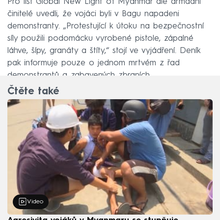
Pro list Global New Light of Myanmar ale armádní
činitelé uvedli, že vojáci byli v Bagu napadeni
demonstranty. „Protestující k útoku na bezpečnostní
síly použili podomácku vyrobené pistole, zápalné
láhve, šípy, granáty a štíty,“ stojí ve vyjádření. Deník
pak informuje pouze o jednom mrtvém z řad
demonstrantů a zabavených zbraních.
Čtěte také
Video