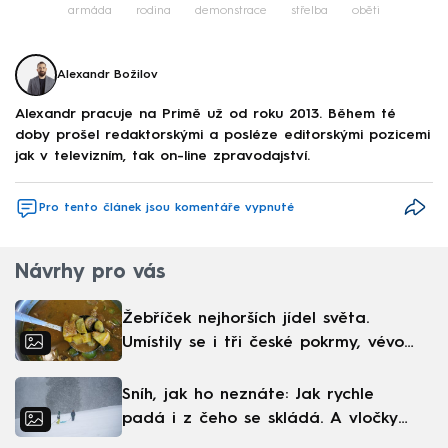
armáda
rodina
demonstrace
střelba
oběti
Alexandr Božilov
Alexandr pracuje na Primě už od roku 2013. Během té
doby prošel redaktorskými a posléze editorskými pozicemi
jak v televizním, tak on-line zpravodajství.
Pro tento článek jsou komentáře vypnuté
Návrhy pro vás
Žebříček nejhorších jídel světa.
Umístily se i tři české pokrmy, vévodí
skandinávská kuchyně
Sníh, jak ho neznáte: Jak rychle
padá i z čeho se skládá. A vločky
nejsou bílé