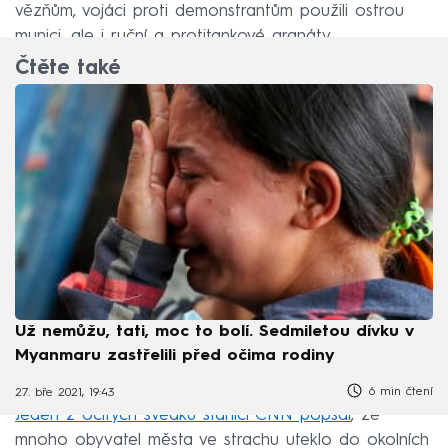
vězňům, vojáci proti demonstrantům použili ostrou
munici, ale i ruční a protitankové granáty.
Čtěte také
Už nemůžu, tati, moc to bolí. Sedmiletou dívku v
Myanmaru zastřelili před očima rodiny
6 min čtení
27. bře 2021, 19:43
Jeden z očitých svědků stanici CNN popsal
, že
mnoho obyvatel města ve strachu uteklo do okolních