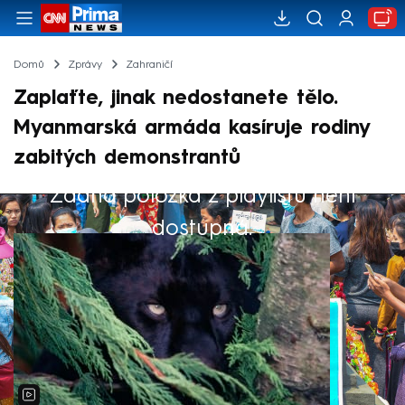
Domů
Zprávy
Zahraničí
Zaplaťte, jinak nedostanete tělo.
Myanmarská armáda kasíruje rodiny
zabitých demonstrantů
Žádná položka z playlistu není
Výběr redakce
dostupná.