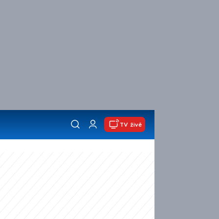
TV živě