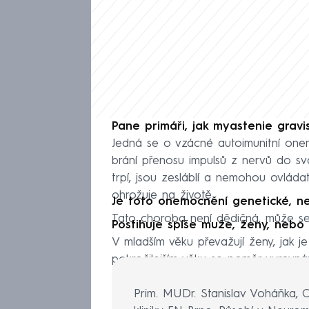
Pane primáři, jak myastenie grav
Jedná se o vzácné autoimunitní onemo
brání přenosu impulsů z nervů do sv
trpí, jsou zesláblí a nemohou ovláda
ohrožuje na životě.
Je toto onemocnění genetické, 
Tato choroba není dědičná, může se 
Postihuje spíše muže, ženy, nebo
V mladším věku převažují ženy, jak j
pokročilejším věku se poměr vyrovná
Prim. MUDr. Stanislav Voháňka, 