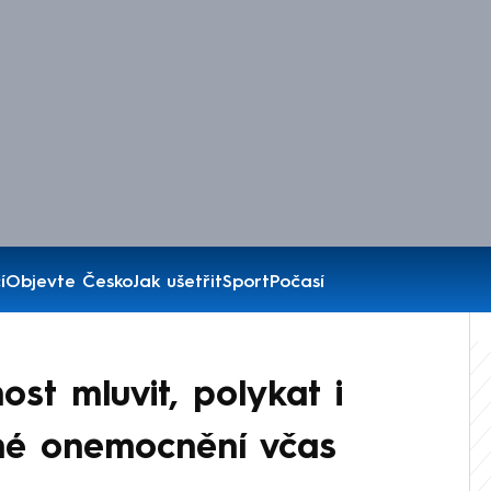
í
Objevte Česko
Jak ušetřit
Sport
Počasí
st mluvit, polykat i
řné onemocnění včas