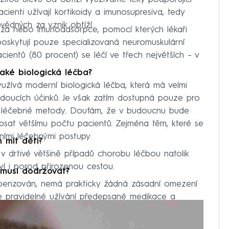
enti užívají kortikoidy a imunosupresiva, tedy
ovědných za vznik obtíží.
réza nebo imunoadsorpce, pomocí kterých lékaři
 poskytují pouze specializovaná neuromuskulární
acientů (80 procent) se léčí ve třech největších – v
aké biologická léčba?
využívá moderní biologická léčba, která má velmi
oucích účinků. Je však zatím dostupná pouze pro
ozí léčebné metody. Doufám, že v budoucnu bude
psat většímu počtu pacientů. Zejména těm, které se
ími léčebnými postupy.
mít děti?
 drtivé většině případů chorobu léčbou natolik
ví i porod přirozenou cestou.
 musí dodržovat?
penzován, nemá prakticky žádná zásadní omezení
le pravidelné užívání předepsané medikace a
éků.