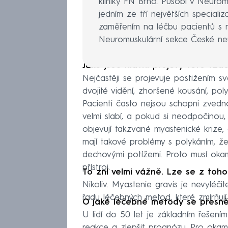
kliniky FN Brno. Působí v Neuro
jedním ze tří největších speciali
zaměřením na léčbu pacientů s m
Neuromuskulární sekce České neu
Jaké jsou hlavní projevy této vzá
Nejčastěji se projevuje postižením sv
dvojité vidění, zhoršené kousání, pol
Pacienti často nejsou schopni zvedn
velmi slabí, a pokud si neodpočinou,
objevují takzvané myastenické krize, c
mají takové problémy s polykáním, ž
dechovými potížemi. Proto musí oka
přístroj.
To zní velmi vážně. Lze se z toh
Nikoliv. Myastenie gravis je nevylé
řadu léčebných metod, které zmírňují j
O jaké léčebné metody se přesně
U lidí do 50 let je základním řešením
reakce a zlepšit prognózu. Pro okam