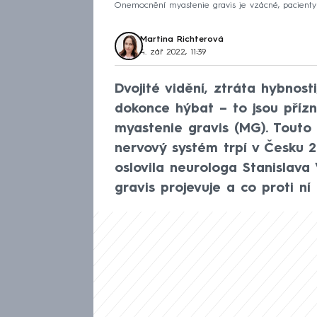
Onemocnění myastenie gravis je vzácné, pacienty m
Martina Richterová
4. zář 2022, 11:39
Dvojité vidění, ztráta hybnost
dokonce hýbat – to jsou příz
myastenie gravis (MG). Touto 
nervový systém trpí v Česku
oslovila neurologa Stanislava
gravis projevuje a co proti ní 