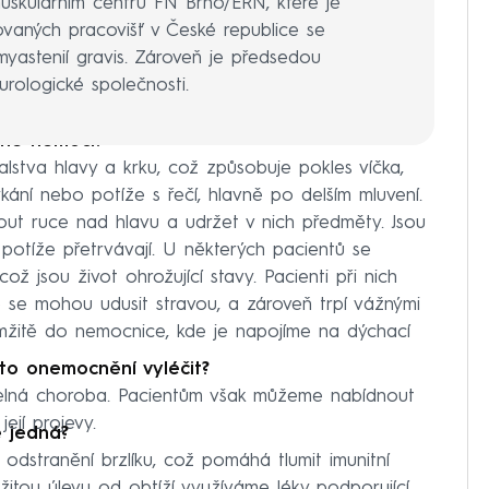
muskulárním centru FN Brno/ERN, které je
zovaných pracovišť v České republice se
yastenií gravis. Zároveň je předsedou
rologické společnosti.
cné nemoci?
alstva hlavy a krku, což způsobuje pokles víčka,
ykání nebo potíže s řečí, hlavně po delším mluvení.
out ruce nad hlavu a udržet v nich předměty. Jsou
 potíže přetrvávají. U některých pacientů se
ož jsou život ohrožující stavy. Pacienti při nich
e se mohou udusit stravou, a zároveň trpí vážnými
mžitě do nemocnice, kde je napojíme na dýchací
oto onemocnění vyléčit?
čitelná choroba. Pacientům však můžeme nabídnout
ejí projevy.
 jedná?
 odstranění brzlíku, což pomáhá tlumit imunitní
žitou úlevu od obtíží využíváme léky podporující