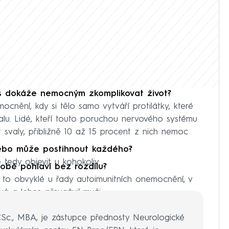
is dokáže nemocným zkomplikovat život?
cnění, kdy si tělo samo vytváří protilátky, které
alu. Lidé, kteří touto poruchou nervového systému
t svaly, přibližně 10 až 15 procent z nich nemoc
nebo může postihnout každého?
tedy objevit u kohokoliv.
 obě pohlaví bez rozdílu?
e to obvyklé u řady autoimunitních onemocnění, v
vá a lehce převažují muži.
CSc., MBA, je zástupce přednosty Neurologické