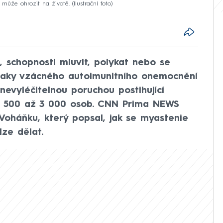
ůže ohrozit na životě. (Ilustrační foto)
i, schopnosti mluvit, polykat nebo se
naky vzácného autoimunitního onemocnění
nevyléčitelnou poruchou postihující
 2 500 až 3 000 osob. CNN Prima NEWS
 Voháňku, který popsal, jak se myastenie
lze dělat.