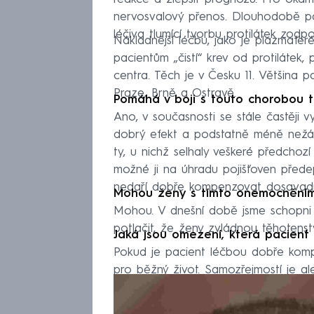
nervosvalový přenos. Dlouhodobě paci
léčiva tlumící tvorbu protilátek zodp
Nákladnější léčbu, jako je plazmafe
pacientům „čistí“ krev od protilátek,
centra. Těch je v Česku 11. Většina p
Praze, Brně a Ostravě.
Pomáhá v boji s touto chorobou t
Ano, v současnosti se stále častěji 
dobrý efekt a podstatně méně nežád
ty, u nichž selhaly veškeré předch
možné ji na úhradu pojišťoven přede
nedaří dobře kompenzovat dosavadn
Mohou ženy s tímto onemocněním 
Mohou. V dnešní době jsme schopni v
potlačit, že ženy zvládnou těhotenst
Jaká jsou omezení, která pacient
Pokud je pacient léčbou dobře kom
pro běžný život. Samozřejmostí je a
zvládání nežádoucích účinků těchto l