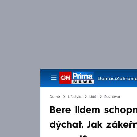
Domácí
Zahranič
Pořady
Domů
Lifestyle
Lidé
Rozhovor
Bere lidem schopno
dýchat. Jak záke