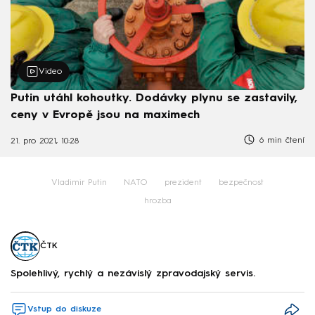
Video
Putin utáhl kohoutky. Dodávky plynu se zastavily,
ceny v Evropě jsou na maximech
6 min čtení
21. pro 2021, 10:28
Vladimir Putin
NATO
prezident
bezpečnost
hrozba
ČTK
Spolehlivý, rychlý a nezávislý zpravodajský servis.
Vstup do diskuze