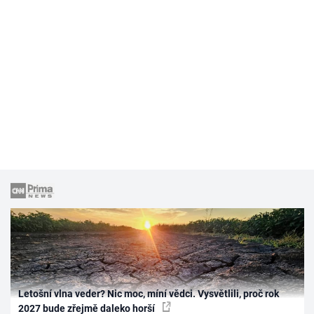
Letošní vlna veder? Nic moc, míní vědci. Vysvětlili, proč rok
2027 bude zřejmě daleko horší