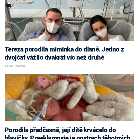
Tereza porodila miminka do dlaně. Jedno z
dvojčat vážilo dvakrát víc než druhé
Téma: Zdraví
Porodila předčasně, její dítě krvácelo do
hlavičky. Preeklampsie je postrach těhotných