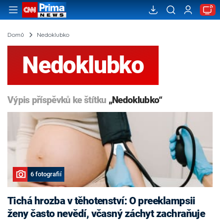
Domů
Nedoklubko
Nedoklubko
Výpis příspěvků ke štítku
„Nedoklubko“
6 fotografií
Tichá hrozba v těhotenství: O preeklampsii
ženy často nevědí, včasný záchyt zachraňuje