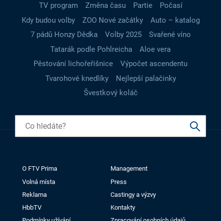
TV program
Změna času
Partie
Počasí
Kdy budou volby
ZOO Nové začátky
Auto – katalog
7 pádů Honzy Dědka
Volby 2025
Svařené víno
Tatarák podle Pohlreicha
Aloe vera
Pěstování lichořeřišnice
Výpočet ascendentu
Tvarohové knedlíky
Nejlepší palačinky
Švestkový koláč
O FTV Prima
Management
Volná místa
Press
Reklama
Castingy a výzvy
HbbTV
Kontakty
Podmínky užívání
Zpracování osobních údajů