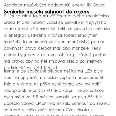
Asociace nezávislých dodavatelů energií Jiří Gavor.
Seniorka musela sáhnout do rezerv
S tím souhlasí také mluvčí Energetického regulačního
úřadu Michal Kebort. „Existuje judikatura Nejvyššího
soudu, který už v minulosti řekl, že pokud je smlouva
o energiích uzavřena v rámci společného jmění
manželů, to znamená za trvání manželství, potom
povinnost právo čerpat mají oba manželé. Tedy
pokud by jeden z nich zesnul, tak pozůstalý partner
má právo, aby na něj smlouva přešla za stejných
podmínek,“ vysvětlil Kebort.
Irena je ze současné situace nešťastná. „Za plyn
jsem za uplynulé tři měsíce zaplatila něco přes 40
tisíc a v únoru mi přišlo vyúčtování, kde byl další
nedoplatek necelých 40 tisíc korun. Takže celkově
bych měla za 3,5 měsíce zaplatit za plyn 83 tisíc,“
popsala vdova. „Maminka musela sáhnout do rezerv,
za které si měla začít trochu užívat života v