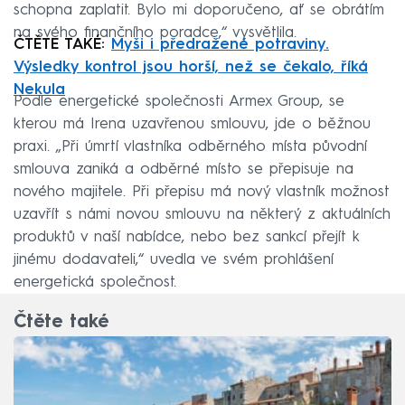
schopna zaplatit. Bylo mi doporučeno, ať se obrátím
na svého finančního poradce,“ vysvětlila.
ČTĚTE TAKÉ:
Myši i předražené potraviny.
Výsledky kontrol jsou horší, než se čekalo, říká
Nekula
Podle energetické společnosti Armex Group, se
kterou má Irena uzavřenou smlouvu, jde o běžnou
praxi. „Při úmrtí vlastníka odběrného místa původní
smlouva zaniká a odběrné místo se přepisuje na
nového majitele. Při přepisu má nový vlastník možnost
uzavřít s námi novou smlouvu na některý z aktuálních
produktů v naší nabídce, nebo bez sankcí přejít k
jinému dodavateli,“ uvedla ve svém prohlášení
energetická společnost.
Čtěte také