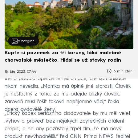
5
fotografií
Kupte si pozemek za tři koruny, láká malebné
chorvatské městečko. Hlásí se už stovky rodin
6 min čtení
18. bře 2023, 07:44
Irena podala opětovné reklamace, ale komunikace
nikam nevedla. „Mamka má úplně jiné starosti. Člověk
je nešťastný z toho, že mu odejde blízký člověk,
zároveň musí řešit takové nepříjemné věci,“ řekla
dcera ovdovělé ženy.
„Etický kodex seriózního dodavatele by mu měl velet
‚vyhov a proveď bez nějakých zbytečných otálení
přepis‘, a ne aby pozůstalý trpěl tím, že má nový
produkt nevýhodnější,“ řekl CNN Prima NEWS ředitel