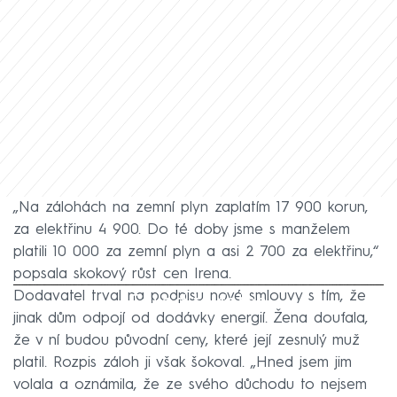
„Na zálohách na zemní plyn zaplatím 17 900 korun,
za elektřinu 4 900. Do té doby jsme s manželem
platili 10 000 za zemní plyn a asi 2 700 za elektřinu,“
popsala skokový růst cen Irena.
Dodavatel trval na podpisu nové smlouvy s tím, že
Failed to fetch
jinak dům odpojí od dodávky energií. Žena doufala,
že v ní budou původní ceny, které její zesnulý muž
platil. Rozpis záloh ji však šokoval. „Hned jsem jim
volala a oznámila, že ze svého důchodu to nejsem