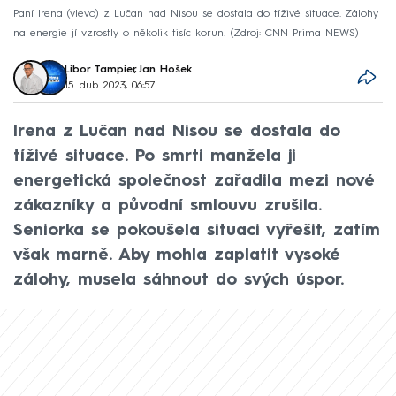
Paní Irena (vlevo) z Lučan nad Nisou se dostala do tíživé situace. Zálohy
na energie jí vzrostly o několik tisíc korun.
Zdroj: CNN Prima NEWS
Libor Tampier
,
Jan Hošek
15. dub 2023, 06:57
Irena z Lučan nad Nisou se dostala do
tíživé situace. Po smrti manžela ji
energetická společnost zařadila mezi nové
zákazníky a původní smlouvu zrušila.
Seniorka se pokoušela situaci vyřešit, zatím
však marně. Aby mohla zaplatit vysoké
zálohy, musela sáhnout do svých úspor.