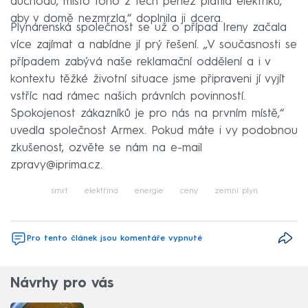
důchodu, místo toho z těch peněz platila elektriku,
aby v domě nezmrzla,“ doplnila ji dcera.
Plynárenská společnost se už o případ Ireny začala
více zajímat a nabídne jí prý řešení. „V současnosti se
případem zabývá naše reklamační oddělení a i v
kontextu těžké životní situace jsme připraveni jí vyjít
vstříc nad rámec našich právních povinností.
Spokojenost zákazníků je pro nás na prvním místě,“
uvedla společnost Armex. Pokud máte i vy podobnou
zkušenost, ozvěte se nám na e-mail
zpravy@iprima.cz.
smrt
elektřina
energie
ceny
zemní plyn
Pro tento článek jsou komentáře vypnuté
Návrhy pro vás