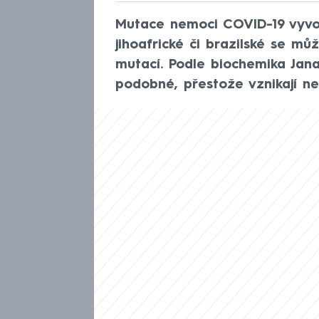
Mutace nemoci COVID-19 vyvol
jihoafrické či brazilské se m
mutací. Podle biochemika Jan
podobné, přestože vznikají ne