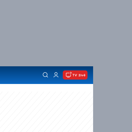
TV živě