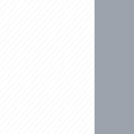
ideo
kat migranty do Česka? Sami by odešli, tvrdí exp
ické sebevraždě