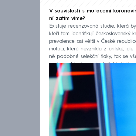
V souvislosti s mutacemi koronav
ní zatím víme?
Existuje recenzovaná studie, která b
kteří tam identifikují československý
prevalence asi větší v České republi
mutaci, která nevznikla z britské, al
ně podobné selekční tlaky, tak se v
proteinu, které jsou i v britské či ji