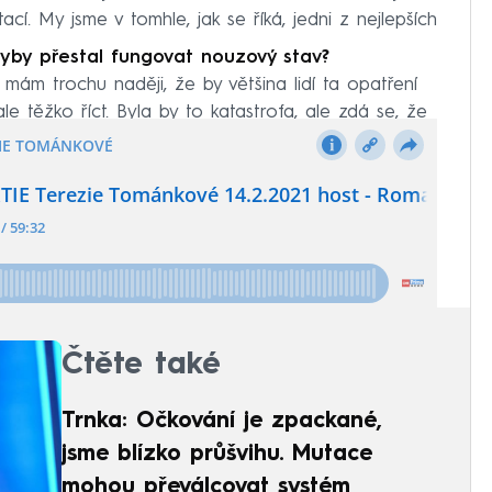
cí. My jsme v tomhle, jak se říká, jedni z nejlepších
dyby přestal fungovat nouzový stav?
mám trochu naději, že by většina lidí ta opatření
e těžko říct. Byla by to katastrofa, ale zdá se, že
Čtěte také
Trnka: Očkování je zpackané,
jsme blízko průšvihu. Mutace
mohou převálcovat systém