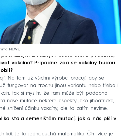
Prima NEWS
 pocházející z různých koutů světa podobné,
govat vakcína? Případně zda se vakcíny budou
obit?
jí. Na tom už všichni výrobci pracují, aby se
 už fungovat na trochu jinou variantu nebo třeba i
akcín, tak si myslím, že tam může být podobná
a naše mutace některé aspekty jako jihoafrická,
é snížení účinku vakcíny, ale to zatím nevíme.
lika stala semeništěm mutací, jak o nás píší v
ch lidí. Je to jednoduchá matematika. Čím více je