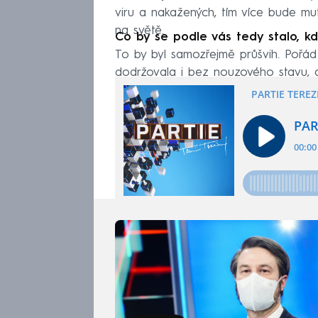
viru a nakažených, tím více bude muta
na světě.
Co by se podle vás tedy stalo, k
To by byl samozřejmě průšvih. Pořád 
dodržovala i bez nouzového stavu, al
se to zažehnalo.