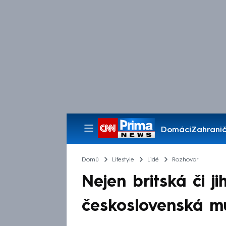
Domácí
Zahranič
Pořady
Domů
Lifestyle
Lidé
Rozhovor
Nejen britská či ji
československá mu