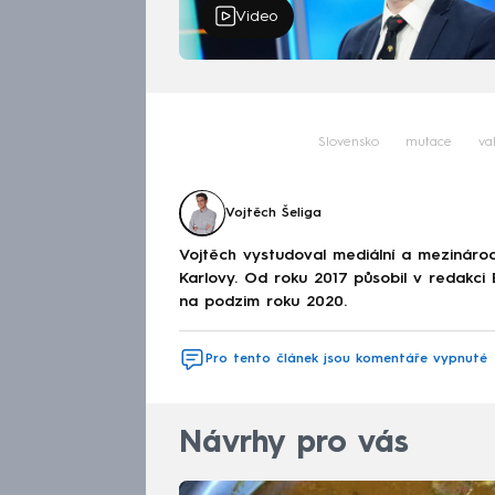
Video
Slovensko
mutace
va
Vojtěch Šeliga
Vojtěch vystudoval mediální a mezinárodní
Karlovy. Od roku 2017 působil v redakc
na podzim roku 2020.
Pro tento článek jsou komentáře vypnuté
Návrhy pro vás