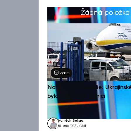
Žádná položka z
Výběr redakce
Video
Na pokraji tragédie: Ukrajinsk
bylo naložené municí
Vojtěch Šeliga
15. úno 2021, 05:11