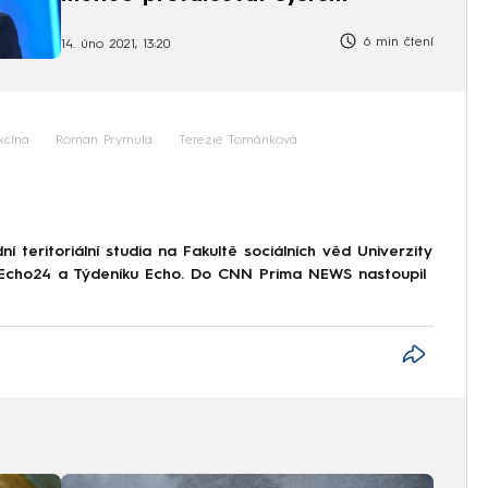
6 min čtení
14. úno 2021, 13:20
kcína
Roman Prymula
Terezie Tománková
 teritoriální studia na Fakultě sociálních věd Univerzity
i Echo24 a Týdeníku Echo. Do CNN Prima NEWS nastoupil