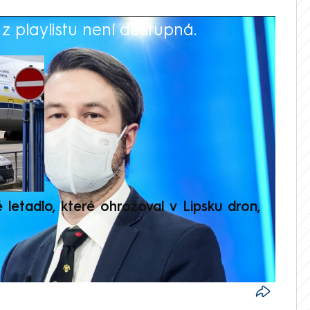
 playlistu není dostupná.
V
é letadlo, které ohrožoval v Lipsku dron,
Přilá
polit