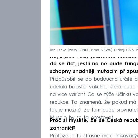
Jan Trnka (zdroj: CNN Prima NEWS)
Zdroj: CNN 
Když jsou tedy jednotlivé mutace
dá se říct, jestli na ně bude fun
schopny snadněji mutacím přizpůs
Přizpůsobit se do budoucna určitě da
udělala booster vakcína, která bude
na více variant. Co se týče účinku v
redukce. To znamená, že pokud má t
tak je možné, že tam bude srovnateln
Muselo by se to otestovat.
Proč si myslíte, že se Česká repub
zahraničí?
Protože je tu strašně moc infikovaný