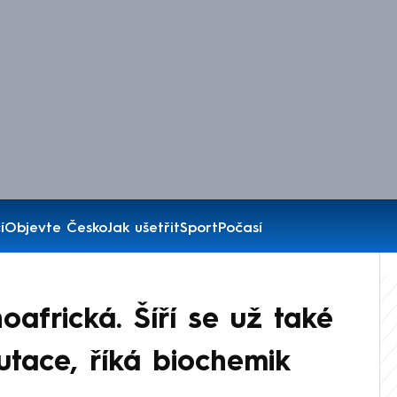
í
Objevte Česko
Jak ušetřit
Sport
Počasí
hoafrická. Šíří se už také
tace, říká biochemik