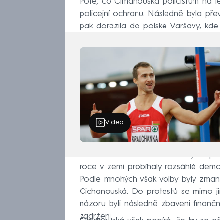
Poté, co Cimanouská policistům na l
policejní ochranu. Následně byla pře
pak dorazila do polské Varšavy, kde 
Video
Odmítnutí návratu do vlasti nyní opě
roce v zemi probíhaly rozsáhlé demo
Podle mnohých však volby byly zmani
Cichanouská. Do protestů se mimo jin
názoru byli následně zbaveni finančn
zadrženi.