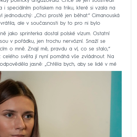
kdy politicky angažovala. Chce se jen soustředit
a i speciálním potiskem na triku, které si vzala na
byl jednoduchý: „Chci prostě jen běhat.“ Cimanouská
rátila, ale v současnosti by to pro ni bylo
jně jako sprinterka dostal polské vízum. Ostatní
 jsou v pořádku, jen trochu nervózní. Snaží se
cím o mně. Znají mě, pravdu a ví, co se stalo,“
 celého světa jí nyní pomáhá vše zvládnout. Na
 odpověděla jasně: „Chtěla bych, aby se lidé v mé