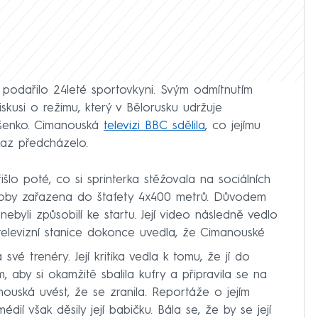
se podařilo 24leté sportovkyni. Svým odmítnutím
iskusi o režimu, který v Bělorusku udržuje
ašenko. Cimanouská
televizi BBC sdělila
, co jejímu
kaz předcházelo.
lo poté, co si sprinterka stěžovala na sociálních
 doby zařazena do štafety 4x400 metrů. Důvodem
nebyli způsobilí ke startu. Její video následně vedlo
a televizní stanice dokonce uvedla, že Cimanouské
vé trenéry. Její kritika vedla k tomu, že jí do
, aby si okamžitě sbalila kufry a připravila se na
uská uvést, že se zranila. Reportáže o jejím
dií však děsily její babičku. Bála se, že by se její