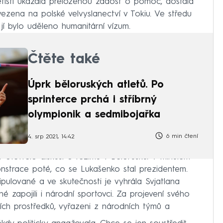
etišti ukázala přeloženou žádost o pomoc, dostala
vezena na polské velvyslanectví v Tokiu. Ve středu
jí bylo uděleno humanitární vízum.
Čtěte také
Úprk běloruských atletů. Po
sprinterce prchá i stříbrný
olympionik a sedmibojařka
6 min čtení
4. srp 2021, 14:42
t otevřelo diskusi o režimu v Bělorusku. V minulém
nstrace poté, co se Lukašenko stal prezidentem.
pulované a ve skutečnosti je vyhrála Svjatlana
é zapojili i národní sportovci. Za projevení svého
ích prostředků, vyřazeni z národních týmů a