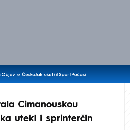
í
Objevte Česko
Jak ušetřit
Sport
Počasí
vala Cimanouskou
ka utekl i sprinterčin