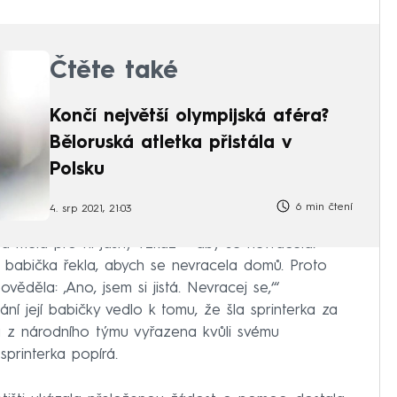
Čtěte také
Končí největší olympijská aféra?
Běloruská atletka přistála v
Polsku
6 min čtení
4. srp 2021, 21:03
a a měla pro ni jasný vzkaz – aby se nevracela.
 babička řekla, abych se nevracela domů. Proto
pověděla: ‚Ano, jsem si jistá. Nevracej se,‘“
í její babičky vedlo k tomu, že šla sprinterka za
yla z národního týmu vyřazena kvůli svému
printerka popírá.