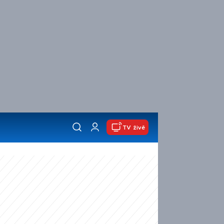
TV živě