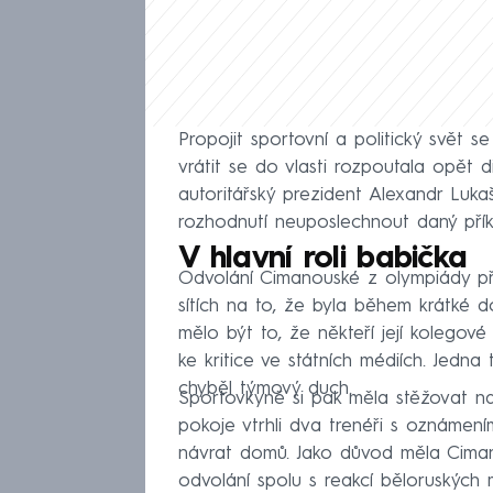
Propojit sportovní a politický svět 
vrátit se do vlasti rozpoutala opět d
autoritářský prezident Alexandr Luk
rozhodnutí neuposlechnout daný pří
V hlavní roli babička
Odvolání Cimanouské z olympiády přiš
sítích na to, že byla během krátké
mělo být to, že někteří její kolegové 
ke kritice ve státních médiích. Jedn
chyběl týmový duch.
Sportovkyně si pak měla stěžovat na s
pokoje vtrhli dva trenéři s oznámením
návrat domů. Jako důvod měla Cimano
odvolání spolu s reakcí běloruských mé