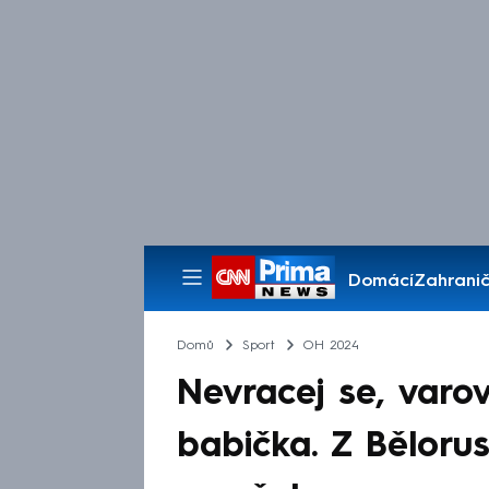
Domácí
Zahranič
Pořady
Domů
Sport
OH 2024
Nevracej se, varo
babička. Z Bělorus