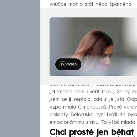
vnučce mohlo stát něco špatného.
Video
Cestou na letiště jí babička zavolal
„Nemohla jsem uvěřit tomu, že by mi
jsem se jí zeptala, zda si je jistá. Od
vzpomínala Cimanouská. Právě varován
policisty. Bělorusko nyní tvrdí, že b
emocionálnímu stavu. To však mladá s
Chci prostě jen běhat