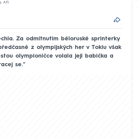
j: AP
echla. Za odmítnutím běloruské sprinterky
ředčasně z olympijských her v Tokiu však
stou olympioničce volala její babička a
acej se.“