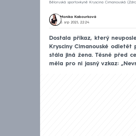
Běloruská sportovkyně Kryscina Cimanouská
Zdro
Monika Kabourková
5. srp 2021, 22:24
Dostala příkaz, který neuposl
Krysciny Cimanouské odletět p
stála jiná žena. Těsně před ce
měla pro ni jasný vzkaz: „Nevr