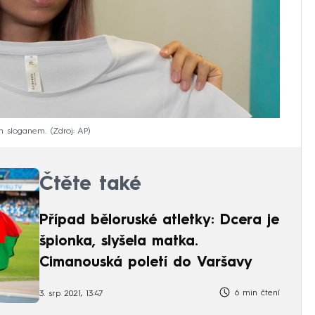
m sloganem.
Zdroj: AP
Čtěte také
Případ běloruské atletky: Dcera je
špionka, slyšela matka.
Cimanouská poletí do Varšavy
6 min čtení
3. srp 2021, 13:47