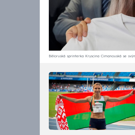
Běloruská sprinterka Kryscina Cimanouská se svý