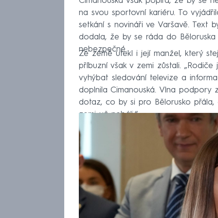
Cimanouská však popírá, že by se ně
na svou sportovní kariéru. To vyjádřil
setkání s novináři ve Varšavě. Text 
dodala, že by se ráda do Běloruska v
nebezpečné.
Ze země utekl i její manžel, který ste
příbuzní však v zemi zůstali. „Rodiče
vyhýbat sledování televize a informa
doplnila Cimanouská. Vlna podpory z
dotaz, co by si pro Bělorusko přála,
zemi už nebáli.“