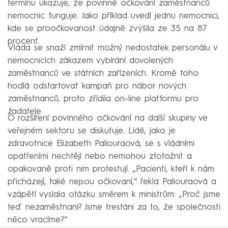
termínu ukazuje, že povinné očkování zaměstnanců
nemocnic funguje. Jako příklad uvedl jednu nemocnici,
kde se proočkovanost údajně zvýšila ze 35 na 87
procent.
Vláda se snaží zmírnit možný nedostatek personálu v
nemocnicích zákazem vybírání dovolených
zaměstnanců ve státních zařízeních. Kromě toho
hodlá odstartovat kampaň pro nábor nových
zaměstnanců, proto zřídila on-line platformu pro
žadatele.
O rozšíření povinného očkování na další skupiny ve
veřejném sektoru se diskutuje. Lidé, jako je
zdravotnice Elizabeth Paliouraová, se s vládními
opatřeními nechtějí nebo nemohou ztotožnit a
opakovaně proti nim protestují. „Pacienti, kteří k nám
přicházejí, také nejsou očkovaní,“ řekla Paliouraová a
vzápětí vyslala otázku směrem k ministrům: „Proč jsme
teď nezaměstnaní? Jsme trestáni za to, že společnosti
něco vracíme?“