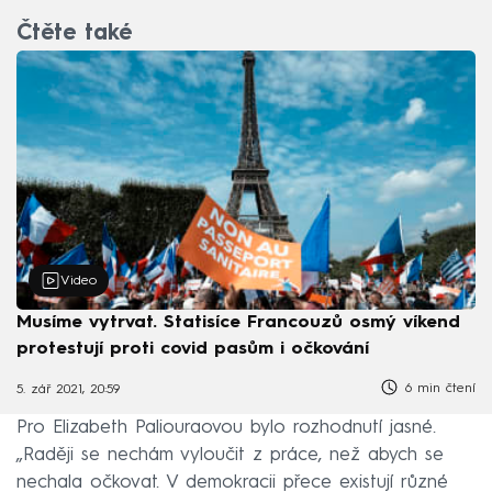
Čtěte také
Video
Musíme vytrvat. Statisíce Francouzů osmý víkend
protestují proti covid pasům i očkování
6 min čtení
5. zář 2021, 20:59
Pro Elizabeth Paliouraovou bylo rozhodnutí jasné.
„Raději se nechám vyloučit z práce, než abych se
nechala očkovat. V demokracii přece existují různé