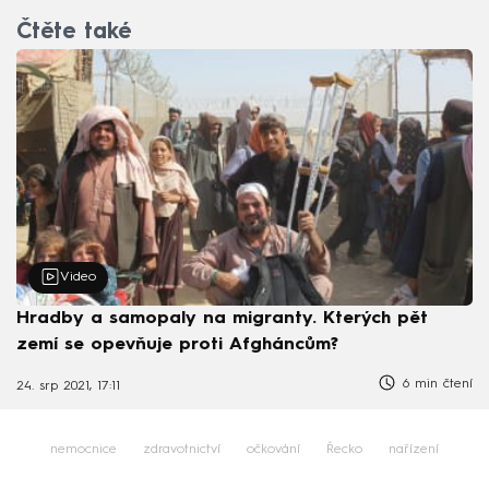
Čtěte také
Video
Hradby a samopaly na migranty. Kterých pět
zemí se opevňuje proti Afgháncům?
6 min čtení
24. srp 2021, 17:11
nemocnice
zdravotnictví
očkování
Řecko
nařízení