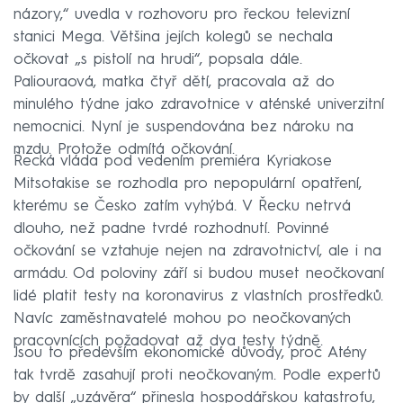
názory,“ uvedla v rozhovoru pro řeckou televizní
stanici Mega. Většina jejích kolegů se nechala
očkovat „s pistolí na hrudi“, popsala dále.
Paliouraová, matka čtyř dětí, pracovala až do
minulého týdne jako zdravotnice v aténské univerzitní
nemocnici. Nyní je suspendována bez nároku na
mzdu. Protože odmítá očkování.
Řecká vláda pod vedením premiéra Kyriakose
Mitsotakise se rozhodla pro nepopulární opatření,
kterému se Česko zatím vyhýbá. V Řecku netrvá
dlouho, než padne tvrdé rozhodnutí. Povinné
očkování se vztahuje nejen na zdravotnictví, ale i na
armádu. Od poloviny září si budou muset neočkovaní
lidé platit testy na koronavirus z vlastních prostředků.
Navíc zaměstnavatelé mohou po neočkovaných
pracovnících požadovat až dva testy týdně.
Jsou to především ekonomické důvody, proč Atény
tak tvrdě zasahují proti neočkovaným. Podle expertů
by další „uzávěra“ přinesla hospodářskou katastrofu,