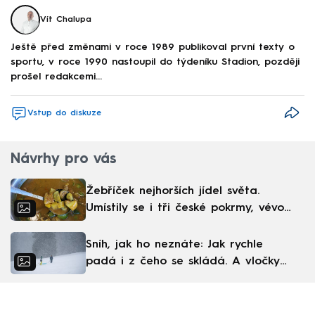
Vít Chalupa
Ještě před změnami v roce 1989 publikoval první texty o
sportu, v roce 1990 nastoupil do týdeníku Stadion, později
prošel redakcemi...
Vstup do diskuze
Návrhy pro vás
Žebříček nejhorších jídel světa.
Umístily se i tři české pokrmy, vévodí
skandinávská kuchyně
Sníh, jak ho neznáte: Jak rychle
padá i z čeho se skládá. A vločky
nejsou bílé