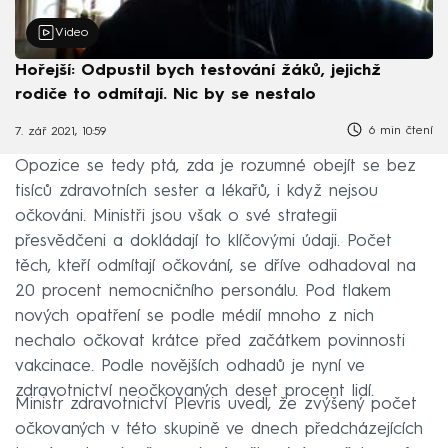
Video
Hořejší: Odpustil bych testování žáků, jejichž
rodiče to odmítají. Nic by se nestalo
6 min čtení
7. zář 2021, 10:59
Opozice se tedy ptá, zda je rozumné obejít se bez
tisíců zdravotních sester a lékařů, i když nejsou
očkováni. Ministři jsou však o své strategii
přesvědčeni a dokládají to klíčovými údaji. Počet
těch, kteří odmítají očkování, se dříve odhadoval na
20 procent nemocničního personálu. Pod tlakem
nových opatření se podle médií mnoho z nich
nechalo očkovat krátce před začátkem povinnosti
vakcinace. Podle novějších odhadů je nyní ve
zdravotnictví neočkovaných deset procent lidí.
Ministr zdravotnictví Plevris uvedl, že zvýšený počet
očkovaných v této skupině ve dnech předcházejících