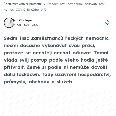
Řečtí zdravotníci protestují v Aténách proti povinnému očkování proti
nemoci COVID-19.
Zdroj: AP
Vít Chalupa
7. zář 2021, 23:08
Sedm tisíc zaměstnanců řeckých nemocnic
nesmí dočasně vykonávat svou práci,
protože se nechtějí nechat očkovat. Tamní
vláda svůj postup podle všeho hodlá ještě
přitvrdit. Země si podle ní nemůže dovolit
další lockdown, tedy uzavření hospodářství,
průmyslu, obchodu a služeb.