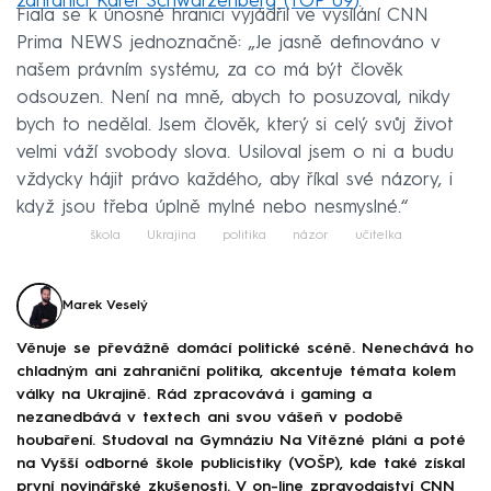
zahraničí Karel Schwarzenberg (TOP 09)
.
Fiala se k únosné hranici vyjádřil ve vysílání CNN
Prima NEWS jednoznačně: „Je jasně definováno v
našem právním systému, za co má být člověk
odsouzen. Není na mně, abych to posuzoval, nikdy
bych to nedělal. Jsem člověk, který si celý svůj život
velmi váží svobody slova. Usiloval jsem o ni a budu
vždycky hájit právo každého, aby říkal své názory, i
když jsou třeba úplně mylné nebo nesmyslné.“
škola
Ukrajina
politika
názor
učitelka
Marek Veselý
Věnuje se převážně domácí politické scéně. Nenechává ho
chladným ani zahraniční politika, akcentuje témata kolem
války na Ukrajině. Rád zpracovává i gaming a
nezanedbává v textech ani svou vášeň v podobě
houbaření. Studoval na Gymnáziu Na Vítězné pláni a poté
na Vyšší odborné škole publicistiky (VOŠP), kde také získal
první novinářské zkušenosti. V on-line zpravodajství CNN