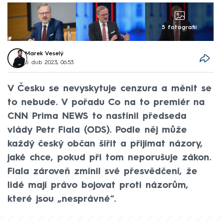
5 fotografií
Marek Veselý
6. dub 2023, 06:53
V Česku se nevyskytuje cenzura a měnit se
to nebude. V pořadu Co na to premiér na
CNN Prima NEWS to nastínil předseda
vlády Petr Fiala (ODS). Podle něj může
každý český občan šířit a přijímat názory,
jaké chce, pokud při tom neporušuje zákon.
Fiala zároveň zmínil své přesvědčení, že
lidé mají právo bojovat proti názorům,
které jsou „nesprávné“.