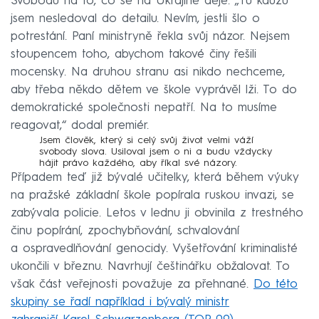
Svobodu na to, co se na Ukrajině děje. „Tu kauzu
jsem nesledoval do detailu. Nevím, jestli šlo o
potrestání. Paní ministryně řekla svůj názor. Nejsem
stoupencem toho, abychom takové činy řešili
mocensky. Na druhou stranu asi nikdo nechceme,
aby třeba někdo dětem ve škole vyprávěl lži. To do
demokratické společnosti nepatří. Na to musíme
reagovat,“ dodal premiér.
Jsem člověk, který si celý svůj život velmi váží
svobody slova. Usiloval jsem o ni a budu vždycky
hájit právo každého, aby říkal své názory.
Případem teď již bývalé učitelky, která během výuky
na pražské základní škole popírala ruskou invazi, se
zabývala policie. Letos v lednu ji obvinila z trestného
činu popírání, zpochybňování, schvalování
a ospravedlňování genocidy. Vyšetřování kriminalisté
ukončili v březnu. Navrhují češtinářku obžalovat. To
však část veřejnosti považuje za přehnané.
Do této
skupiny se řadí například i bývalý ministr