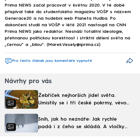
Prima NEWS začal pracovat v květnu 2020. V té době
přispíval také do studentského magazínu VOŠP s názvem
Generace20 a na hudební web Planeta Hudba. Po
dokončení studií na VOŠP v létě 2021 nastoupil na CNN
Prima NEWS jako redaktor. Nesnáší totalitní ideologie,
přehnanou politickou korektnost i striktní dělení světa na
„černou“ a „bílou“. (Marek.Vesely@iprima.cz)
Pro tento článek jsou komentáře vypnuté
Návrhy pro vás
Žebříček nejhorších jídel světa.
Umístily se i tři české pokrmy, vévodí
skandinávská kuchyně
Sníh, jak ho neznáte: Jak rychle
padá i z čeho se skládá. A vločky
nejsou bílé