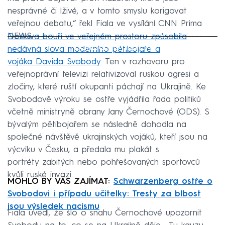
nesprávné či lživé, a v tomto smyslu korigovat
veřejnou debatu,“ řekl Fiala ve vysílání CNN Prima
NEWS.
Doslova bouři ve veřejném prostoru způsobila
Failed to fetch
nedávná slova moderního pětibojaře a
vojáka Davida Svobody
. Ten v rozhovoru pro
veřejnoprávní televizi relativizoval ruskou agresi a
zločiny, které ruští okupanti páchají na Ukrajině. Ke
Svobodově výroku se ostře vyjádřila řada politiků
včetně ministryně obrany Jany Černochové (ODS). S
bývalým pětibojařem se následně dohodla na
společné návštěvě ukrajinských vojáků, kteří jsou na
výcviku v Česku, a předala mu plakát s
portréty zabitých nebo pohřešovaných sportovců
kvůli ruské invazi.
MOHLO BY VÁS ZAJÍMAT:
Schwarzenberg ostře o
Svobodovi i případu učitelky: Tresty za blbost
jsou výsledek nacismu
Fiala uvedl, že šlo o snahu Černochové upozornit