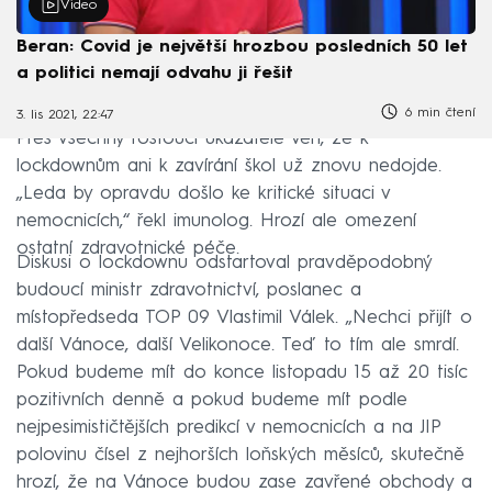
Video
Beran: Covid je největší hrozbou posledních 50 let
a politici nemají odvahu ji řešit
6 min čtení
3. lis 2021, 22:47
Přes všechny rostoucí ukazatele věří, že k
lockdownům ani k zavírání škol už znovu nedojde.
„Leda by opravdu došlo ke kritické situaci v
nemocnicích,“ řekl imunolog. Hrozí ale omezení
ostatní zdravotnické péče.
Diskusi o lockdownu odstartoval pravděpodobný
budoucí ministr zdravotnictví, poslanec a
místopředseda TOP 09 Vlastimil Válek. „Nechci přijít o
další Vánoce, další Velikonoce. Teď to tím ale smrdí.
Pokud budeme mít do konce listopadu 15 až 20 tisíc
pozitivních denně a pokud budeme mít podle
nejpesimističtějších predikcí v nemocnicích a na JIP
polovinu čísel z nejhorších loňských měsíců, skutečně
hrozí, že na Vánoce budou zase zavřené obchody a