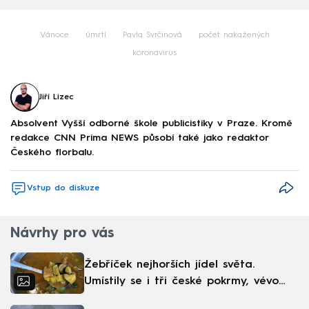
Vánoce
úmrtí
Pavla Svrčinová
počet nakažených
koronavirus
Jiří Lizec
Absolvent Vyšší odborné škole publicistiky v Praze. Kromě
redakce CNN Prima NEWS působí také jako redaktor
Českého florbalu.
Vstup do diskuze
Návrhy pro vás
Žebříček nejhorších jídel světa.
Umístily se i tři české pokrmy, vévodí
skandinávská kuchyně