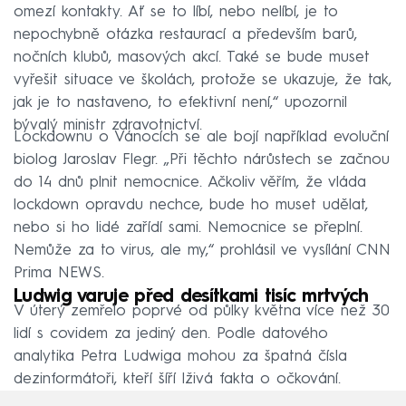
omezí kontakty. Ať se to líbí, nebo nelíbí, je to
nepochybně otázka restaurací a především barů,
nočních klubů, masových akcí. Také se bude muset
vyřešit situace ve školách, protože se ukazuje, že tak,
jak je to nastaveno, to efektivní není,“ upozornil
bývalý ministr zdravotnictví.
Lockdownu o Vánocích se ale bojí například evoluční
biolog Jaroslav Flegr. „Při těchto nárůstech se začnou
do 14 dnů plnit nemocnice. Ačkoliv věřím, že vláda
lockdown opravdu nechce, bude ho muset udělat,
nebo si ho lidé zařídí sami. Nemocnice se přeplní.
Nemůže za to virus, ale my,“ prohlásil ve vysílání CNN
Prima NEWS.
Ludwig varuje před desítkami tisíc mrtvých
V úterý zemřelo poprvé od půlky května více než 30
lidí s covidem za jediný den. Podle datového
analytika Petra Ludwiga mohou za špatná čísla
dezinformátoři, kteří šíří lživá fakta o očkování.