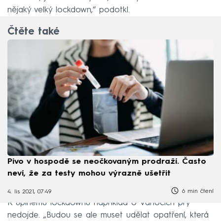
nějaký velký lockdown,“ podotkl.
Čtěte také
Pivo v hospodě se neočkovaným prodraží. Často
neví, že za testy mohou výrazně ušetřit
6 min čtení
4. lis 2021, 07:49
K úplnému lockdownu například o Vánocích prý
nedojde. „Budou se ale muset udělat opatření, která