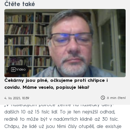
Čtěte také
Video
Čekárny jsou plné, očkujeme proti chřipce i
covidu. Máme veselo, popisuje lékař
6 min čtení
4. lis 2021, 10:39
„V následujícím půlroce zemře na následky delty+
dalších 10 až 15 tisíc lidí. To je ten nejnižší odhad,
reálně to může být v nadúmrtích klidně až 30 tisíc.
Chápu, že lidé už jsou těmi čísly otupělí, ale existuje