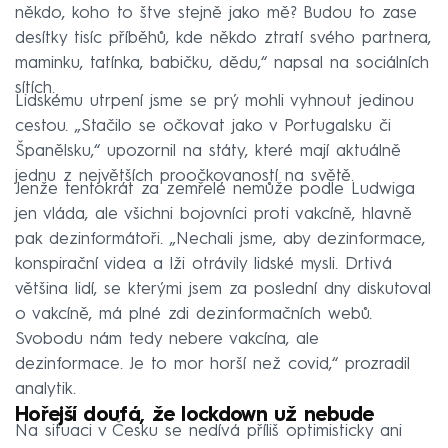
někdo, koho to štve stejně jako mě? Budou to zase
desítky tisíc příběhů, kde někdo ztratí svého partnera,
maminku, tatínka, babičku, dědu,“ napsal na sociálních
sítích.
Lidskému utrpení jsme se prý mohli vyhnout jedinou
cestou. „Stačilo se očkovat jako v Portugalsku či
Španělsku,“ upozornil na státy, které mají aktuálně
jednu z největších proočkovaností na světě.
Jenže tentokrát za zemřelé nemůže podle Ludwiga
jen vláda, ale všichni bojovníci proti vakcíně, hlavně
pak dezinformátoři. „Nechali jsme, aby dezinformace,
konspirační videa a lži otrávily lidské mysli. Drtivá
většina lidí, se kterými jsem za poslední dny diskutoval
o vakcíně, má plné zdi dezinformačních webů.
Svobodu nám tedy nebere vakcína, ale
dezinformace. Je to mor horší než covid,“ prozradil
analytik.
Hořejší doufá, že lockdown už nebude
Na situaci v Česku se nedívá příliš optimisticky ani