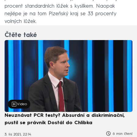
procent standardních lůžek s kyslíkem. Naopak
nejlépe je na tom Plzeňský kraj se 33 procenty
volných lůžek.
Čtěte také
Video
Neuznávat PCR testy? Absurdní a diskriminační,
pustil se právník Dostál do Chlíbka
6 min čtení
3. lis 2021, 22:14