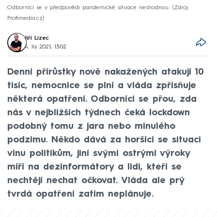
Odborníci se v předpovědi pandemické situace neshodnou.
Zdroj:
Profimedia.cz
Jiří Lizec
4. lis 2021, 13:02
Denní přírůstky nově nakažených atakují 10
tisíc, nemocnice se plní a vláda zpřísňuje
některá opatření. Odborníci se přou, zda
nás v nejbližších týdnech čeká lockdown
podobný tomu z jara nebo minulého
podzimu. Někdo dává za horšící se situaci
vinu politikům, jiní svými ostrými výroky
míří na dezinformátory a lidi, kteří se
nechtějí nechat očkovat. Vláda ale prý
tvrdá opatření zatím neplánuje.