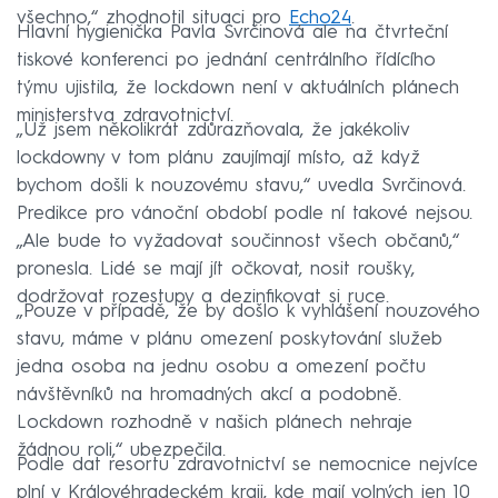
všechno,“ zhodnotil situaci pro
Echo24
.
Hlavní hygienička Pavla Svrčinová ale na čtvrteční
tiskové konferenci po jednání centrálního řídícího
týmu ujistila, že lockdown není v aktuálních plánech
ministerstva zdravotnictví.
„Už jsem několikrát zdůrazňovala, že jakékoliv
lockdowny v tom plánu zaujímají místo, až když
bychom došli k nouzovému stavu,“ uvedla Svrčinová.
Predikce pro vánoční období podle ní takové nejsou.
„Ale bude to vyžadovat součinnost všech občanů,“
pronesla. Lidé se mají jít očkovat, nosit roušky,
dodržovat rozestupy a dezinfikovat si ruce.
„Pouze v případě, že by došlo k vyhlášení nouzového
stavu, máme v plánu omezení poskytování služeb
jedna osoba na jednu osobu a omezení počtu
návštěvníků na hromadných akcí a podobně.
Lockdown rozhodně v našich plánech nehraje
žádnou roli,“ ubezpečila.
Podle dat resortu zdravotnictví se nemocnice nejvíce
plní v Královéhradeckém kraji, kde mají volných jen 10