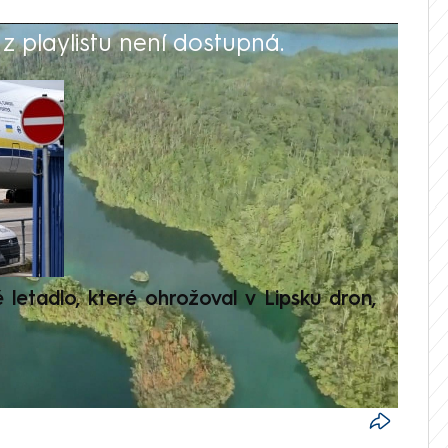
 playlistu není dostupná.
V
é letadlo, které ohrožoval v Lipsku dron,
Přilá
polit