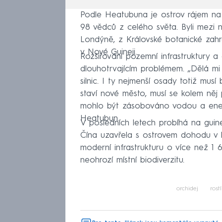
Podle Heatubuna je ostrov rájem na
98 vědců z celého světa. Byli mezi n
Londýně, z Královské botanické zahr
v Nové Guineji.
Rozšiřování pozemní infrastruktury a 
dlouhotrvajícím problémem. „Dělá mi 
silnic. I ty nejmenší osady totiž mus
staví nové město, musí se kolem něj p
mohlo být zásobováno vodou a energi
Heatubun.
V posledních letech probíhá na guin
Čína uzavřela s ostrovem dohodu v h
moderní infrastrukturu o více než 1 
neohrozí místní biodiverzitu.
orchidej
rostl