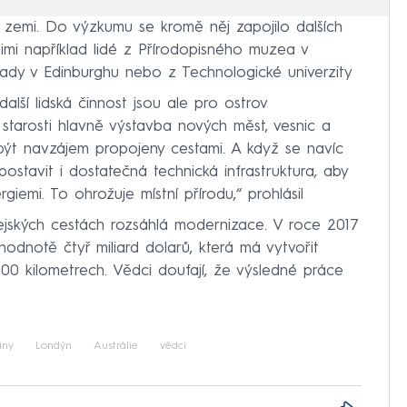
 zemi. Do výzkumu se kromě něj zapojilo dalších
imi například lidé z Přírodopisného muzea v
ady v Edinburghu nebo z Technologické univerzity
další lidská činnost jsou ale pro ostrov
starosti hlavně výstavba nových měst, vesnic a
í být navzájem propojeny cestami. A když se navíc
ostavit i dostatečná technická infrastruktura, aby
emi. To ohrožuje místní přírodu,“ prohlásil
ejských cestách rozsáhlá modernizace. V roce 2017
odnotě čtyř miliard dolarů, která má vytvořit
600 kilometrech. Vědci doufají, že výsledné práce
iny
Londýn
Austrálie
vědci