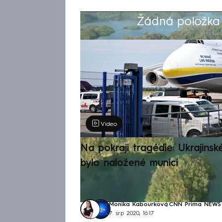
Žádná položka z
Výběr redakce
Video
Na pokraji tragédie: Ukrajinsk
bylo naložené municí
Monika Kabourková
,
CNN Prima NEWS
7. srp 2020, 16:17