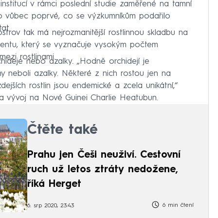
institucí v rámci poslední studie zaměřené na tamní
e to vůbec poprvé, co se výzkumníkům podařilo
at.
ostrov tak má nejrozmanitější rostlinnou skladbu na
inentu, který se vyznačuje vysokým počtem
mezi rostlinami.
hideje nebo azalky. „Hodně orchidejí je
y neboli azalky. Některé z nich rostou jen na
dejších rostlin jsou endemické a zcela unikátní,“
a vývoj na Nové Guinei Charlie Heatubun.
Čtěte také
Prahu jen Češi neuživí. Cestovní
ruch už letos ztráty nedožene,
říká Herget
6 min čtení
6. srp 2020, 23:43