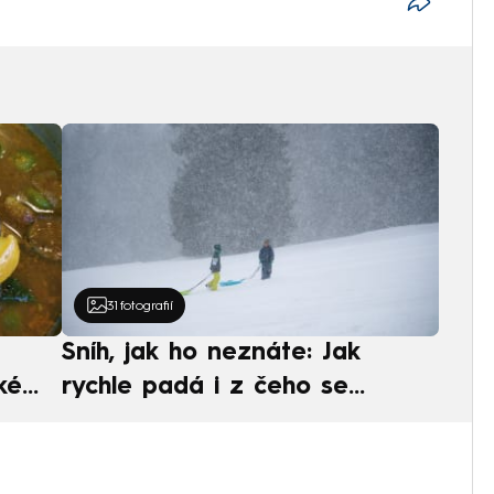
31
fotografií
Sníh, jak ho neznáte: Jak
ké
rychle padá i z čeho se
ská
skládá. A vločky nejsou bílé