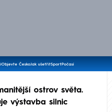
í
Objevte Česko
Jak ušetřit
Sport
Počasí
manitější ostrov světa.
je výstavba silnic