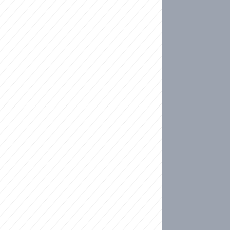
ideo
kat migranty do Česka? Sami by odešli, tvrdí exp
ické sebevraždě