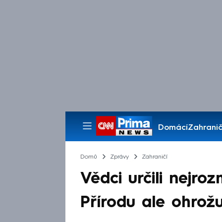
Domácí
Zahranič
Pořady
Domů
Zprávy
Zahraničí
Vědci určili nejroz
Přírodu ale ohrožu