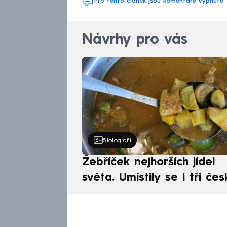
Pro tento článek jsou komentáře vypnuté
Návrhy pro vás
5
fotografií
Žebříček nejhorších jídel
světa. Umístily se i tři čes
pokrmy, vévodí skandináv
kuchyně