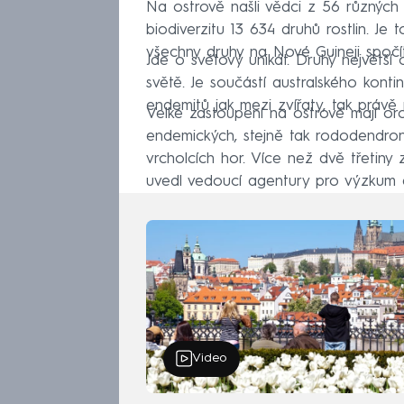
Na ostrově našli vědci z 56 různých 
biodiverzitu 13 634 druhů rostlin. J
všechny druhy na Nové Guineji spočít
Jde o světový unikát. Druhý největší 
světě. Je součástí australského kont
endemitů jak mezi zvířaty, tak právě 
Velké zastoupení na ostrově mají orc
endemických, stejně tak rododendron
vrcholcích hor. Více než dvě třetiny z
uvedl vedoucí agentury pro výzkum 
Video