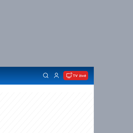
TV živě