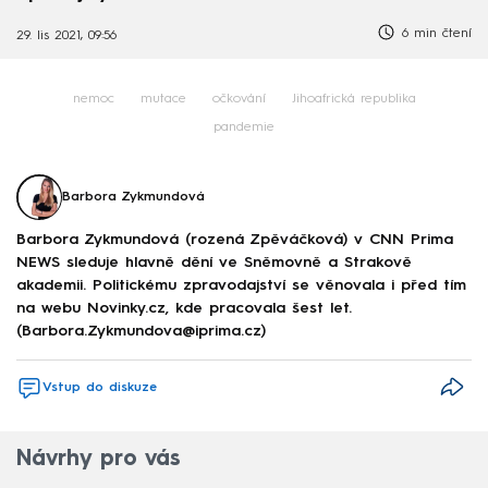
6 min čtení
29. lis 2021, 09:56
nemoc
mutace
očkování
Jihoafrická republika
pandemie
Barbora Zykmundová
Barbora Zykmundová (rozená Zpěváčková) v CNN Prima
NEWS sleduje hlavně dění ve Sněmovně a Strakově
akademii. Politickému zpravodajství se věnovala i před tím
na webu Novinky.cz, kde pracovala šest let.
(Barbora.Zykmundova@iprima.cz)
Vstup do diskuze
Návrhy pro vás