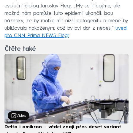
evoluční biolog Jaroslav Flegr. „My se jí bojíme, ale
možná nám pomůže tuto epidemii ukončit. Jsou
náznaky, že by mohla mít nižší patogenitu a méně by
ubližovala nakaženým, což by byl dar z nebes,“
uvedl
pro CNN Prima NEWS Flegr
.
Čtěte také
Video
Delta i omikron – vědci znají přes deset variant