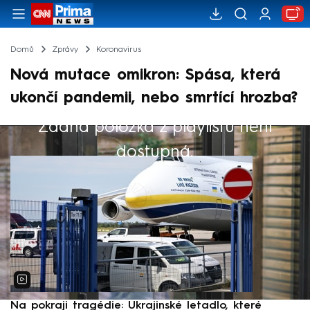
Domů
Zprávy
Koronavirus
Nová mutace omikron: Spása, která
ukončí pandemii, nebo smrtící hrozba?
Žádná položka z playlistu není
Výběr redakce
dostupná.
Na pokraji tragédie: Ukrajinské letadlo, které
P