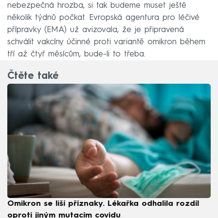
nebezpečná hrozba, si tak budeme muset ještě
několik týdnů počkat. Evropská agentura pro léčivé
přípravky (EMA) už avizovala, že je připravená
schválit vakcíny účinné proti variantě omikron během
tří až čtyř měsícům, bude-li to třeba.
Čtěte také
Omikron se liší příznaky. Lékařka odhalila rozdíl
oproti jiným mutacím covidu