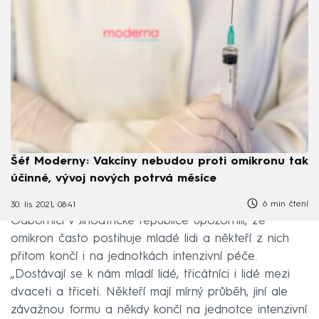
Šéf Moderny: Vakcíny nebudou proti omikronu tak
účinné, vývoj nových potrvá měsíce
6 min čtení
30. lis 2021, 08:41
Odborníci v Jihoafrické republice upozornili, že
omikron často postihuje mladé lidi a někteří z nich
přitom končí i na jednotkách intenzivní péče.
„Dostávají se k nám mladí lidé, třicátníci i lidé mezi
dvaceti a třiceti. Někteří mají mírný průběh, jiní ale
závažnou formu a někdy končí na jednotce intenzivní