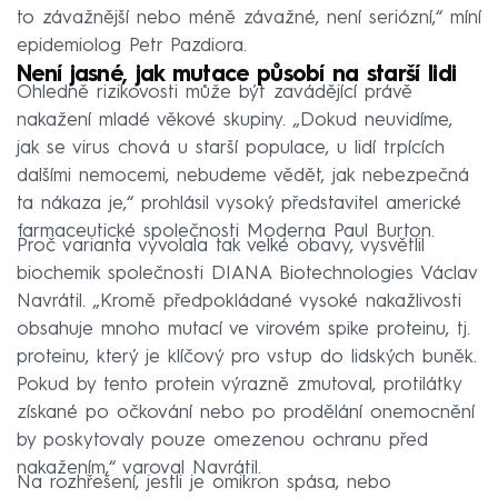
to závažnější nebo méně závažné, není seriózní,“ míní
epidemiolog Petr Pazdiora.
Není jasné, jak mutace působí na starší lidi
Ohledně rizikovosti může být zavádějící právě
nakažení mladé věkové skupiny. „Dokud neuvidíme,
jak se virus chová u starší populace, u lidí trpících
dalšími nemocemi, nebudeme vědět, jak nebezpečná
ta nákaza je,“ prohlásil vysoký představitel americké
farmaceutické společnosti Moderna Paul Burton.
Proč varianta vyvolala tak velké obavy, vysvětlil
biochemik společnosti DIANA Biotechnologies Václav
Navrátil. „Kromě předpokládané vysoké nakažlivosti
obsahuje mnoho mutací ve virovém spike proteinu, tj.
proteinu, který je klíčový pro vstup do lidských buněk.
Pokud by tento protein výrazně zmutoval, protilátky
získané po očkování nebo po prodělání onemocnění
by poskytovaly pouze omezenou ochranu před
nakažením,“ varoval Navrátil.
Na rozhřešení, jestli je omikron spása, nebo