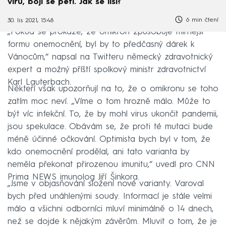
viru, bojí se pěti. Jak se liší?
6 min čtení
30. lis 2021, 15:48
„Pokud se prokáže, že omikron způsobuje mírnější
formu onemocnění, byl by to předčasný dárek k
Vánocům,“ napsal na Twitteru německý zdravotnický
expert a možný příští spolkový ministr zdravotnictví
Karl Lauterbach.
Někteří však upozorňují na to, že o omikronu se toho
zatím moc neví. „Víme o tom hrozně málo. Může to
být víc infekční. To, že by mohl virus ukončit pandemii,
jsou spekulace. Obávám se, že proti té mutaci bude
méně účinné očkování. Optimista bych byl v tom, že
kdo onemocnění prodělal, ani tato varianta by
neměla překonat přirozenou imunitu,“ uvedl pro CNN
Prima NEWS imunolog Jiří Šinkora.
„Jsme v objasňování složení nové varianty. Varoval
bych před unáhlenými soudy. Informací je stále velmi
málo a všichni odborníci mluví minimálně o 14 dnech,
než se dojde k nějakým závěrům. Mluvit o tom, že je