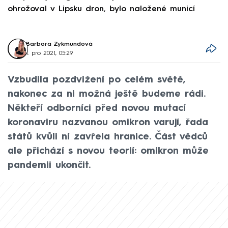
ohrožoval v Lipsku dron, bylo naložené municí
e
Barbora Zykmundová
1. pro 2021, 05:29
Vzbudila pozdvižení po celém světě,
nakonec za ni možná ještě budeme rádi.
Někteří odborníci před novou mutací
koronaviru nazvanou omikron varují, řada
států kvůli ní zavřela hranice. Část vědců
ale přichází s novou teorií: omikron může
pandemii ukončit.