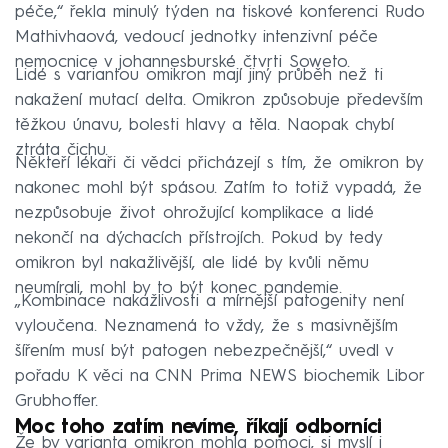
péče,“ řekla minulý týden na tiskové konferenci Rudo
Mathivhaová, vedoucí jednotky intenzivní péče
nemocnice v johannesburské čtvrti Soweto.
Lidé s variantou omikron mají jiný průběh než ti
nakažení mutací delta. Omikron způsobuje především
těžkou únavu, bolesti hlavy a těla. Naopak chybí
ztráta čichu.
Někteří lékaři či vědci přicházejí s tím, že omikron by
nakonec mohl být spásou. Zatím to totiž vypadá, že
nezpůsobuje život ohrožující komplikace a lidé
nekončí na dýchacích přístrojích. Pokud by tedy
omikron byl nakažlivější, ale lidé by kvůli němu
neumírali, mohl by to být konec pandemie.
„Kombinace nakažlivosti a mírnější patogenity není
vyloučena. Neznamená to vždy, že s masivnějším
šířením musí být patogen nebezpečnější,“ uvedl v
pořadu K věci na CNN Prima NEWS biochemik Libor
Grubhoffer.
Moc toho zatím nevíme, říkají odborníci
Že by varianta omikron mohla pomoci, si myslí i