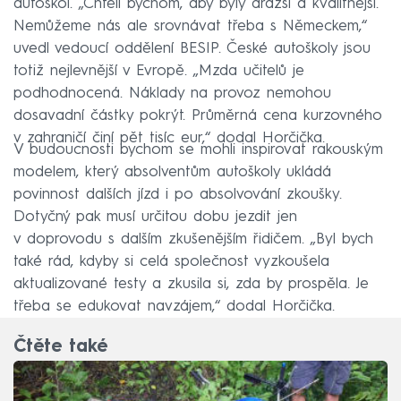
autoškol. „Chtěli bychom, aby byly dražší a kvalitnější.
Nemůžeme nás ale srovnávat třeba s Německem,“
uvedl vedoucí oddělení BESIP. České autoškoly jsou
totiž nejlevnější v Evropě. „Mzda učitelů je
podhodnocená. Náklady na provoz nemohou
dosavadní částky pokrýt. Průměrná cena kurzovného
v zahraničí činí pět tisíc eur,“ dodal Horčička.
V budoucnosti bychom se mohli inspirovat rakouským
modelem, který absolventům autoškoly ukládá
povinnost dalších jízd i po absolvování zkoušky.
Dotyčný pak musí určitou dobu jezdit jen
v doprovodu s dalším zkušenějším řidičem. „Byl bych
také rád, kdyby si celá společnost vyzkoušela
aktualizované testy a zkusila si, zda by prospěla. Je
třeba se edukovat navzájem,“ dodal Horčička.
Čtěte také