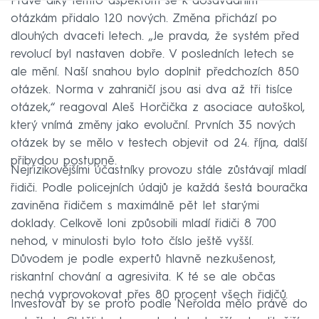
Právě díky těmto aspektům se k dosavadním
otázkám přidalo 120 nových. Změna přichází po
dlouhých dvaceti letech. „Je pravda, že systém před
revolucí byl nastaven dobře. V posledních letech se
ale mění. Naší snahou bylo doplnit předchozích 850
otázek. Norma v zahraničí jsou asi dva až tři tisíce
otázek,“ reagoval Aleš Horčička z asociace autoškol,
který vnímá změny jako evoluční. Prvních 35 nových
otázek by se mělo v testech objevit od 24. října, další
přibydou postupně.
Nejrizikovějšími účastníky provozu stále zůstávají mladí
řidiči. Podle policejních údajů je každá šestá bouračka
zaviněna řidičem s maximálně pět let starými
doklady. Celkově loni způsobili mladí řidiči 8 700
nehod, v minulosti bylo toto číslo ještě vyšší.
Důvodem je podle expertů hlavně nezkušenost,
riskantní chování a agresivita. K té se ale občas
nechá vyprovokovat přes 80 procent všech řidičů.
Investovat by se proto podle Neřolda mělo právě do