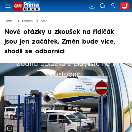
Domů
Pořady
360°
Nové otázky u zkoušek na řidičák
jsou jen začátek. Změn bude více,
shodli se odborníci
Žádná položka z playlistu není
Výběr redakce
dostupná.