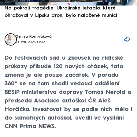
Na pokraji tragédie: Ukrajinské letadlo, které
P
ohrožoval v Lipsku dron, bylo naložené municí
e
Denisa Korityáková
10. zář 2021, 08:12
Do testovacích sad u zkoušek na řidičské
průkazy přibude 120 nových otázek, tato
změna je ale pouze začátek. V pořadu
360° se na tom shodli vedoucí oddělení
BESIP ministerstva dopravy Tomáš Neřold a
předseda Asociace autoškol ČR Aleš
Horčička. Investovat by se podle nich mělo i
do samotných autoškol, uvedli ve vysílání
CNN Prima NEWS.