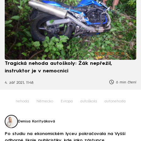
Tragická nehoda autoškoly: Žák nepřežil,
instruktor je v nemocnici
6 min čtení
4. zář 2021, 11:48
nehoda
Německo
Evropa
autoškola
autonehoda
Denisa Korityáková
Po studiu na ekonomickém lyceu pokračovala na Vyšší
odborné škole publicistiky, kde jako zástupce