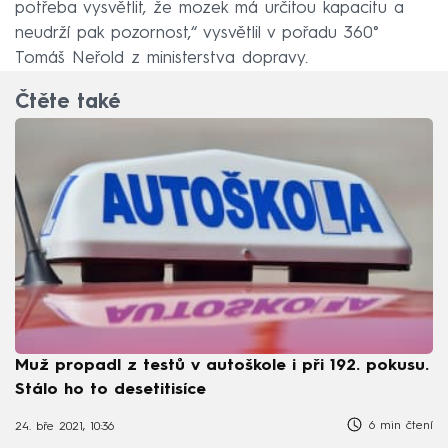
potřeba vysvětlit, že mozek má určitou kapacitu a
neudrží pak pozornost,“ vysvětlil v pořadu 360°
Tomáš Neřold z ministerstva dopravy.
Čtěte také
Muž propadl z testů v autoškole i při 192. pokusu.
Stálo ho to desetitisíce
6 min čtení
24. bře 2021, 10:36