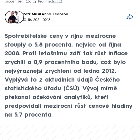
procentům.
Zdroj: Profimedia.cz
Petr Musil
,
Anna Fedorov
10. lis 2021, 09:18
Spotřebitelské ceny v říjnu meziročně
stouply o 5,8 procenta, nejvíce od října
2008. Proti letošnímu září tak růst inflace
zrychlil o 0,9 procentního bodu, což bylo
nejvýraznější zrychlení od ledna 2012.
Vyplývá to z aktuálních údajů Českého
statistického úřadu (ČSÚ). Vývoj mírně
překonal očekávání analytiků, kteří
předpovídali meziroční růst cenové hladiny
na 5,7 procenta.