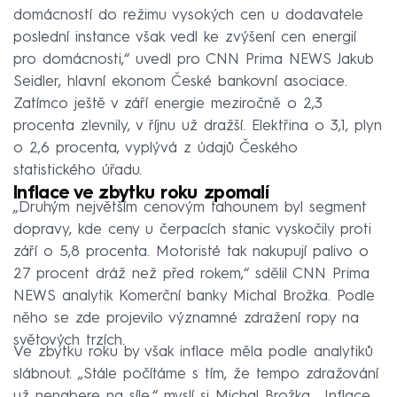
domácností do režimu vysokých cen u dodavatele
poslední instance však vedl ke zvýšení cen energií
pro domácnosti,“ uvedl pro CNN Prima NEWS Jakub
Seidler, hlavní ekonom České bankovní asociace.
Zatímco ještě v září energie meziročně o 2,3
procenta zlevnily, v říjnu už dražší. Elektřina o 3,1, plyn
o 2,6 procenta, vyplývá z údajů Českého
statistického úřadu.
Inflace ve zbytku roku zpomalí
„Druhým největším cenovým tahounem byl segment
dopravy, kde ceny u čerpacích stanic vyskočily proti
září o 5,8 procenta. Motoristé tak nakupují palivo o
27 procent dráž než před rokem,“ sdělil CNN Prima
NEWS analytik Komerční banky Michal Brožka. Podle
něho se zde projevilo významné zdražení ropy na
světových trzích.
Ve zbytku roku by však inflace měla podle analytiků
slábnout. „Stále počítáme s tím, že tempo zdražování
už nenabere na síle,“ myslí si Michal Brožka. „Inflace