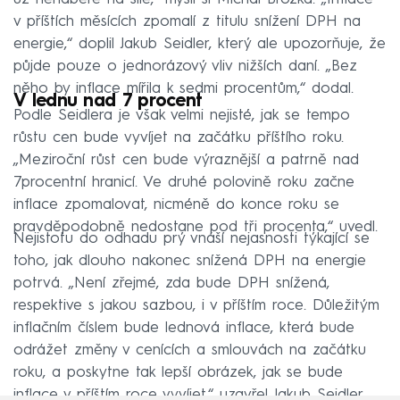
v příštích měsících zpomalí z titulu snížení DPH na
energie,“ doplil Jakub Seidler, který ale upozorňuje, že
půjde pouze o jednorázový vliv nižších daní. „Bez
něho by inflace mířila k sedmi procentům,“ dodal.
V lednu nad 7 procent
Podle Seidlera je však velmi nejisté, jak se tempo
růstu cen bude vyvíjet na začátku příštího roku.
„Meziroční růst cen bude výraznější a patrně nad
7procentní hranicí. Ve druhé polovině roku začne
inflace zpomalovat, nicméně do konce roku se
pravděpodobně nedostane pod tři procenta,“ uvedl.
Nejistotu do odhadu prý vnáší nejasnosti týkající se
toho, jak dlouho nakonec snížená DPH na energie
potrvá. „Není zřejmé, zda bude DPH snížená,
respektive s jakou sazbou, i v příštím roce. Důležitým
inflačním číslem bude lednová inflace, která bude
odrážet změny v cenících a smlouvách na začátku
roku, a poskytne tak lepší obrázek, jak se bude
inflace v příštím roce vyvíjet,“ uzavřel Jakub Seidler.