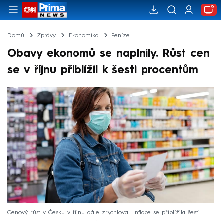
Domů
Zprávy
Ekonomika
Peníze
Obavy ekonomů se naplnily. Růst cen
se v říjnu přiblížil k šesti procentům
Cenový růst v Česku v říjnu dále zrychloval. Inflace se přiblížila šesti