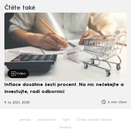
Čtěte také
Video
Inflace dosáhne šesti procent. Na nic nečekejte a
investujte, radí odborníci
6 min čtení
9. lis 2021, 20:00
peníze
ekonomika
říjen
Česká národní banka
finance