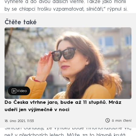
vyhnete a do dvou dalších vletíte. Takže jako mohli
by se chlapci trošku vzpamatovat, silničáři,“ rýpnul si.
Čtěte také
Video
Do Česka vtrhne jaro, bude až 11 stupňů. Mráz
udeří jen výjimečně v noci
6 min čtení
18. úno 2021, 11:53
Silničáři odhadují, že výtluků bude mnohonásobně víc,
než v předchozích letech. Může za to hlavně krutá