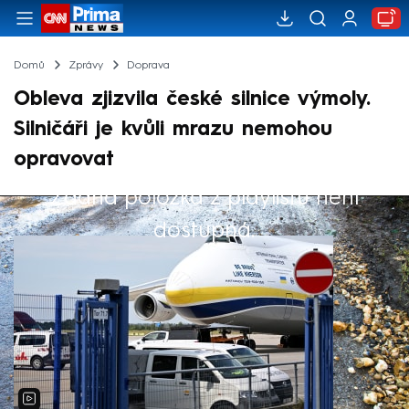
Domů
Zprávy
Doprava
Obleva zjizvila české silnice výmoly.
Silničáři je kvůli mrazu nemohou
opravovat
Žádná položka z playlistu není
Výběr redakce
dostupná.