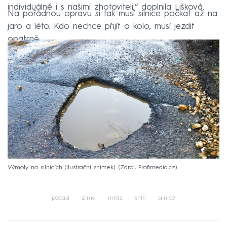
individuálně i s našimi zhotoviteli,“ doplnila Lišková.
Na pořádnou opravu si tak musí silnice počkat až na
jaro a léto. Kdo nechce přijít o kolo, musí jezdit
opatrně.
Výmoly na silnicích (Ilustrační snímek)
Zdroj: Profimedia.cz
počasí
zima
mráz
sníh
silnice