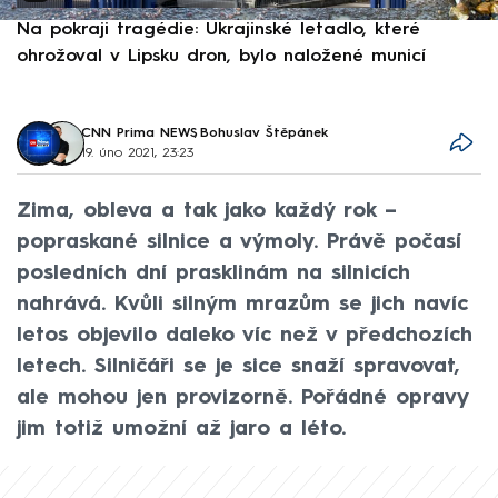
Na pokraji tragédie: Ukrajinské letadlo, které
P
ohrožoval v Lipsku dron, bylo naložené municí
e
CNN Prima NEWS
,
Bohuslav Štěpánek
19. úno 2021, 23:23
Zima, obleva a tak jako každý rok –
popraskané silnice a výmoly. Právě počasí
posledních dní prasklinám na silnicích
nahrává. Kvůli silným mrazům se jich navíc
letos objevilo daleko víc než v předchozích
letech. Silničáři se je sice snaží spravovat,
ale mohou jen provizorně. Pořádné opravy
jim totiž umožní až jaro a léto.