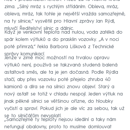
zima. „Silný mráz s rychlým střídáním. Obleva, mráz,
obleva, mráz, tak tohle je největší vražda samozřejmě,
na ty silnice,“ vysvětlil pro Hlavní zprávy Jan Rýdl,
mluvčí Ředitelství silnic a dálnic.
Když je venkovní teplota nad nulou, voda zatéká do
spár kolem výtluků a do prasklin vozovky. „A v noci
poté přimrzá,“ řekla Barbora Lišková z Technické
správy komunikací.
Jenže v zimě moc možností na trvalou opravu
výtluků není, používá se takzvaná studená balená
asfaltová směs, ale ta je jen dočasná. Podle Rýdla
stačí, aby přes vozovku poté přejelo zhruba 40
kamionů a díra se na silnici znovu objeví. Starý a
nový asfalt se totiž v chladu nespojí. Jeden výtluk na
jinak pěkné silnici se většinou ořízne, do hloubky
vyčistí a spraví. Pokud jich je ale víc za sebou, tak už
se to silničářům nevyplatí.
„Samozřejmě ty teploty nejsou ideální a taky nám
nefungují obalovny, proto to musíme domlouvat