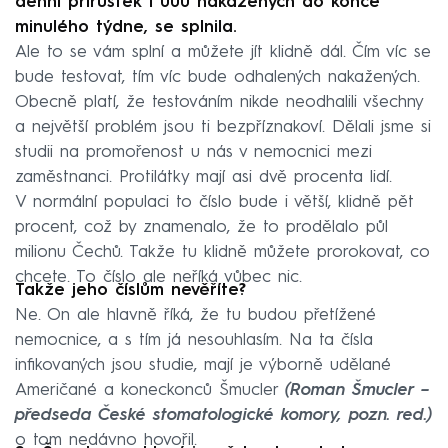
denní přírůstek 1 000 nakažených do konce
minulého týdne, se splnila.
Ale to se vám splní a můžete jít klidně dál. Čím víc se
bude testovat, tím víc bude odhalených nakažených.
Obecně platí, že testováním nikde neodhalili všechny
a největší problém jsou ti bezpříznakoví. Dělali jsme si
studii na promořenost u nás v nemocnici mezi
zaměstnanci. Protilátky mají asi dvě procenta lidí.
V normální populaci to číslo bude i větší, klidně pět
procent, což by znamenalo, že to prodělalo půl
milionu Čechů. Takže tu klidně můžete prorokovat, co
chcete. To číslo ale neříká vůbec nic.
Takže jeho číslům nevěříte?
Ne. On ale hlavně říká, že tu budou přetížené
nemocnice, a s tím já nesouhlasím. Na ta čísla
infikovaných jsou studie, mají je výborně udělané
Američané a koneckonců Šmucler
(Roman Šmucler –
předseda České stomatologické komory, pozn. red.)
o tom nedávno hovořil.