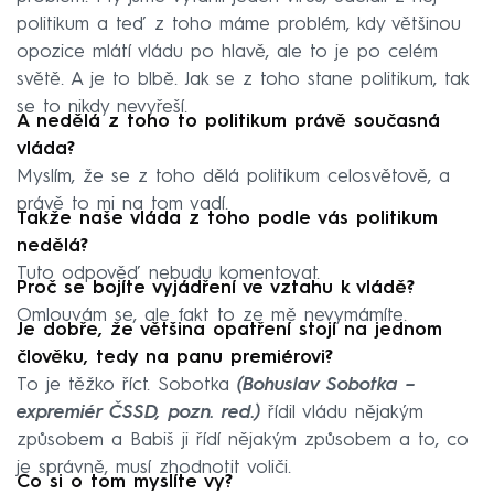
politikum a teď z toho máme problém, kdy většinou
opozice mlátí vládu po hlavě, ale to je po celém
světě. A je to blbě. Jak se z toho stane politikum, tak
se to nikdy nevyřeší.
A nedělá z toho to politikum právě současná
vláda?
Myslím, že se z toho dělá politikum celosvětově, a
právě to mi na tom vadí.
Takže naše vláda z toho podle vás politikum
nedělá?
Tuto odpověď nebudu komentovat.
Proč se bojíte vyjádření ve vztahu k vládě?
Omlouvám se, ale fakt to ze mě nevymámíte.
Je dobře, že většina opatření stojí na jednom
člověku, tedy na panu premiérovi?
To je těžko říct. Sobotka
(Bohuslav Sobotka –
expremiér ČSSD, pozn. red.)
řídil vládu nějakým
způsobem a Babiš ji řídí nějakým způsobem a to, co
je správně, musí zhodnotit voliči.
Co si o tom myslíte vy?