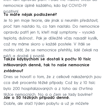
nemocnice úplně každého, kdo byl COVID-19
pozitivní.
To máte nějak podložené?
Je to jen moje teorie, ale jinak si neumím představit,
proč tam nastalo to, co tam nastalo. Do nemocnice
opravdu patří jen ti, kteří mají symptomy – vysoká
teplota, dušnost… Pak je důležité včas nasadit kyslík,
což my máme skoro u každé postele. V Itálii se
mohlo stát, že se nemocnice přehltily, lidé čekali na
péči a dostali ji pozdě.
Takže kdybychom se dostali k počtu 10 tisíc
infikovaných denně, tak to naše nemocnice
zvládnou?
Dnes se hovoří o tom, že z celkově nakažených jsou
cca dvě procenta těžké případy. Což by z 10 tisíc
bylo 200 hospitalizovaných a z toho asi čtvrtina
těžce nemocných. No a o čem se tady bavíme?
Jde o 50 těžkých případů denně.
Dobře, ale stačí týden pobytu a už je můžete