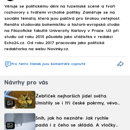
Věnuje se politickému dění na tuzemské scéně a tvoří
rozhovory s tvářemi vrcholné politiky. Zaměřuje se na
sociální témata, která jsou palčivá pro širokou veřejnost.
Renáta studovala bohemistiku a historii-evropská studia
na Filozofické fakultě Univerzity Karlovy v Praze. Už při
studiu od roku 2015 působila jako stážistka v redakci
Echo24.cz. Od roku 2017 pracovala jako politická
redaktorka na webu Novinky.cz.
Pro tento článek jsou komentáře vypnuté
Návrhy pro vás
Žebříček nejhorších jídel světa.
Umístily se i tři české pokrmy, vévodí
skandinávská kuchyně
Sníh, jak ho neznáte: Jak rychle
padá i z čeho se skládá. A vločky