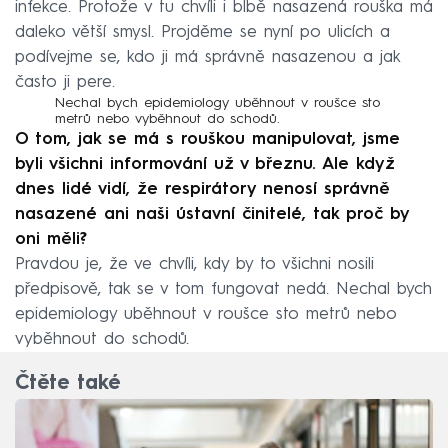
infekce. Protože v tu chvíli i blbě nasazená rouška má
daleko větší smysl. Projděme se nyní po ulicích a
podívejme se, kdo ji má správně nasazenou a jak
často ji pere.
Nechal bych epidemiology uběhnout v roušce sto
metrů nebo vyběhnout do schodů.
O tom, jak se má s rouškou manipulovat, jsme
byli všichni informování už v březnu. Ale když
dnes lidé vidí, že respirátory nenosí správně
nasazené ani naši ústavní činitelé, tak proč by
oni měli?
Pravdou je, že ve chvíli, kdy by to všichni nosili
předpisově, tak se v tom fungovat nedá. Nechal bych
epidemiology uběhnout v roušce sto metrů nebo
vyběhnout do schodů.
Čtěte také