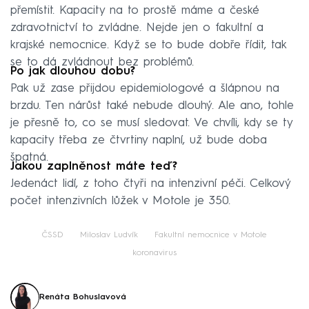
přemístit. Kapacity na to prostě máme a české
zdravotnictví to zvládne. Nejde jen o fakultní a
krajské nemocnice. Když se to bude dobře řídit, tak
se to dá zvládnout bez problémů.
Po jak dlouhou dobu?
Pak už zase přijdou epidemiologové a šlápnou na
brzdu. Ten nárůst také nebude dlouhý. Ale ano, tohle
je přesně to, co se musí sledovat. Ve chvíli, kdy se ty
kapacity třeba ze čtvrtiny naplní, už bude doba
špatná.
Jakou zaplněnost máte teď?
Jedenáct lidí, z toho čtyři na intenzivní péči. Celkový
počet intenzivních lůžek v Motole je 350.
ČSSD
Miloslav Ludvík
Fakultní nemocnice v Motole
koronavirus
Renáta Bohuslavová