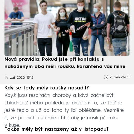
Nová pravidla: Pokud jste při kontaktu s
nakaženým oba měli roušku, karanténa vás mine
6 min čtení
14. zář 2020, 13:12
Kdy se tedy měly roušky nasadit?
Když jsou respirační choroby a když začne být
chladno. Z mého pohledu je problém to, že teď je
ještě teplo a už do toho ty lidi oblékáme. Vezměte
si, že po nich budeme chtít, aby je nosili půl roku
v kuse.
Takže měly být nasazeny až v listopadu?