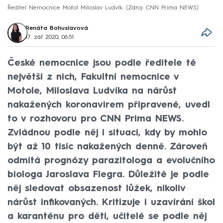
Ředitel Nemocnice Motol Miloslav Ludvík.
Zdroj: CNN Prima NEWS
Renáta Bohuslavová
17. zář 2020, 06:51
České nemocnice jsou podle ředitele té
největší z nich, Fakultní nemocnice v
Motole, Miloslava Ludvíka na nárůst
nakažených koronavirem připravené, uvedl
to v rozhovoru pro CNN Prima NEWS.
Zvládnou podle něj i situaci, kdy by mohlo
být až 10 tisíc nakažených denně. Zároveň
odmítá prognózy parazitologa a evolučního
biologa Jaroslava Flegra. Důležité je podle
něj sledovat obsazenost lůžek, nikoliv
nárůst infikovaných. Kritizuje i uzavírání škol
a karanténu pro děti, učitelé se podle něj