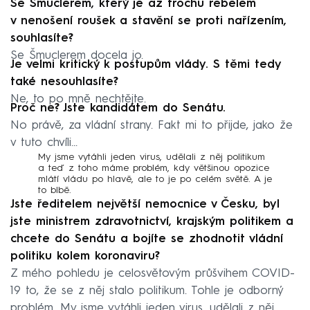
Se Šmuclerem, který je až trochu rebelem
v nenošení roušek a stavění se proti nařízením,
souhlasíte?
Se Šmuclerem docela jo.
Je velmi kritický k postupům vlády. S těmi tedy
také nesouhlasíte?
Ne, to po mně nechtějte.
Proč ne? Jste kandidátem do Senátu.
No právě, za vládní strany. Fakt mi to přijde, jako že
v tuto chvíli…
My jsme vytáhli jeden virus, udělali z něj politikum
a teď z toho máme problém, kdy většinou opozice
mlátí vládu po hlavě, ale to je po celém světě. A je
to blbě.
Jste ředitelem největší nemocnice v Česku, byl
jste ministrem zdravotnictví, krajským politikem a
chcete do Senátu a bojíte se zhodnotit vládní
politiku kolem koronaviru?
Z mého pohledu je celosvětovým průšvihem COVID-
19 to, že se z něj stalo politikum. Tohle je odborný
problém. My jsme vytáhli jeden virus, udělali z něj