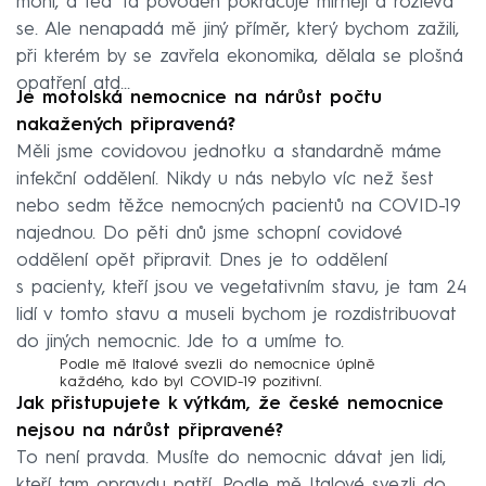
mohl, a teď ta povodeň pokračuje mírněji a rozlévá
se. Ale nenapadá mě jiný příměr, který bychom zažili,
při kterém by se zavřela ekonomika, dělala se plošná
opatření atd…
Je motolská nemocnice na nárůst počtu
nakažených připravená?
Měli jsme covidovou jednotku a standardně máme
infekční oddělení. Nikdy u nás nebylo víc než šest
nebo sedm těžce nemocných pacientů na COVID-19
najednou. Do pěti dnů jsme schopní covidové
oddělení opět připravit. Dnes je to oddělení
s pacienty, kteří jsou ve vegetativním stavu, je tam 24
lidí v tomto stavu a museli bychom je rozdistribuovat
do jiných nemocnic. Jde to a umíme to.
Podle mě Italové svezli do nemocnice úplně
každého, kdo byl COVID-19 pozitivní.
Jak přistupujete k výtkám, že české nemocnice
nejsou na nárůst připravené?
To není pravda. Musíte do nemocnic dávat jen lidi,
kteří tam opravdu patří. Podle mě Italové svezli do