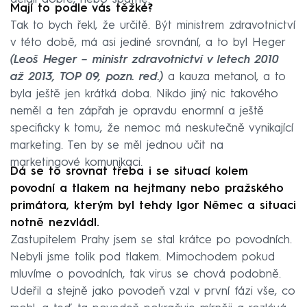
Mají to podle vás těžké?
Tak to bych řekl, že určitě. Být ministrem zdravotnictví
v této době, má asi jediné srovnání, a to byl Heger
(Leoš Heger – ministr zdravotnictví v letech 2010
až 2013, TOP 09, pozn. red.)
a kauza metanol, a to
byla ještě jen krátká doba. Nikdo jiný nic takového
neměl a ten zápřah je opravdu enormní a ještě
specificky k tomu, že nemoc má neskutečně vynikající
marketing. Ten by se měl jednou učit na
marketingové komunikaci.
Dá se to srovnat třeba i se situací kolem
povodní a tlakem na hejtmany nebo pražského
primátora, kterým byl tehdy Igor Němec a situaci
notně nezvládl.
Zastupitelem Prahy jsem se stal krátce po povodních.
Nebyli jsme tolik pod tlakem. Mimochodem pokud
mluvíme o povodních, tak virus se chová podobně.
Udeřil a stejně jako povodeň vzal v první fázi vše, co