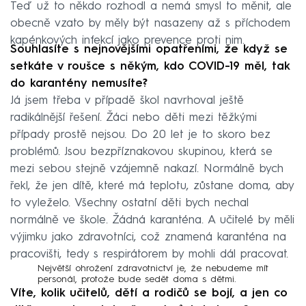
Teď už to někdo rozhodl a nemá smysl to měnit, ale
obecně vzato by měly být nasazeny až s příchodem
kapénkových infekcí jako prevence proti nim.
Souhlasíte s nejnovějšími opatřeními, že když se
setkáte v roušce s někým, kdo COVID-19 měl, tak
do karantény nemusíte?
Já jsem třeba v případě škol navrhoval ještě
radikálnější řešení. Žáci nebo děti mezi těžkými
případy prostě nejsou. Do 20 let je to skoro bez
problémů. Jsou bezpříznakovou skupinou, která se
mezi sebou stejně vzájemně nakazí. Normálně bych
řekl, že jen dítě, které má teplotu, zůstane doma, aby
to vyleželo. Všechny ostatní děti bych nechal
normálně ve škole. Žádná karanténa. A učitelé by měli
výjimku jako zdravotníci, což znamená karanténa na
pracovišti, tedy s respirátorem by mohli dál pracovat.
Největší ohrožení zdravotnictví je, že nebudeme mít
personál, protože bude sedět doma s dětmi.
Víte, kolik učitelů, dětí a rodičů se bojí, a jen co