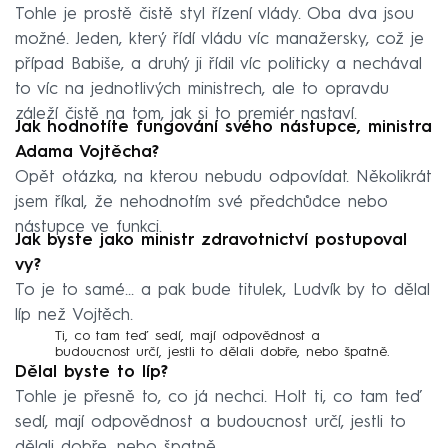
Tohle je prostě čistě styl řízení vlády. Oba dva jsou
možné. Jeden, který řídí vládu víc manažersky, což je
případ Babiše, a druhý ji řídil víc politicky a nechával
to víc na jednotlivých ministrech, ale to opravdu
záleží čistě na tom, jak si to premiér nastaví.
Jak hodnotíte fungování svého nástupce, ministra
Adama Vojtěcha?
Opět otázka, na kterou nebudu odpovídat. Několikrát
jsem říkal, že nehodnotím své předchůdce nebo
nástupce ve funkci.
Jak byste jako ministr zdravotnictví postupoval
vy?
To je to samé... a pak bude titulek, Ludvík by to dělal
líp než Vojtěch.
Ti, co tam teď sedí, mají odpovědnost a
budoucnost určí, jestli to dělali dobře, nebo špatně.
Dělal byste to líp?
Tohle je přesně to, co já nechci. Holt ti, co tam teď
sedí, mají odpovědnost a budoucnost určí, jestli to
dělali dobře, nebo špatně.