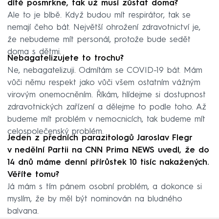
dítě posmrkne, tak už musí zůstat doma?
Ale to je blbě. Když budou mít respirátor, tak se
nemají čeho bát. Největší ohrožení zdravotnictví je,
že nebudeme mít personál, protože bude sedět
doma s dětmi.
Nebagatelizujete to trochu?
Ne, nebagatelizuji. Odmítám se COVID-19 bát. Mám
vůči němu respekt jako vůči všem ostatním vážným
virovým onemocněním. Říkám, hlídejme si dostupnost
zdravotnických zařízení a dělejme to podle toho. Až
budeme mít problém v nemocnicích, tak budeme mít
celospolečenský problém.
Jeden z předních parazitologů Jaroslav Flegr
v nedělní Partii na CNN Prima NEWS uvedl, že do
14 dnů máme denní přírůstek 10 tisíc nakažených.
Věříte tomu?
Já mám s tím pánem osobní problém, a dokonce si
myslím, že by měl být nominován na bludného
balvana.