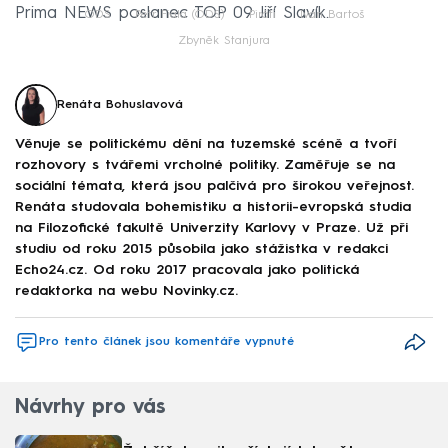
Prima NEWS poslanec TOP 09 Jiří Slavík.
ODS
Petr Fiala (ODS)
Piráti
Ivan Bartoš
Zbyněk Stanjura
Renáta Bohuslavová
Věnuje se politickému dění na tuzemské scéně a tvoří
rozhovory s tvářemi vrcholné politiky. Zaměřuje se na
sociální témata, která jsou palčivá pro širokou veřejnost.
Renáta studovala bohemistiku a historii-evropská studia
na Filozofické fakultě Univerzity Karlovy v Praze. Už při
studiu od roku 2015 působila jako stážistka v redakci
Echo24.cz. Od roku 2017 pracovala jako politická
redaktorka na webu Novinky.cz.
Pro tento článek jsou komentáře vypnuté
Návrhy pro vás