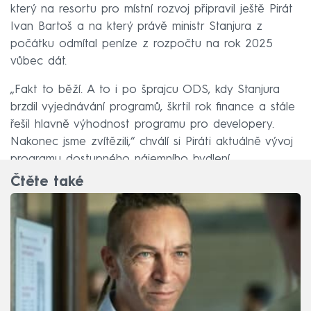
který na resortu pro místní rozvoj připravil ještě Pirát
Ivan Bartoš a na který právě ministr Stanjura z
počátku odmítal peníze z rozpočtu na rok 2025
vůbec dát.
„Fakt to běží. A to i po šprajcu ODS, kdy Stanjura
brzdil vyjednávání programů, škrtil rok finance a stále
řešil hlavně výhodnost programu pro developery.
Nakonec jsme zvítězili,“ chválí si Piráti aktuálně vývoj
programu dostupného nájemního bydlení.
Čtěte také