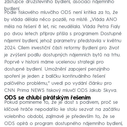
zástupce družstevního bydlení, asociaci nájemního
bydlení.
Podle tiskového mluvčího ODS není kritika za to, že
by vláda dělala něco pozdě, na místě. „Vláda ANO
měla na řešení 8 let, nic neudělala. Vláda Petra Fialy
po dvou letech příprav přišla s programem Dostupné
nájemní bydlení, jehož parametry představila v květnu
2024. Cílem investiční části reformy Bydlení pro život
je zvýšení podílu dostupných nájemních bytů na trhu.
Poprvé v historii máme ucelenou strategii pro
dostupné bydlení. Umožnění zapojení penzijního
spoření je jeden z balíčku kontinuálního řešení
palčivého problému,“ uvedl po vydání článku pro
CNN Prima NEWS tiskový mluvčí ODS Jakub Skyva.
ODS se chlubí pirátským řešením
Pokud pomineme to, že je dost s podivem, proč se
klíčové hráče nepodařilo ke stolu sezvat na začátku
volebního období, zajímavé je především to, že se
ODS opírá o program dostupného nájemního bydlení,