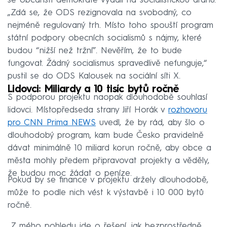
se občanští demokraté vydali na socialistickou dráhu.
„Zdá se, že ODS rezignovala na svobodný, co
nejméně regulovaný trh. Místo toho spouští program
státní podpory obecních socialismů s nájmy, které
budou “nižší než tržní”. Nevěřím, že to bude
fungovat. Žádný socialismus spravedlivě nefunguje,“
pustil se do ODS Kalousek na sociální síti X.
Lidovci: Miliardy a 10 tisíc bytů ročně
S podporou projektu naopak dlouhodobě souhlasí
lidovci. Místopředseda strany Jiří Horák v
rozhovoru
pro CNN Prima NEWS
uvedl, že by rád, aby šlo o
dlouhodobý program, kam bude Česko pravidelně
dávat minimálně 10 miliard korun ročně, aby obce a
města mohly předem připravovat projekty a věděly,
že budou moc žádat o peníze.
Pokud by se finance v projektu držely dlouhodobě,
může to podle nich vést k výstavbě i 10 000 bytů
ročně.
„Z mého pohledu jde o řešení, jak bezprostředně