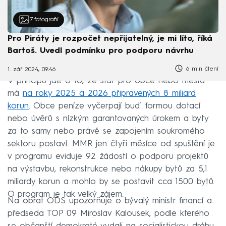
7
fotografií
Pro Piráty je rozpočet nepřijatelný, je mi líto, říká
Bartoš. Uvedl podmínku pro podporu návrhu
6 min čtení
1. zář 2024, 09:46
V principu jde o to, že stát pro obce nebo města
má
na roky 2025 a 2026 připravených 8 miliard
korun
. Obce peníze vyčerpají buď formou dotací
nebo úvěrů s nízkým garantovaných úrokem a byty
za to samy nebo právě se zapojením soukromého
sektoru postaví. MMR jen čtyři měsíce od spuštění je
v programu eviduje 92 žádostí o podporu projektů
na výstavbu, rekonstrukce nebo nákupy bytů za 5,1
miliardy korun a mohlo by se postavit cca 1500 bytů.
O program je tak velký zájem.
Na obrat ODS upozorňuje o bývalý ministr financí a
předseda TOP 09 Miroslav Kalousek, podle kterého