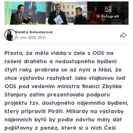
10 fotografií
Renáta Bohuslavová
14. úno 2025, 05:21
Přesto, že měla vláda v čele s ODS na
řešení drahého a nedostupného bydlení
čtyři roky, probrala se až nyní a hlásí, že
chce výstavbu rozhýbat. Jako vlajkovou loď
ODS pod vedením ministra financí Zbyňka
Stanjury zatím prezentovala podporu
projektu tzv. dostupného nájemního bydlení,
který připravili Piráti. Miliardy na výstavby
nájemních bytů by podle návrhu měly dát
pojišťovny z peněz, které si u nich Češi