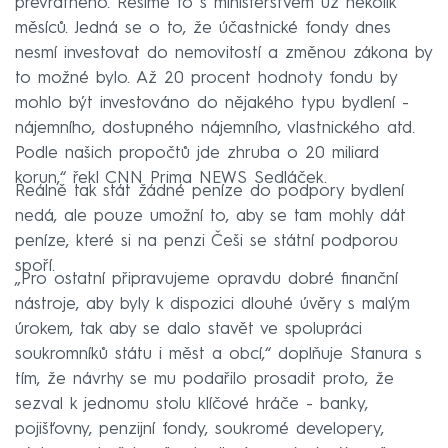
převratného. Řešíme to s ministerstvem už několik
měsíců. Jedná se o to, že účastnické fondy dnes
nesmí investovat do nemovitostí a změnou zákona by
to možné bylo. Až 20 procent hodnoty fondu by
mohlo být investováno do nějakého typu bydlení -
nájemního, dostupného nájemního, vlastnického atd.
Podle našich propočtů jde zhruba o 20 miliard
korun,“ řekl CNN Prima NEWS Sedláček.
Reálně tak stát žádné peníze do podpory bydlení
nedá, ale pouze umožní to, aby se tam mohly dát
peníze, které si na penzi Češi se státní podporou
spoří.
„Pro ostatní připravujeme opravdu dobré finanční
nástroje, aby byly k dispozici dlouhé úvěry s malým
úrokem, tak aby se dalo stavět ve spolupráci
soukromníků státu i měst a obcí,“ doplňuje Stanura s
tím, že návrhy se mu podařilo prosadit proto, že
sezval k jednomu stolu klíčové hráče - banky,
pojišťovny, penzijní fondy, soukromé developery,