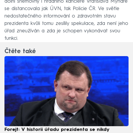
dolní sněmovny i hradního kancléře Vratislava Mynáře
se distancovala jak ÚVN, tak Policie ČR. Ve světle
nedostatečného informování o zdravotním stavu
prezidenta kvůli tomu zesílily spekulace, zda není jeho
úřad zneužíván a zda je schopen vykonávat svou
funkci.
Čtěte také
Forejt: V historii úřadu prezidenta se nikdy