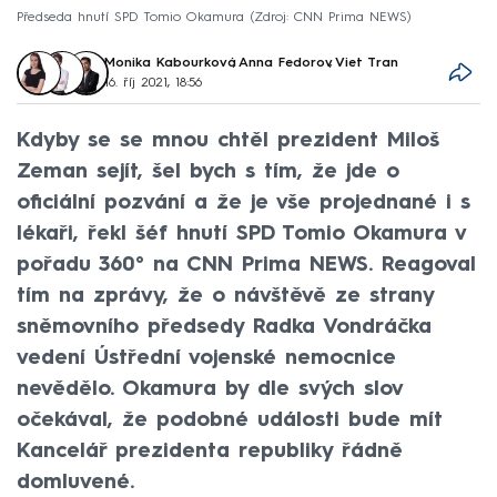
Předseda hnutí SPD Tomio Okamura
Zdroj: CNN Prima NEWS
Monika Kabourková
,
Anna Fedorov
,
Viet Tran
16. říj 2021, 18:56
Kdyby se se mnou chtěl prezident Miloš
Zeman sejít, šel bych s tím, že jde o
oficiální pozvání a že je vše projednané i s
lékaři, řekl šéf hnutí SPD Tomio Okamura v
pořadu 360° na CNN Prima NEWS. Reagoval
tím na zprávy, že o návštěvě ze strany
sněmovního předsedy Radka Vondráčka
vedení Ústřední vojenské nemocnice
nevědělo. Okamura by dle svých slov
očekával, že podobné události bude mít
Kancelář prezidenta republiky řádně
domluvené.