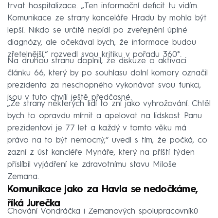
trvat hospitalizace. „Ten informační deficit tu vidím.
Komunikace ze strany kanceláře Hradu by mohla být
lepší. Nikdo se určitě nepídí po zveřejnění úplné
diagnózy, ale očekával bych, že informace budou
zřetelnější,“ rozvedl svou kritiku v pořadu 360°.
Na druhou stranu doplnil, že diskuze o aktivaci
článku 66, který by po souhlasu dolní komory označil
prezidenta za neschopného vykonávat svou funkci,
jsou v tuto chvíli ještě předčasné.
„Ze strany některých lidí to zní jako vyhrožování. Chtěl
bych to opravdu mírnit a apelovat na lidskost. Panu
prezidentovi je 77 let a každý v tomto věku má
právo na to být nemocný,“ uvedl s tím, že počká, co
zazní z úst kancléře Mynáře, který na příští týden
přislíbil vyjádření ke zdravotnímu stavu Miloše
Zemana.
Komunikace jako za Havla se nedočkáme,
říká Jurečka
Chování Vondráčka i Zemanových spolupracovníků