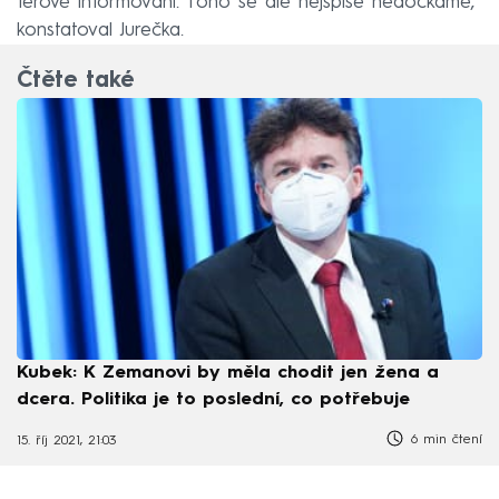
férově informováni. Toho se ale nejspíše nedočkáme,“
konstatoval Jurečka.
Čtěte také
Kubek: K Zemanovi by měla chodit jen žena a
dcera. Politika je to poslední, co potřebuje
6 min čtení
15. říj 2021, 21:03