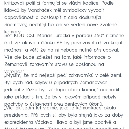
kritizovali politici formující se vládní koalice. Podle
lidovců by Vondráček měl symbolicky vyvodit
odpovědnost a odstoupit z čela dosluhující
Sněmovny, nechtějí ho ani ve vedení nově zvolené
komory.
Šéf KDU-ČSL Marian Jurečka v pořadu 360° nicméně
řekl, že aktivaci článku 66 by považoval až za krajní
možnost a věří, že na ni nebude nutné přistupovat.
Vše ale bude záležet na tom, jaké informace o
Zemanově zdravotním stavu se dostanou na
veřejnost.
„Myslím, že má nejlepší péči zdravotníků v celé zemi.
Byl bych rád, kdyby u případných Zemanových
jednání z lůžka byli zástupci obou komor,“ nadhodil
jako příklad s tím, že by v takovém případě nebyly
pochyby o ústavnosti prezidentových úkonů.
„Víc jak sedm let vidíme, jaká je komunikace okolo
prezidenta. Přál bych si, aby byla stejná jako za doby
exprezidenta Václava Hlava a byli jsme poctivě a