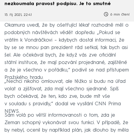
nezkoumala pravost podpisu. Je to smutné
6 min čtení
15. říj 2021, 22:41
Okamura uvedl, že by ošetřující lékař rozhodně měl o
podobných návštěvách vědět dopředu. „Pokud se
vrátím k Vondráčkovi – kdybych dostal informaci, že
by se se mnou pan prezident rád setkal, tak bych asi
šel. Ale očekával bych, že když vás zve oficiální
státní instituce, že mají pozvání projednané, zajištěné
a že je všechno v pořádku,“ podivil se nad přístupem
Pražského hradu.
„Nechci nikoho omlouvat, ale těžko si budu na úřad
volat a zjišťovat, zda mají všechno sjednané. Spíš
bych očekával, že ten, kdo zve, bude mít vše
v souladu s pravidly,“ dodal ve vysílání CNN Prima
NEWS.
Sám volá po větší informovanosti o tom, zda je
Zeman schopný vykonávat svou funkci. V případě, že
by nebyl, ocenil by například plán, jak dlouho by měla