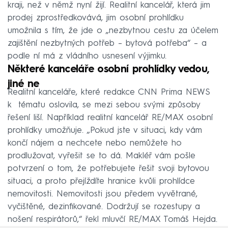
kraji, než v němž nyní žijí. Realitní kancelář, která jim
prodej zprostředkovává, jim osobní prohlídku
umožnila s tím, že jde o „nezbytnou cestu za účelem
zajištění nezbytných potřeb – bytová potřeba“ – a
podle ní má z vládního usnesení výjimku.
Některé kanceláře osobní prohlídky vedou,
jiné ne
Realitní kanceláře, které redakce CNN Prima NEWS
k tématu oslovila, se mezi sebou svými způsoby
řešení liší. Například realitní kancelář RE/MAX osobní
prohlídky umožňuje. „Pokud jste v situaci, kdy vám
končí nájem a nechcete nebo nemůžete ho
prodlužovat, vyřešit se to dá. Makléř vám pošle
potvrzení o tom, že potřebujete řešit svoji bytovou
situaci, a proto přejíždíte hranice kvůli prohlídce
nemovitosti. Nemovitosti jsou předem vyvětrané,
vyčištěné, dezinfikované. Dodržují se rozestupy a
nošení respirátorů,“ řekl mluvčí RE/MAX Tomáš Hejda.