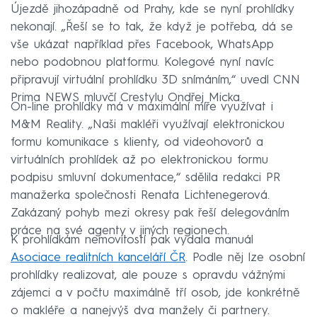
Újezdě jihozápadně od Prahy, kde se nyní prohlídky
nekonají. „Řeší se to tak, že když je potřeba, dá se
vše ukázat například přes Facebook, WhatsApp
nebo podobnou platformu. Kolegové nyní navíc
připravují virtuální prohlídku 3D snímáním,“ uvedl CNN
Prima NEWS mluvčí Crestylu Ondřej Micka.
On-line prohlídky má v maximální míře využívat i
M&M Reality. „Naši makléři využívají elektronickou
formu komunikace s klienty, od videohovorů a
virtuálních prohlídek až po elektronickou formu
podpisu smluvní dokumentace,“ sdělila redakci PR
manažerka společnosti Renata Lichtenegerová.
Zakázaný pohyb mezi okresy pak řeší delegováním
práce na své agenty v jiných regionech.
K prohlídkám nemovitostí pak vydala manuál
Asociace realitních kanceláří ČR
. Podle něj lze osobní
prohlídky realizovat, ale pouze s opravdu vážnými
zájemci a v počtu maximálně tří osob, jde konkrétně
o makléře a nanejvýš dva manžely či partnery.