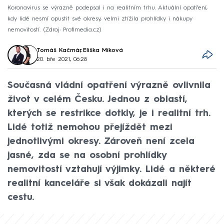
Koronavirus se výrazně podepsal i na realitním trhu. Aktuální opatření,
kdy lidé nesmí opustit své okresy, velmi ztížila prohlídky i nákupy
nemovitostí.
Zdroj: Profimedia.cz
Tomáš Kačmár
,
Eliška Míková
20. bře 2021, 06:28
Současná vládní opatření výrazně ovlivnila
život v celém Česku. Jednou z oblastí,
kterých se restrikce dotkly, je i realitní trh.
Lidé totiž nemohou přejíždět mezi
jednotlivými okresy. Zároveň není zcela
jasné, zda se na osobní prohlídky
nemovitostí vztahují výjimky. Lidé a některé
realitní kanceláře si však dokázali najít
cestu.