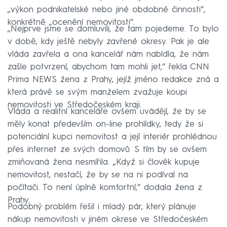
„výkon podnikatelské nebo jiné obdobné činnosti“,
konkrétně „ocenění nemovitosti“.
„Nejprve jsme se domluvili, že tam pojedeme. To bylo
v době, kdy ještě nebyly zavřené okresy. Pak je ale
vláda zavřela a ona kancelář nám nabídla, že nám
zašle potvrzení, abychom tam mohli jet,“ řekla CNN
Prima NEWS žena z Prahy, jejíž jméno redakce zná a
která právě se svým manželem zvažuje koupi
nemovitosti ve Středočeském kraji.
Vláda a realitní kanceláře ovšem uvádějí, že by se
měly konat především on-line prohlídky, tedy že si
potenciální kupci nemovitost a její interiér prohlédnou
přes internet ze svých domovů. S tím by se ovšem
zmiňovaná žena nesmířila. „Když si člověk kupuje
nemovitost, nestačí, že by se na ni podíval na
počítači. To není úplně komfortní,“ dodala žena z
Prahy.
Podobný problém řešil i mladý pár, který plánuje
nákup nemovitosti v jiném okrese ve Středočeském