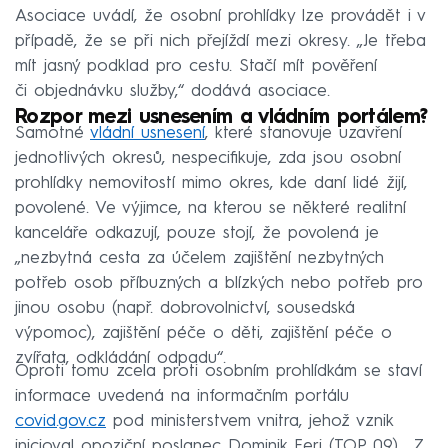
Asociace uvádí, že osobní prohlídky lze provádět i v
případě, že se při nich přejíždí mezi okresy. „Je třeba
mít jasný podklad pro cestu. Stačí mít pověření
či objednávku služby,“ dodává asociace.
Rozpor mezi usnesením a vládním portálem?
Samotné
vládní usnesení
, které stanovuje uzavření
jednotlivých okresů, nespecifikuje, zda jsou osobní
prohlídky nemovitostí mimo okres, kde daní lidé žijí,
povolené. Ve výjimce, na kterou se některé realitní
kanceláře odkazují, pouze stojí, že povolená je
„nezbytná cesta za účelem zajištění nezbytných
potřeb osob příbuzných a blízkých nebo potřeb pro
jinou osobu (např. dobrovolnictví, sousedská
výpomoc), zajištění péče o děti, zajištění péče o
zvířata, odkládání odpadu“.
Oproti tomu zcela proti osobním prohlídkám se staví
informace uvedená na informačním portálu
covid.gov.cz
pod ministerstvem vnitra, jehož vznik
inicioval opoziční poslanec Dominik Feri (TOP 09). „Z