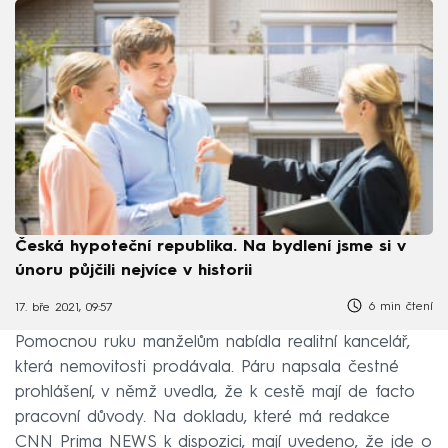
Česká hypoteční republika. Na bydlení jsme si v
únoru půjčili nejvíce v historii
6 min čtení
17. bře 2021, 09:57
Pomocnou ruku manželům nabídla realitní kancelář,
která nemovitosti prodávala. Páru napsala čestné
prohlášení, v němž uvedla, že k cestě mají de facto
pracovní důvody. Na dokladu, které má redakce
CNN Prima NEWS k dispozici, mají uvedeno, že jde o