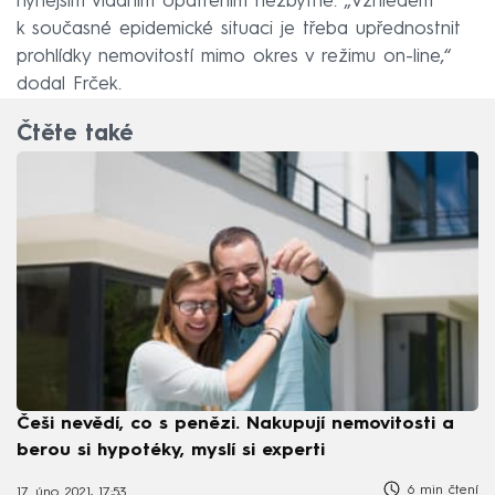
nynějším vládním opatřením nezbytné. „Vzhledem
k současné epidemické situaci je třeba upřednostnit
prohlídky nemovitostí mimo okres v režimu on-line,“
dodal Frček.
Čtěte také
Češi nevědí, co s penězi. Nakupují nemovitosti a
berou si hypotéky, myslí si experti
6 min čtení
17. úno 2021, 17:53