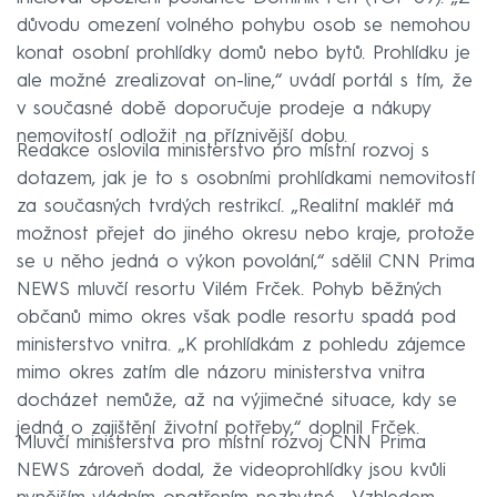
důvodu omezení volného pohybu osob se nemohou
konat osobní prohlídky domů nebo bytů. Prohlídku je
ale možné zrealizovat on-line,“ uvádí portál s tím, že
v současné době doporučuje prodeje a nákupy
nemovitostí odložit na příznivější dobu.
Redakce oslovila ministerstvo pro místní rozvoj s
dotazem, jak je to s osobními prohlídkami nemovitostí
za současných tvrdých restrikcí. „Realitní makléř má
možnost přejet do jiného okresu nebo kraje, protože
se u něho jedná o výkon povolání,“ sdělil CNN Prima
NEWS mluvčí resortu Vilém Frček. Pohyb běžných
občanů mimo okres však podle resortu spadá pod
ministerstvo vnitra. „K prohlídkám z pohledu zájemce
mimo okres zatím dle názoru ministerstva vnitra
docházet nemůže, až na výjimečné situace, kdy se
jedná o zajištění životní potřeby,“ doplnil Frček.
Mluvčí ministerstva pro místní rozvoj CNN Prima
NEWS zároveň dodal, že videoprohlídky jsou kvůli