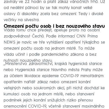
zavíraly ve 22 hodin a platil zákaz vánočních trhů. Už
od nedělní půlnoci by se tak mohly konat velké
oslavy či diskotéky zcela bez omezení. Tedy i divoké
večírky na silvestra.
Omezení počtu osob i bez nouzového stavu
Vláda tomu chce předejít, apeluje proto na osobní
zodpovědnost Čechů. Podle informací CNN Prima
NEWS je navíc ve hře vyhlášení opatření týkajícího se
omezení počtu osob na jednom místě. To může
vláda učinit i podle pandemického zákona a bez
nutnosti nouzového stavu.
„Ministerstvo zdravotnictví, krajská hygienická stanice
nebo Hygienická stanice hlavního města Prahy může
za účelem likvidace epidemie COVID-19 mimořádným
opatřením nařídit zákaz nebo omezení konání
veřejných nebo soukromých akcí, při nichž dochází ke
kumulaci osob na jednom místě, nebo stanovení
podmínek jejich konání snižujících riziko přenosu
onemocnění COVID-19, včetně stanovení maximálního