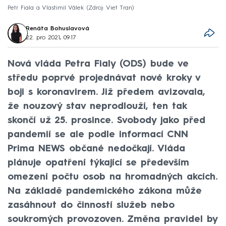
Petr Fiala a Vlastimil Válek
Zdroj: Viet Tran
Renáta Bohuslavová
22. pro 2021, 09:17
Nová vláda Petra Fialy (ODS) bude ve
středu poprvé projednávat nové kroky v
boji s koronavirem. Již předem avizovala,
že nouzový stav neprodlouží, ten tak
skončí už 25. prosince. Svobody jako před
pandemií se ale podle informací CNN
Prima NEWS občané nedočkají. Vláda
plánuje opatření týkající se především
omezení počtu osob na hromadných akcích.
Na základě pandemického zákona může
zasáhnout do činností služeb nebo
soukromých provozoven. Změna pravidel by