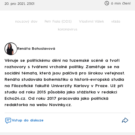
6 min čtení
20. pro 2021, 23:01
nouzový stav
Petr Fiala (ODS)
Vlastimil Válek
vláda
koronavirus
Renáta Bohuslavová
Věnuje se politickému dění na tuzemské scéně a tvoří
rozhovory s tvářemi vrcholné politiky. Zaměřuje se na
sociální témata, která jsou palčivá pro širokou veřejnost.
Renáta studovala bohemistiku a historii-evropská studia
na Filozofické fakultě Univerzity Karlovy v Praze. Už při
studiu od roku 2015 působila jako stážistka v redakci
Echo24.cz. Od roku 2017 pracovala jako politická
redaktorka na webu Novinky.cz.
Vstup do diskuze