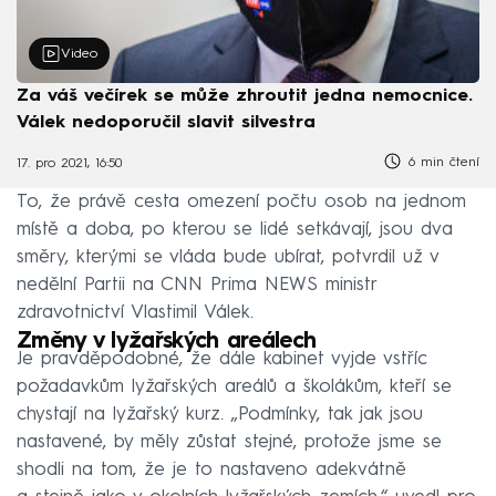
Video
Za váš večírek se může zhroutit jedna nemocnice.
Válek nedoporučil slavit silvestra
6 min čtení
17. pro 2021, 16:50
To, že právě cesta omezení počtu osob na jednom
místě a doba, po kterou se lidé setkávají, jsou dva
směry, kterými se vláda bude ubírat, potvrdil už v
nedělní Partii na CNN Prima NEWS ministr
zdravotnictví Vlastimil Válek.
Změny v lyžařských areálech
Je pravděpodobné, že dále kabinet vyjde vstříc
požadavkům lyžařských areálů a školákům, kteří se
chystají na lyžařský kurz. „Podmínky, tak jak jsou
nastavené, by měly zůstat stejné, protože jsme se
shodli na tom, že je to nastaveno adekvátně