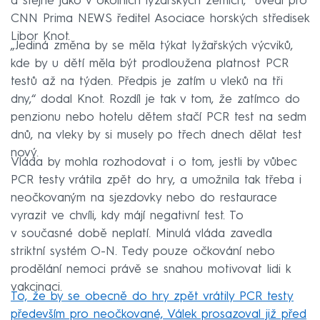
a stejně jako v okolních lyžařských zemích,“ uvedl pro
CNN Prima NEWS ředitel Asociace horských středisek
Libor Knot.
„Jediná změna by se měla týkat lyžařských výcviků,
kde by u dětí měla být prodloužena platnost PCR
testů až na týden. Předpis je zatím u vleků na tři
dny,“ dodal Knot. Rozdíl je tak v tom, že zatímco do
penzionu nebo hotelu dětem stačí PCR test na sedm
dnů, na vleky by si musely po třech dnech dělat test
nový.
Vláda by mohla rozhodovat i o tom, jestli by vůbec
PCR testy vrátila zpět do hry, a umožnila tak třeba i
neočkovaným na sjezdovky nebo do restaurace
vyrazit ve chvíli, kdy májí negativní test. To
v současné době neplatí. Minulá vláda zavedla
striktní systém O-N. Tedy pouze očkování nebo
prodělání nemoci právě se snahou motivovat lidi k
vakcinaci.
To, že by se obecně do hry zpět vrátily PCR testy
především pro neočkované, Válek prosazoval již před