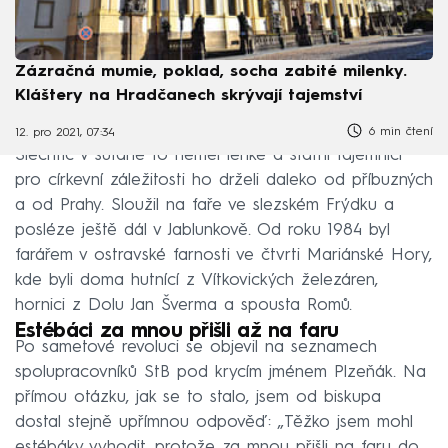
Zázračná mumie, poklad, socha zabité milenky.
Kláštery na Hradčanech skrývají tajemství
6 min čtení
12. pro 2021, 07:34
Šlechtic v sutaně to neměl lehké a státní tajemníci
pro církevní záležitosti ho drželi daleko od příbuzných
a od Prahy. Sloužil na faře ve slezském Frýdku a
posléze ještě dál v Jablunkově. Od roku 1984 byl
farářem v ostravské farnosti ve čtvrti Mariánské Hory,
kde byli doma hutnící z Vítkovických železáren,
hornici z Dolu Jan Šverma a spousta Romů.
Estébáci za mnou přišli až na faru
Po sametové revoluci se objevil na seznamech
spolupracovníků StB pod krycím jménem Plzeňák. Na
přímou otázku, jak se to stalo, jsem od biskupa
dostal stejně upřímnou odpověď: „Těžko jsem mohl
estébáky vyhodit, protože za mnou přišli na faru do