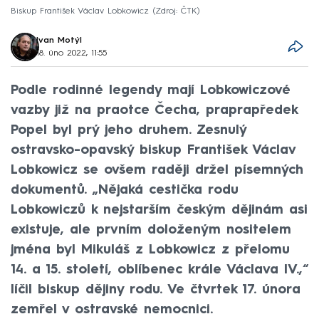
Biskup František Václav Lobkowicz
Zdroj: ČTK
Ivan Motýl
18. úno 2022, 11:55
Podle rodinné legendy mají Lobkowiczové
vazby již na praotce Čecha, praprapředek
Popel byl prý jeho druhem. Zesnulý
ostravsko-opavský biskup František Václav
Lobkowicz se ovšem raději držel písemných
dokumentů. „Nějaká cestička rodu
Lobkowiczů k nejstarším českým dějinám asi
existuje, ale prvním doloženým nositelem
jména byl Mikuláš z Lobkowicz z přelomu
14. a 15. století, oblíbenec krále Václava IV.,“
líčil biskup dějiny rodu. Ve čtvrtek 17. února
zemřel v ostravské nemocnici.