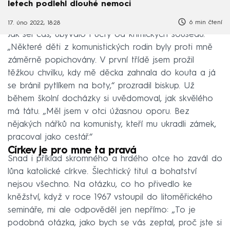
letech podlehl dlouhé nemoci
6 min čtení
17. úno 2022, 18:28
Jak šel čas, ubývalo i úcty od křimických sousedů.
„Některé děti z komunistických rodin byly proti mně
záměrně popichovány. V první třídě jsem prožil
těžkou chvilku, kdy mě děcka zahnala do kouta a já
se bránil pytlíkem na boty,“ prozradil biskup. Už
během školní docházky si uvědomoval, jak skvělého
má tátu. „Měl jsem v otci úžasnou oporu. Bez
nějakých nářků na komunisty, kteří mu ukradli zámek,
pracoval jako cestář.“
Církev je pro mne ta pravá
Snad i příklad skromného a hrdého otce ho zavál do
lůna katolické církve. Šlechtický titul a bohatství
nejsou všechno. Na otázku, co ho přivedlo ke
kněžství, když v roce 1967 vstoupil do litoměřického
semináře, mi ale odpověděl jen nepřímo: „To je
podobná otázka, jako bych se vás zeptal, proč jste si