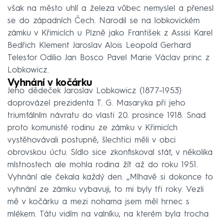
však na město uhlí a železa vůbec nemyslel a přenesl
se do západních Čech. Narodil se na lobkovickém
zámku v Křimicích u Plzně jako František z Assisi Karel
Bedřich Klement Jaroslav Alois Leopold Gerhard
Telesfor Odilio Jan Bosco Pavel Marie Václav princ z
Lobkowicz.
Vyhnání v kočárku
Jeho dědeček Jaroslav Lobkowicz (1877–1953)
doprovázel prezidenta T. G. Masaryka při jeho
triumfálním návratu do vlasti 20. prosince 1918. Snad
proto komunisté rodinu ze zámku v Křimicích
vystěhovávali postupně, šlechtici měli v obci
obrovskou úctu. Sídlo sice zkonfiskoval stát, v několika
místnostech ale mohla rodina žít až do roku 1951.
Vyhnání ale čekala každý den. „Mlhavě si dokonce to
vyhnání ze zámku vybavuji, to mi byly tři roky. Vezli
mě v kočárku a mezi nohama jsem měl hrnec s
mlékem. Tátu vidím na valníku, na kterém byla trocha