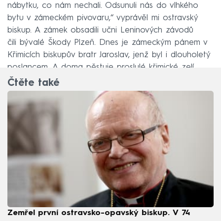
nábytku, co nám nechali. Odsunuli nás do vlhkého
bytu v zámeckém pivovaru,“ vyprávěl mi ostravský
biskup. A zámek obsadili učni Leninových závodů
čili bývalé Škody Plzeň. Dnes je zámeckým pánem v
Křimicích biskupův bratr Jaroslav, jenž byl i dlouholetý
poslancem. A doma pěstuje proslulé křimické zelí.
Čtěte také
Zemřel první ostravsko-opavský biskup. V 74