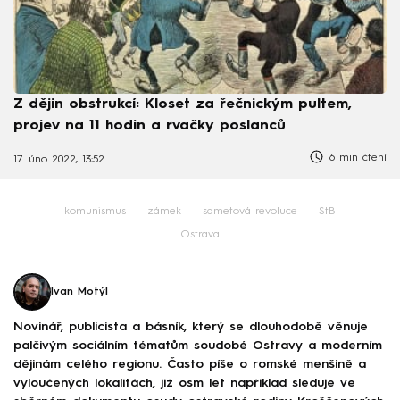
Z dějin obstrukcí: Kloset za řečnickým pultem,
projev na 11 hodin a rvačky poslanců
6 min čtení
17. úno 2022, 13:52
komunismus
zámek
sametová revoluce
StB
Ostrava
Ivan Motýl
Novinář, publicista a básník, který se dlouhodobě věnuje
palčivým sociálním tématům soudobé Ostravy a moderním
dějinám celého regionu. Často píše o romské menšině a
vyloučených lokalitách, již osm let například sleduje ve