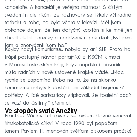
kanceláře. A kancelář je veřejná místnost. S čistým
svědomím ale říkám, že rozhovory se týkaly výhradně
fotbalu a toho, co bylo včera v televizi. Měl jsem
dokonce dojem, že ten dotyčný kapitán si ke mně jen
chodil dělat čárečky a nadřízeným pak říkal: „Byl jsem
tam a znervóznil jsem ho.“
Kdyby nebyl komunismus, nebyla by ani StB. Proto ho
trápil postupný návrat partajníků z KSČM k moci
v Moravskoslezském kraji, když například obsadili
místa radních v nově ustavené krajské vládě. „Moc
rychle se zapomíná třeba na to, že na sklonku
komunismu nebyly k dostání ani základní hygienické
potřeby. A lidé sarkasticky vtipkovali, že toaletní papír
se vozí do čistírny,“ přemítal.
Ve stopách svaté Anežky
František Václav Lobkowicz se ovšem hlavně věnoval
římskokatolické církvi. V roce 1990 byl papežem
Janem Pavlem II. jmenován světícím biskupem pražské