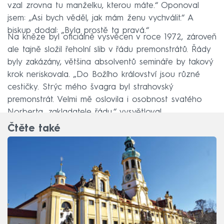
vzal zrovna tu manželku, kterou máte.“ Oponoval
jsem: „Asi bych věděl, jak mám ženu vychválit.“ A
biskup dodal: „Byla prostě ta pravá.“
Na kněze byl oficiálně vysvěcen v roce 1972, zároveň
ale tajně složil řeholní slib v řádu premonstrátů. Řády
byly zakázány, většina absolventů semináře by takový
krok neriskovala. „Do Božího království jsou různé
cestičky. Strýc mého švagra byl strahovský
premonstrát. Velmi mě oslovila i osobnost svatého
Norberta, zakladatele řádu,“ vysvětloval.
Čtěte také