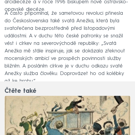
arcidiecéze a v roce 1996 biskupem nové ostravsko-
opavské diecéze.
A často připomínal, že sametovou revoluci přinesla
do Československa také svatá Anežka, která byla
svatořečena bezprostředně před listopadovými
událostmi. A v duchu této české patronky se snažil
vést i církev na severovýchodě republiky: „Svatá
Anežka mě stále inspiruje, jak se dokázala zřeknout
mocenských ambicí ve prospěch povinnosti služby
bližním. A posláním církve je v duchu odkazu svaté
Anežky služba člověku. Doprovázet ho od kolébky
až ke hrobu.“
Čtěte také