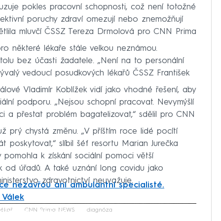
uzuje pokles pracovní schopnosti, což není totožné
bjektivní poruchy zdraví omezují nebo znemožňují
větlila mluvčí ČSSZ Tereza Drmolová pro CNN Prima
pro některé lékaře stále velkou neznámou.
stolu bez účasti žadatele. „Není na to personální
 bývalý vedoucí posudkových lékařů ČSSZ František
álové Vladimír Koblížek vidí jako vhodné řešení, aby
ciální podporu. „Nejsou schopní pracovat. Nevymýšlí
oci a přestat problém bagatelizovat,“ sdělil pro CNN
už prý chystá změnu. „V příštím roce lidé pocítí
tát poskytovat,“ slíbil šéf resortu Marian Jurečka
pomohla k získání sociální pomoci větší
ak od úřadů. A také uznání long covidu jako
nisterstvo zdravotnictví neuvažuje.
ce nezavřou ani ambulantní specialisté.
 Válek
iled to fetch
lékař
CNN Prima NEWS
diagnóza