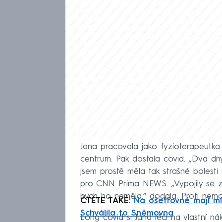
Jana pracovala jako fyzioterapeutka
centrum. Pak dostala covid. „Dva dny
jsem prostě měla tak strašné bolesti a
pro CNN Prima NEWS. „Vypojily se zád
bych ho neměla,“ dodala. Proti nemo
ČTĚTE TAKÉ:
Na ošetřovné mají mí
Schválila to Sněmovna
Long covid si Jana léčí na vlastní ná