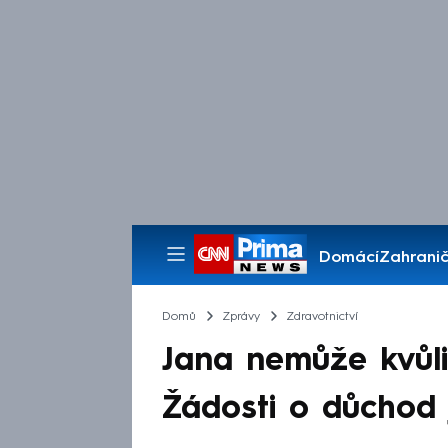
Domácí
Zahranič
Pořady
Domů
Zprávy
Zdravotnictví
Jana nemůže kvůli
Žádosti o důchod j