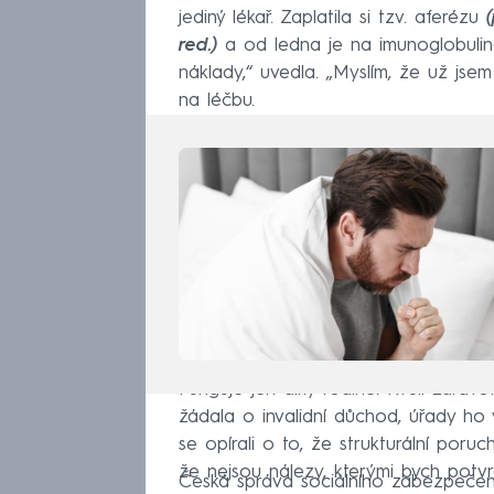
jediný lékař. Zaplatila si tzv. aferézu
red.)
a od ledna je na imunoglobulin
náklady,“ uvedla. „Myslím, že už jsem 
na léčbu.
Funguje jen díky rodině. Kvůli zdra
žádala o invalidní důchod, úřady ho 
se opírali o to, že strukturální poru
že nejsou nálezy, kterými bych potvrdi
Česká správa sociálního zabezpečen