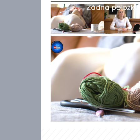
Žádná položka z
Monika Beránková
25. říj 2024, 22:52
Mnozí lidé se potýkají s dlou
obrátila život naruby, stát na
nemohou pracovat a neobejdou
Nevydělávají, přesto si však 
sociální pomoc od státu nedos
uznaná diagnóza. Posudkoví lé
neschopnost posuzují na zákl