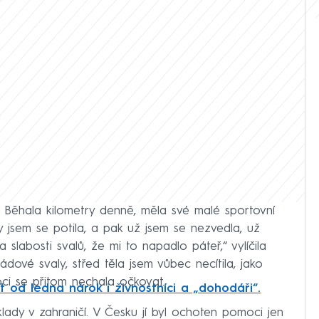
. Běhala kilometry denně, měla své malé sportovní
 jsem se potila, a pak už jsem se nezvedla, už
 slabosti svalů, že mi to napadlo páteř,“ vylíčila
ové svaly, střed těla jsem vůbec necítila, jako
ci se přitom nechala očkovat.
t od ledna nárok i živnostníci a „dohodáři“.
klady v zahraničí. V Česku jí byl ochoten pomoci jen