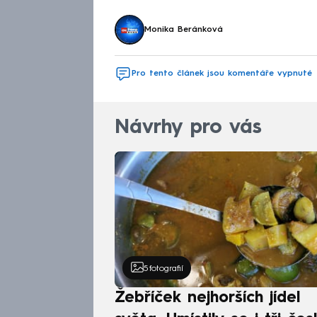
Monika Beránková
Pro tento článek jsou komentáře vypnuté
Návrhy pro vás
5
fotografií
Žebříček nejhorších jídel