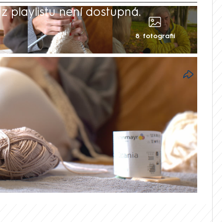
 playlistu není dostupná.
8 fotografií
hodobými následky covidu. Nemoc jim
 ně ale nepamatuje. Pacienti často
 se bez pomoci rodiny a blízkých.
musí platit minimální zálohy na odvody. Na
áhnou, long covid totiž v Česku není
kaři žadatele nevidí a zdravotní
adě doložených zpráv od lékařů.