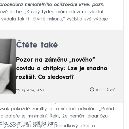
(procedura mimotělního očišťování krve, pozn.
ové léčbě. „Každý týden mám infuzi na vlastní
vydala tak tři čtvrtě milionu,“ vyčíslila své výdaje
Čtěte také
Pozor na záměnu „nového“
covidu a chřipky: Lze je snadno
rozlišit. Co sledovat?
6 min čtení
25. říj 2024, 14:50
votním problémům nemůže pracovat. Už dvakrát
však pokaždé zamítly, a to včetně odvolání. „Pořád
cha páteře je minimální. Řekli, že nemám diagnózu,
la, co mi je,“ sdělila Jana.
í (ČSSZ) zdůrazňuje, že posudkový lékař o