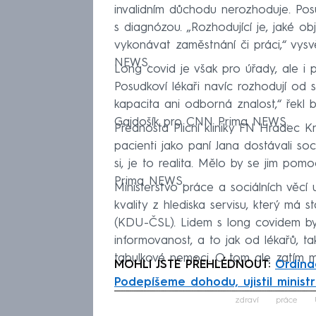
invalidním důchodu nerozhoduje. Pos
s diagnózou. „Rozhodující je, jaké o
vykonávat zaměstnání či práci,“ vys
NEWS.
Long covid je však pro úřady, ale i 
Posudkoví lékaři navíc rozhodují od 
kapacita ani odborná znalost,“ řekl
Gajdošík pro CNN Prima NEWS.
Přednosta Plicní kliniky FN Hradec Kr
pacienti jako paní Jana dostávali so
si, je to realita. Mělo by se jim pom
Prima NEWS.
Ministerstvo práce a sociálních věcí 
kvality z hlediska servisu, který má s
(KDU-ČSL). Lidem s long covidem by 
informovanost, a to jak od lékařů, t
tabulkové nemoci. O tom ale zatím mi
MOHLI JSTE PŘEHLÉDNOUT:
Ordina
Podepíšeme dohodu, ujistil ministr
Fa
zdraví
práce