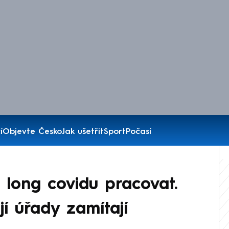
í
Objevte Česko
Jak ušetřit
Sport
Počasí
 long covidu pracovat.
í úřady zamítají