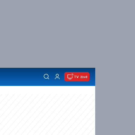
TV živě