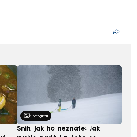
31
fotografií
Sníh, jak ho neznáte: Jak