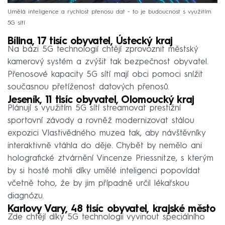
Umělá inteligence a rychlost přenosu dat - to je budoucnost s využitím
5G sítí
Bílina, 17 tisíc obyvatel, Ústecký kraj
Na bázi 5G technologií chtějí zprovoznit městský
kamerový systém a zvýšit tak bezpečnost obyvatel.
Přenosové kapacity 5G sítí mají obci pomoci snížit
současnou přetíženost datových přenosů.
Jeseník, 11 tisíc obyvatel, Olomoucký kraj
Plánují s využitím 5G sítí streamovat prestižní
sportovní závody a rovněž modernizovat stálou
expozici Vlastivědného muzea tak, aby návštěvníky
interaktivně vtáhla do děje. Chybět by nemělo ani
holografické ztvárnění Vincenze Priessnitze, s kterým
by si hosté mohli díky umělé inteligenci popovídat
včetně toho, že by jim případně určil lékařskou
diagnózu.
Karlovy Vary, 48 tisíc obyvatel, krajské město
Zde chtějí díky 5G technologii vyvinout speciálního