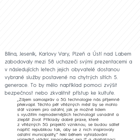
Bílina, Jeseník, Karlovy Vary, Plzeň a Ústí nad Labem
zabodovaly mezi 58 uchazeči svými prezentacemi a
v následujících letech jejich obyvatelé dostanou
vybrané služby postavené na chytrých sítích 5.
generace. To by mělo například pomoci zvýšit
bezpečnost nebo zkvalitnit přístup ke kultuře.
„Zájem samospráv o 5G technologie nás příjemně
překvapil. Těchto pět vítězných měst by se mohlo
stát vzorem pro ostatní, jak je možné lidem
s využitím nejmodernějších technologií usnadnit a
zlepšit život. Příklady dobré praxe, které
z vítězných 5G projektů vzniknou, se budou sdílet
napříč republikou tak, aby se z nich inspirovaly
ostatní municipality,“ řekl během vyhlašování
výsledků vládní zmocněnec pro IT a digitalizaci