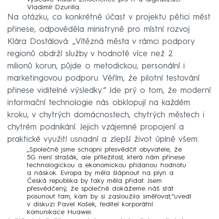
Vladimír Dzurilla.
Na otázku, co konkrétně účast v projektu pětici měst
přinese, odpověděla ministryně pro místní rozvoj
Klára Dostálová: „Vítězná města v rámci podpory
regionů obdrží služby v hodnotě více než 2
milionů korun, půjde o metodickou, personální i
marketingovou podporu. Věřím, že pilotní testování
přinese viditelné výsledky.“ Jde prý o tom, že moderní
informační technologie nás obklopují na každém
kroku, v chytrých domácnostech, chytrých městech i
chytrém podnikání. Jejich vzájemné propojení a
praktické využití usnadní a zlepší život úplně všem.
„Společně jsme schopni přesvědčit obyvatele, že
5G není strašák, ale příležitost, která nám přinese
technologickou a ekonomickou přidanou hodnotu
a náskok. Evropa by měla šlápnout na plyn a
Česká republika by taky měla přidat. Jsem
přesvědčený, že společně dokážeme náš stát
posunout tam, kam by si zasloužila směřovat,“uvedl
v diskuzi Pavel Košek, ředitel korporátní
komunikace Huawei.