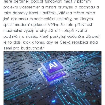
Ještě detailněji popsal fungování měst v pilotním
projektu vicepremiér a ministr průmyslu a obchodu a
také dopravy Karel Havlíček: „Vítězná města mimo
jiné dostanou experimentální kmitočty, na kterých
spustí moderní aplikace. Věřím, že tuto příležitost
maximálně využijí a díky 5G sítím zlepší kvalitu
podnikání a služeb, které poskytují občanům. Zároveň
je to další krok k tomu, aby se Česká republika stala
zemí pro budoucnost.“