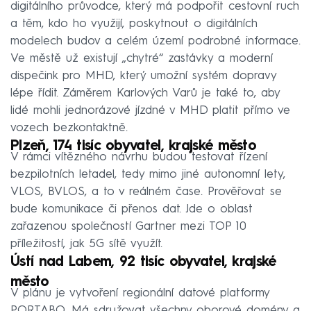
digitálního průvodce, který má podpořit cestovní ruch
a těm, kdo ho využijí, poskytnout o digitálních
modelech budov a celém území podrobné informace.
Ve městě už existují „chytré“ zastávky a moderní
dispečink pro MHD, který umožní systém dopravy
lépe řídit. Záměrem Karlových Varů je také to, aby
lidé mohli jednorázové jízdné v MHD platit přímo ve
vozech bezkontaktně.
Plzeň, 174 tisíc obyvatel, krajské město
V rámci vítězného návrhu budou testovat řízení
bezpilotních letadel, tedy mimo jiné autonomní lety,
VLOS, BVLOS, a to v reálném čase. Prověřovat se
bude komunikace či přenos dat. Jde o oblast
zařazenou společností Gartner mezi TOP 10
příležitostí, jak 5G sítě využít.
Ústí nad Labem, 92 tisíc obyvatel, krajské
město
V plánu je vytvoření regionální datové platformy
PORTABO. Má sdružovat všechny oborové domény a