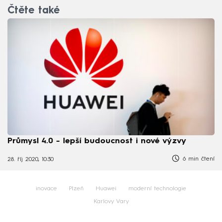
Čtěte také
Průmysl 4.0 - lepší budoucnost i nové výzvy
6 min čtení
28. říj 2020, 10:30
inovace
Plzeň
Huawei
moderní technologie
Karlovy Vary