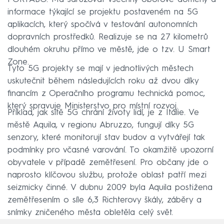
informace týkající se projektu postaveném na 5G
aplikacích, který spočívá v testování autonomních
dopravních prostředků. Realizuje se na 27 kilometrů
dlouhém okruhu přímo ve městě, jde o tzv. U Smart
Zone.
Tyto 5G projekty se mají v jednotlivých městech
uskutečnit během následujících roku až dvou díky
financím z Operačního programu technická pomoc,
který spravuje Ministerstvo pro místní rozvoj.
Příklad, jak sítě 5G chrání životy lidí, je z Itálie. Ve
městě Aquila, v regionu Abruzzo, fungují díky 5G
senzory, které monitorují stav budov a vytvářejí tak
podmínky pro včasné varování. To okamžitě upozorní
obyvatele v případě zemětřesení. Pro občany jde o
naprosto klíčovou službu, protože oblast patří mezi
seizmicky činné. V dubnu 2009 byla Aquila postižena
zemětřesením o síle 6,3 Richterovy škály, záběry a
snímky zničeného města obletěla celý svět.