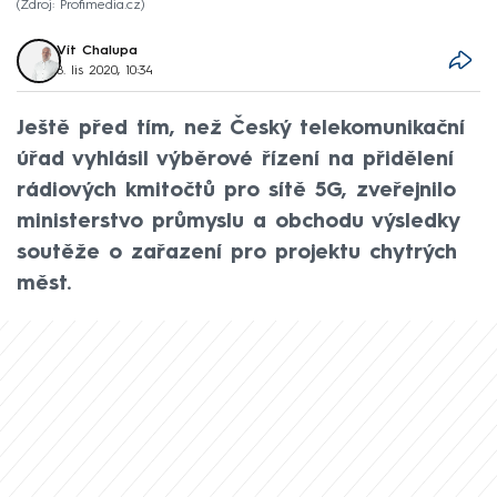
Zdroj: Profimedia.cz
Vít Chalupa
8. lis 2020, 10:34
Ještě před tím, než Český telekomunikační
úřad vyhlásil výběrové řízení na přidělení
rádiových kmitočtů pro sítě 5G, zveřejnilo
ministerstvo průmyslu a obchodu výsledky
soutěže o zařazení pro projektu chytrých
měst.