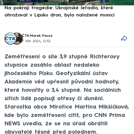
Na pokraji tragédie: Ukrajinské letadlo, které
P
ohrožoval v Lipsku dron, bylo naložené municí
e
ČTK
,
Marek Pausz
7. bře 2024, 12:52
Zemětřesení o síle 3,9 stupně Richterovy
stupnice zasáhlo oblast nedaleko
jihočeského Písku. Geofyzikální ústav
Akademie věd upřesnil původní hodnoty,
které hovořily o 3,4 stupně. Na sociálních
sítích lidé popisují otřesy či dunění.
Starostka obce Mirotice Martina Mikšíčková,
kde bylo zemětřesení cítit, pro CNN Prima
NEWS uvedla, že se na úřad obrátili
obyvatelé těsně před polednem.