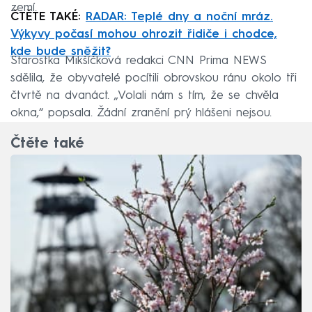
zemí.
ČTĚTE TAKÉ:
RADAR: Teplé dny a noční mráz.
Výkyvy počasí mohou ohrozit řidiče i chodce,
kde bude sněžit?
Starostka Mikšíčková redakci CNN Prima NEWS
sdělila, že obyvatelé pocítili obrovskou ránu okolo tři
čtvrtě na dvanáct. „Volali nám s tím, že se chvěla
okna,“ popsala. Žádní zranění prý hlášeni nejsou.
Čtěte také