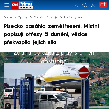
Domů
Zprávy
Domácí
Kraje
Jihočeský kraj
Písecko zasáhlo zemětřesení. Místní
popisují otřesy či dunění, vědce
překvapila jejich síla
Žádná položka z playlistu není
Výběr redakce
dostupná.