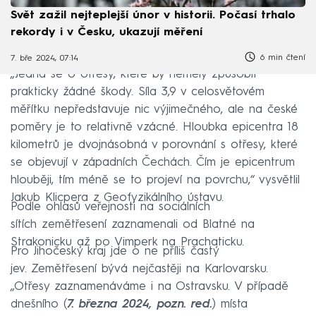
Svět zažil nejteplejší únor v historii. Počasí trhalo
rekordy i v Česku, ukazují měření
6 min čtení
7. bře 2024, 07:14
„Jedná se o otřesy, které by neměly způsobit
prakticky žádné škody. Síla 3,9 v celosvětovém
měřítku nepředstavuje nic výjimečného, ale na české
poměry je to relativně vzácné. Hloubka epicentra 18
kilometrů je dvojnásobná v porovnání s otřesy, které
se objevují v západních Čechách. Čím je epicentrum
hlouběji, tím méně se to projeví na povrchu,“ vysvětlil
Jakub Klicpera z Geofyzikálního ústavu.
Podle ohlasů veřejnosti na sociálních
sítích zemětřesení zaznamenali od Blatné na
Strakonicku až po Vimperk na Prachaticku.
Pro Jihočeský kraj jde o ne příliš častý
jev. Zemětřesení bývá nejčastěji na Karlovarsku.
„Otřesy zaznamenáváme i na Ostravsku. V případě
dnešního (
7. března 2024, pozn. red.
) místa