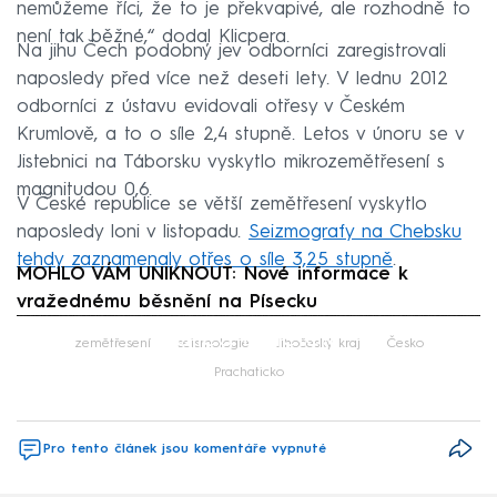
nemůžeme říci, že to je překvapivé, ale rozhodně to
není tak běžné,“ dodal Klicpera.
Na jihu Čech podobný jev odborníci zaregistrovali
naposledy před více než deseti lety. V lednu 2012
odborníci z ústavu evidovali otřesy v Českém
Krumlově, a to o síle 2,4 stupně. Letos v únoru se v
Jistebnici na Táborsku vyskytlo mikrozemětřesení s
magnitudou 0,6.
V České republice se větší zemětřesení vyskytlo
naposledy loni v listopadu.
Seizmografy na Chebsku
tehdy zaznamenaly otřes o síle 3,25 stupně
.
MOHLO VÁM UNIKNOUT: Nové informace k
vražednému běsnění na Písecku
Failed to fetch
zemětřesení
seismologie
Jihočeský kraj
Česko
Prachaticko
Pro tento článek jsou komentáře vypnuté