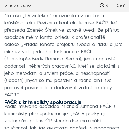
6 min čtení
18. lis 2020, 07:33
Na akci „Dezinfekce“ upozornila už na konci
loňského roku Revizní a kontrolní komise FAČR. Její
předseda Zdeněk Šimek ve zprávě uvedl, že přístup
asociace měl v tomto ohledu k profesionalitě
daleko. „Příklad tohoto projektu svědčí o tlaku a jisté
míře svévole jednoho funkcionáře FAČR
(2. místopředsedy Romana Berbra), jemu naprosté
oddanosti některých pracovníků, kteří se ztotožnili s
jeho metodami a stylem práce, a neschopnosti
(slabosti) jiných se mu postavit a řádně plnit své
pracovní povinnosti a dodržovat vnitřní předpisy
FAČR.“
FAČR s kriminalisty spolupracuje
Podle mluvčího asociace Michala Jurmana FAČR s
kriminalisty plně spolupracuje. „FAČR poskytuje
zástupcům policie ČR standardně maximální
součinnost tak, jak avizovala dopředu v podobných