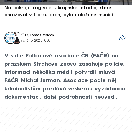
Na pokraji tragédie: Ukrajinské letadlo, které
P
ohrožoval v Lipsku dron, bylo naložené municí
e
ČTK
,
Tomáš Macák
17. úno 2021, 10:05
V sídle Fotbalové asociace ČR (FAČR) na
pražském Strahově znovu zasahuje policie.
Informaci několika médií potvrdil mluvčí
FAČR Michal Jurman. Asociace podle něj
kriminalistům předává veškerou vyžádanou
dokumentaci, další podrobnosti neuvedl.