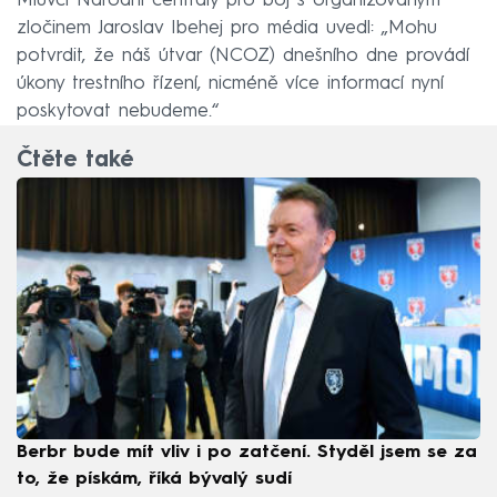
Mluvčí Národní centrály pro boj s organizovaným
zločinem Jaroslav Ibehej pro média uvedl: „Mohu
potvrdit, že náš útvar (NCOZ) dnešního dne provádí
úkony trestního řízení, nicméně více informací nyní
poskytovat nebudeme.“
Čtěte také
Berbr bude mít vliv i po zatčení. Styděl jsem se za
to, že pískám, říká bývalý sudí