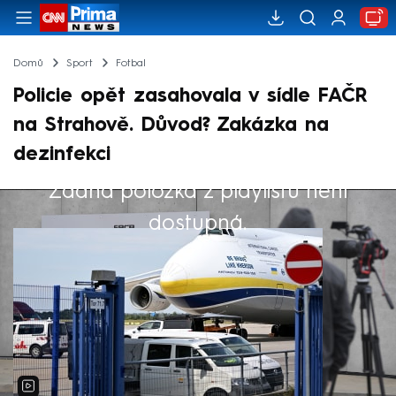
Domů
Sport
Fotbal
Policie opět zasahovala v sídle FAČR
na Strahově. Důvod? Zakázka na
dezinfekci
Žádná položka z playlistu není
Výběr redakce
dostupná.