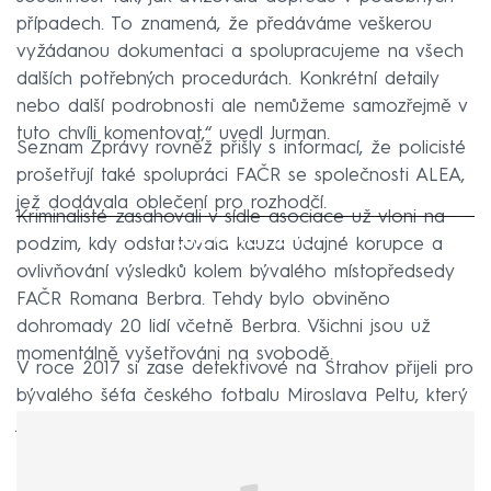
případech. To znamená, že předáváme veškerou
vyžádanou dokumentaci a spolupracujeme na všech
dalších potřebných procedurách. Konkrétní detaily
nebo další podrobnosti ale nemůžeme samozřejmě v
tuto chvíli komentovat,“ uvedl Jurman.
Seznam Zprávy rovněž přišly s informací, že policisté
prošetřují také spolupráci FAČR se společnosti ALEA,
jež dodávala oblečení pro rozhodčí.
Kriminalisté zasahovali v sídle asociace už vloni na
Failed to fetch
podzim, kdy odstartovala kauza údajné korupce a
ovlivňování výsledků kolem bývalého místopředsedy
FAČR Romana Berbra. Tehdy bylo obviněno
dohromady 20 lidí včetně Berbra. Všichni jsou už
momentálně vyšetřováni na svobodě.
V roce 2017 si zase detektivové na Strahov přijeli pro
bývalého šéfa českého fotbalu Miroslava Peltu, který
je obžalován kvůli podezření z manipulování dotací.