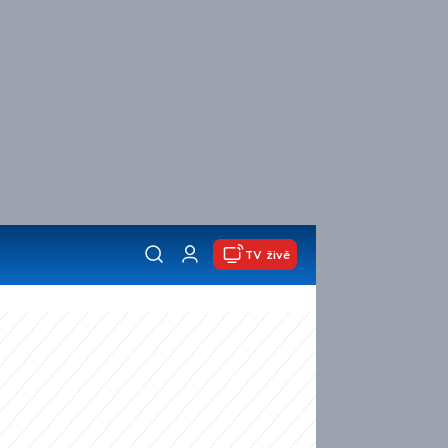
TV živě