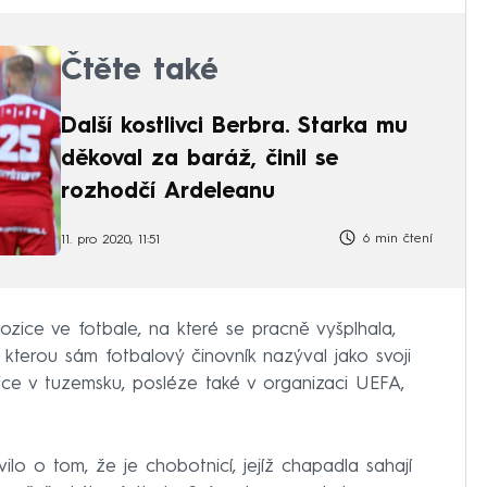
Čtěte také
Další kostlivci Berbra. Starka mu
děkoval za baráž, činil se
rozhodčí Ardeleanu
6 min čtení
11. pro 2020, 11:51
zice ve fotbale, na které se pracně vyšplhala,
terou sám fotbalový činovník nazýval jako svoji
zice v tuzemsku, posléze také v organizaci UEFA,
ilo o tom, že je chobotnicí, jejíž chapadla sahají