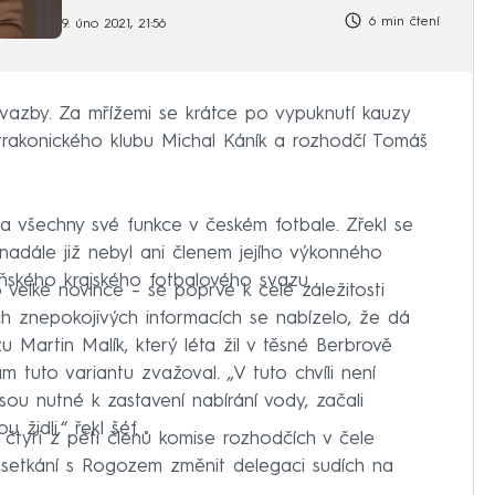
6 min čtení
9. úno 2021, 21:56
vazby. Za mřížemi se krátce po vypuknutí kauzy
 strakonického klubu Michal Káník a rozhodčí Tomáš
na všechny své funkce v českém fotbale. Zřekl se
nadále již nebyl ani členem jejího výkonného
eňského krajského fotbalového svazu.
velké novince – se poprvé k celé záležitosti
h znepokojivých informacích se nabízelo, že dá
zu Martin Malík, který léta žil v těsné Berbrově
sám tuto variantu zvažoval. „V tuto chvíli není
sou nutné k zastavení nabírání vody, začali
u židli,“ řekl šéf.
čtyři z pěti členů komise rozhodčích v čele
setkání s Rogozem změnit delegaci sudích na