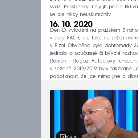
svaz. Prostředky měly jít podle fikti
se ale nikdy neuskutečnily.
16. 10. 2020
Den D, vylodění na pražském Strahov
v sídle FAČR, ale také na jiných mí
v Plzni. Obviněno bylo dohromady 20 
jednalo o současné či bývalé rozhod
Roman – Rogoz. Fotbalový funkcionář
v sezoně 2018/2019 byly takzvaně „c
podotknout, že jde mimo jiné o dlo
Video