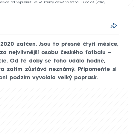
měsíce od vypuknutí velké kauzy českého fotbalu událo?
Zdroj:
u 2020 zatčen. Jsou to přesně čtyři měsíce,
a nejvlivnější osobu českého fotbalu –
cie. Od té doby se toho událo hodně,
ra zatím zůstává neznámý. Připomeňte si
oni podzim vyvolala velký poprask.