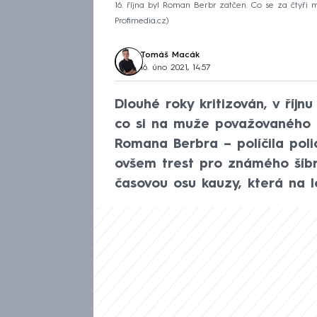
16. října byl Roman Berbr zatčen. Co se za čtyři 
Profimedia.cz
Tomáš Macák
16. úno 2021, 14:57
Dlouhé roky kritizován, v říjn
co si na muže považovaného z
Romana Berbra – políčila poli
ovšem trest pro známého šíb
časovou osu kauzy, která na l