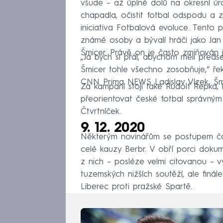
všude – až úplně dolů na okresní ú
chapadla, očistit fotbal odspodu a z
iniciativa Fotbalová evoluce. Tento pr
známé osoby a bývalí hráči jako Jan 
Šmicer. Právě on je často zmiňován
„Já bych si přál, abychom měli před
Šmicer tohle všechno zosobňuje,“ ře
CNN Prima NEWS Ladislav Vízek, Šm
Za kampaní stojí také Rudolf Řepka, 
přeorientovat české fotbal správným 
Čtvrtníček.
9. 12. 2020
Některým novinářům se postupem času
celé kauzy Berbr. V obří porci doku
z nich – posléze velmi citovanou – 
tuzemských nižších soutěží, ale finá
Liberec proti pražské Spartě.