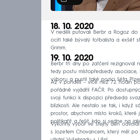
18. 10. 2020
V neděli putovali Berbr a Rogoz do 
ocitl také bývalý fotbalista a exšéf
Grimm.
19. 10. 2020
Berbr tři dny po zatčení rezignoval 
tedy postu místopředsedy asociace, 
výboru a pustil také pozici šéfa Plz
Až v pondělí – více než 72 hodin po 
pořádně vyjádřil FAČR. Po dostupnýc
svoji funkci k dispozici předseda sva
blízkosti. Ale nestalo se tak, i když 
prostor, abychom místo kroků, které j
politikařit a řešit, kdo si sedne na jako
Výkonný výbor ve stejný den odvolal 
s Jozefem Chovancem, který měl po 
utkání Vyšehradu s Líšní.