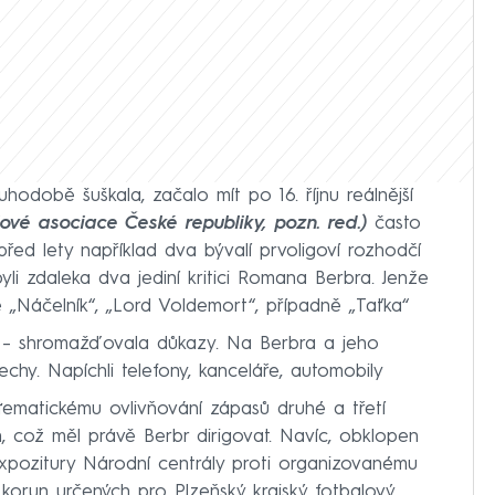
hodobě šuškala, začalo mít po 16. říjnu reálnější
lové asociace České republiky, pozn. red.)
často
před lety například dva bývalí prvoligoví rozhodčí
yli zdaleka dva jediní kritici Romana Berbra. Jenže
 „Náčelník“, „Lord Voldemort“, případně „Taťka“
y – shromažďovala důkazy. Na Berbra a jeho
echy. Napíchli telefony, kanceláře, automobily
.
ystematickému ovlivňování zápasů druhé a třetí
h, což měl právě Berbr dirigovat. Navíc, obklopen
 expozitury Národní centrály proti organizovanému
 korun určených pro Plzeňský krajský fotbalový