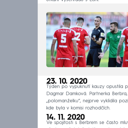
23. 10. 2020
Týden po vypuknutí kauzy opustila po
Dagmar Damková. Partnerka Berbra, k
„polomanželku“, nejprve vyklidila po
kde byla v komisi rozhodčích.
14. 11. 2020
Ve spojitosti s Berbrem se často mluv