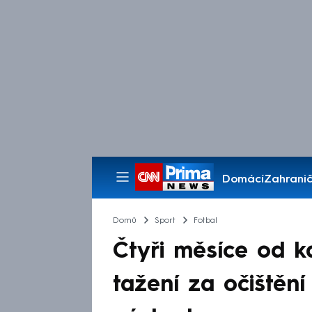
Domácí
Zahranič
Pořady
Domů
Sport
Fotbal
Čtyři měsíce od k
tažení za očištění