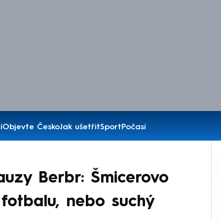
í
Objevte Česko
Jak ušetřit
Sport
Počasí
auzy Berbr: Šmicerovo
 fotbalu, nebo suchý