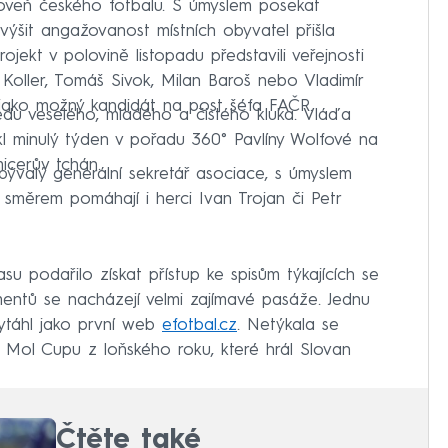
roveň českého fotbalu. S úmyslem posekat
výšit angažovanost místních obyvatel přišla
ojekt v polovině listopadu představili veřejnosti
Koller, Tomáš Sivok, Milan Baroš nebo Vladimír
 jako možný kandidát na post šéfa FAČR.
sedu veselého, mladého a čistého kluka. Vláďa
kl minulý týden v pořadu 360° Pavlíny Wolfové na
icerův tchán.
bývalý generální sekretář asociace, s úmyslem
směrem pomáhají i herci Ivan Trojan či Petr
 podařilo získat přístup ke spisům týkajících se
mentů se nacházejí velmi zajímavé pasáže. Jednu
vytáhl jako první web
efotbal.cz
. Netýkala se
le Mol Cupu z loňského roku, které hrál Slovan
Čtěte také