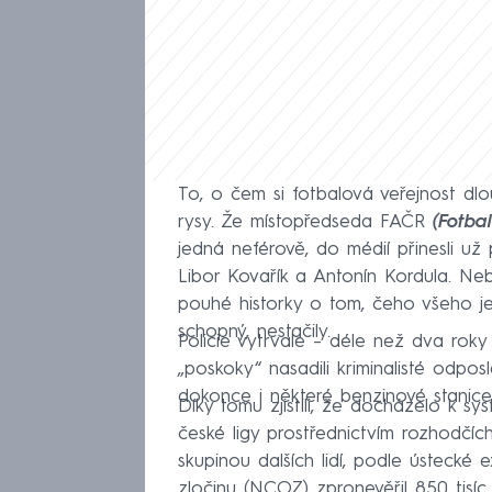
To, o čem si fotbalová veřejnost dlou
rysy. Že místopředseda FAČR
(Fotba
jedná neférově, do médií přinesli už 
Libor Kovařík a Antonín Kordula. Neb
pouhé historky o tom, čeho všeho je
schopný, nestačily.
Policie vytrvale – déle než dva rok
„poskoky“ nasadili kriminalisté odposl
dokonce i některé benzinové stanice
Díky tomu zjistili, že docházelo k s
české ligy prostřednictvím rozhodčíc
skupinou dalších lidí, podle ústecké
zločinu (NCOZ) zpronevěřil 850 tisíc