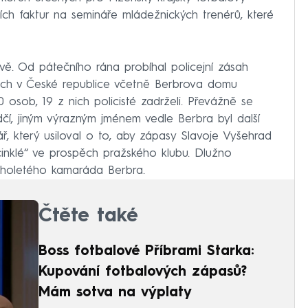
vních faktur na semináře mládežnických trenérů, které
ě. Od pátečního rána probíhal policejní zásah
stech v České republice včetně Berbrova domu
osob, 19 z nich policisté zadrželi. Převážně se
čí, jiným výrazným jménem vedle Berbra byl další
, který usiloval o to, aby zápasy Slavoje Vyšehrad
inklé“ ve prospěch pražského klubu. Dlužno
uholetého kamaráda Berbra.
Čtěte také
Boss fotbalové Příbrami Starka:
Kupování fotbalových zápasů?
Mám sotva na výplaty