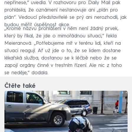
nepřinese,“ uvedla. V rozhovoru pro Daily Mail pak
prohlásila, že oznámení nestanovuje ani „plán pro
plán“. Vedoucí představitelé se prý ani nerozhodli, jak
budou měřit úspěšnost akce.
„Kromě názvu prohlášení v něm není žádný prvek,
který by říkal, že jde o mimořádnou situaci,“ řekla
Meieranová. „Potřebujeme mít v terénu lidi, kteří na
situaci reagují. Ať už jde o to, že se lidem dostane
lékařská služba, dostanou se k léčbě nebo že se
zapojí orgány činné v trestním řízení. Ale nic z toho
se neděje,“ dodala.
Čtěte také