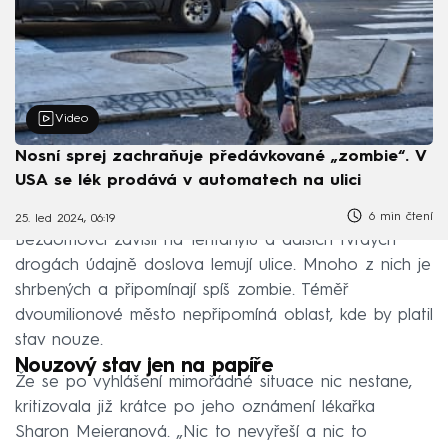
Video
Nosní sprej zachraňuje předávkované „zombie“. V
USA se lék prodává v automatech na ulici
6 min čtení
25. led 2024, 06:19
Bezdomovci závislí na fentanylu a dalších tvrdých
drogách údajně doslova lemují ulice. Mnoho z nich je
shrbených a připomínají spíš zombie. Téměř
dvoumilionové město nepřipomíná oblast, kde by platil
stav nouze.
Nouzový stav jen na papíře
Že se po vyhlášení mimořádné situace nic nestane,
kritizovala již krátce po jeho oznámení lékařka
Sharon Meieranová. „Nic to nevyřeší a nic to