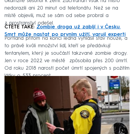
okamžitě sesunul k zemi. Záchranáři však na místo
nedorazili ani 20 minut od telefonátu. Než se na
místě objevili, muž se sám od sebe probral a
z prostranství odešel.
ČTĚTE TAKÉ:
Zombie droga už zabíjí i v Česku.
Smrt může nastat po prvním užití, varují experti
Portland přitom na konci ledna vyhlásil stav nouze, a
to právě kvůli množství lidí, kteří se předávkují
fentanylem, který je součástí takzvané zombie drogy.
Jen v roce 2022 ve městě způsobila přes 200 úmrtí.
Od roku 2018 narostl počet úmrtí spojených s požitím
látky o 533 procent.