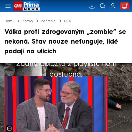
Domů
Zprávy
Zahraničí
USA
Válka proti zdrogovaným „zombie“ se
nekoná. Stav nouze nefunguje, lidé
padají na ulicích
Žádná položka z playlistu není
Výběr redakce
dostupná.