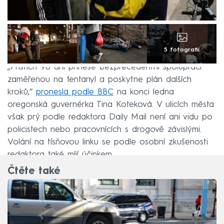
5 fotografií
„Příštích 90 dní přinese bezprecedentní spolupráci
zaměřenou na fentanyl a poskytne plán dalších
kroků,“
pronesla podle BBC
na konci ledna
oregonská guvernérka Tina Koteková. V ulicích města
však prý podle redaktora Daily Mail není ani vidu po
policistech nebo pracovnících s drogově závislými.
Volání na tísňovou linku se podle osobní zkušenosti
redaktora také míjí účinkem.
Čtěte také