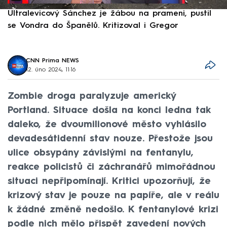
Ultralevicový Sánchez je žábou na prameni, pustil
P
se Vondra do Španělů. Kritizoval i Gregor
F
CNN Prima NEWS
12. úno 2024, 11:16
Zombie droga paralyzuje americký
Portland. Situace došla na konci ledna tak
daleko, že dvoumilionové město vyhlásilo
devadesátidenní stav nouze. Přestože jsou
ulice obsypány závislými na fentanylu,
reakce policistů či záchranářů mimořádnou
situaci nepřipomínají. Kritici upozorňují, že
krizový stav je pouze na papíře, ale v reálu
k žádné změně nedošlo. K fentanylové krizi
podle nich mělo přispět zavedení nových