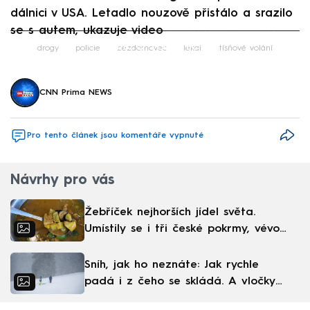
dálnici v USA. Letadlo nouzově přistálo a srazilo
se s autem, ukazuje video
Failed to fetch
drogy
policie
bezdomovec
lékař
tísňové volání
CNN Prima NEWS
Pro tento článek jsou komentáře vypnuté
Návrhy pro vás
Žebříček nejhorších jídel světa.
Umístily se i tři české pokrmy, vévodí
skandinávská kuchyně
Sníh, jak ho neznáte: Jak rychle
padá i z čeho se skládá. A vločky
nejsou bílé