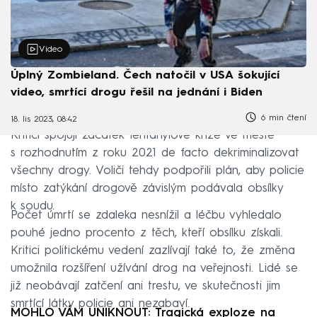
Video
Úplný Zombieland. Čech natočil v USA šokující
video, smrtící drogu řešil na jednání i Biden
6 min čtení
18. lis 2023, 08:42
Kritici spojují začátek fentanylové krize ve městě
s rozhodnutím z roku 2021 de facto dekriminalizovat
všechny drogy. Voliči tehdy podpořili plán, aby policie
místo zatýkání drogově závislým podávala obsílky
k soudu.
Počet úmrtí se zdaleka nesnížil a léčbu vyhledalo
pouhé jedno procento z těch, kteří obsílku získali.
Kritici politickému vedení zazlívají také to, že změna
umožnila rozšíření užívání drog na veřejnosti. Lidé se
již neobávají zatčení ani trestu, ve skutečnosti jim
smrtící látky policie ani nezabaví.
MOHLO VÁM UNIKNOUT: Tragická exploze na