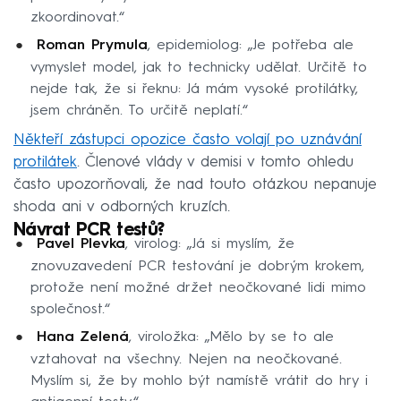
zkoordinovat.“
Roman Prymula
, epidemiolog: „Je potřeba ale
vymyslet model, jak to technicky udělat. Určitě to
nejde tak, že si řeknu: Já mám vysoké protilátky,
jsem chráněn. To určitě neplatí.“
Někteří zástupci opozice často volají po uznávání
protilátek
. Členové vlády v demisi v tomto ohledu
často upozorňovali, že nad touto otázkou nepanuje
shoda ani v odborných kruzích.
Návrat PCR testů?
Pavel Plevka
, virolog: „Já si myslím, že
znovuzavedení PCR testování je dobrým krokem,
protože není možné držet neočkované lidi mimo
společnost.“
Hana Zelená
, viroložka: „Mělo by se to ale
vztahovat na všechny. Nejen na neočkované.
Myslím si, že by mohlo být namístě vrátit do hry i