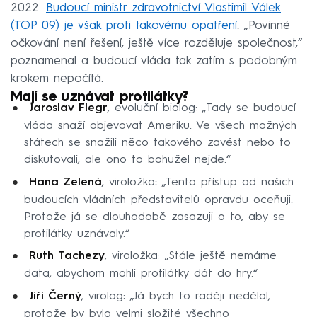
2022.
Budoucí ministr zdravotnictví Vlastimil Válek
(TOP 09) je však proti takovému opatření
. „Povinné
očkování není řešení, ještě více rozděluje společnost,“
poznamenal a budoucí vláda tak zatím s podobným
krokem nepočítá.
Mají se uznávat protilátky?
Jaroslav Flegr
, evoluční biolog: „Tady se budoucí
vláda snaží objevovat Ameriku. Ve všech možných
státech se snažili něco takového zavést nebo to
diskutovali, ale ono to bohužel nejde.“
Hana Zelená
, viroložka: „Tento přístup od našich
budoucích vládních představitelů opravdu oceňuji.
Protože já se dlouhodobě zasazuji o to, aby se
protilátky uznávaly.“
Ruth Tachezy
, viroložka: „Stále ještě nemáme
data, abychom mohli protilátky dát do hry.“
Jiří Černý
, virolog: „Já bych to raději nedělal,
protože by bylo velmi složité všechno