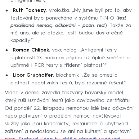
antigenní testy.“
Ruth Tachezy
, viroložka: „My jsme byli pro to, aby
testování bylo ponecháno v systému T-N-O (
test,
prodělaná nemoc, očkování – pozn. red.
). Takže za
mě ano, ale je otázka, jestli budou dostatečné
kapacity.“
Roman Chlíbek
, vakcinolog: „Antigenní testy
s platností 24 hodin mi přijdou už úplně směšné a
upřímně i PCR testy s třídenní platností.“
Libor Grubhoffer
, biochemik: „Že se omezila
platnost negativních testů, bylo rozumné řešení.“
Vláda v demisi zavedla takzvaný bavorský model,
který ruší uznávání testů jako covidového certifikátu.
Od pondělí 22. listopadu nemohou lidé bez očkování
nebo potvrzení o prodělání nemoci navštěvovat
služby jako jsou kadeřnictví, restaurace či ubytovací
zařízení a nedostanou se ani na kulturní a sportovní