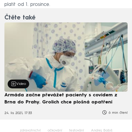
platit od 1. prosince.
Čtěte také
Video
Armáda začne převážet pacienty s covidem z
Brna do Prahy. Grolich chce plošná opatření
6 min čtení
24. lis 2021, 17:33
zdravotnictví
očkování
testování
Andrej Babiš