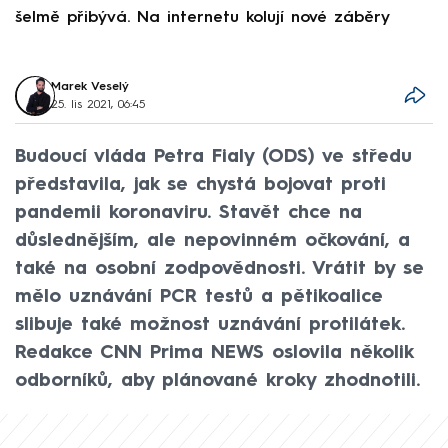
šelmě přibývá. Na internetu kolují nové záběry
d
Marek Veselý
25. lis 2021, 06:45
Budoucí vláda Petra Fialy (ODS) ve středu
představila, jak se chystá bojovat proti
pandemii koronaviru. Stavět chce na
důslednějším, ale nepovinném očkování, a
také na osobní zodpovědnosti. Vrátit by se
mělo uznávání PCR testů a pětikoalice
slibuje také možnost uznávání protilátek.
Redakce CNN Prima NEWS oslovila několik
odborníků, aby plánované kroky zhodnotili.