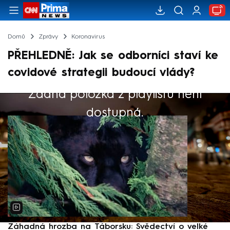
Domů
Zprávy
Koronavirus
PŘEHLEDNĚ: Jak se odborníci staví ke
covidové strategii budoucí vlády?
Žádná položka z playlistu není
Výběr redakce
dostupná.
Záhadná hrozba na Táborsku: Svědectví o velké
S