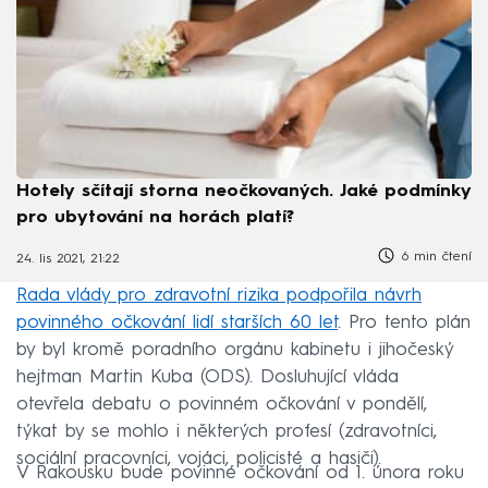
Hotely sčítají storna neočkovaných. Jaké podmínky
pro ubytování na horách platí?
6 min čtení
24. lis 2021, 21:22
Rada vlády pro zdravotní rizika podpořila návrh
povinného očkování lidí starších 60 let
. Pro tento plán
by byl kromě poradního orgánu kabinetu i jihočeský
hejtman Martin Kuba (ODS). Dosluhující vláda
otevřela debatu o povinném očkování v pondělí,
týkat by se mohlo i některých profesí (zdravotníci,
sociální pracovníci, vojáci, policisté a hasiči).
V Rakousku bude povinné očkování od 1. února roku