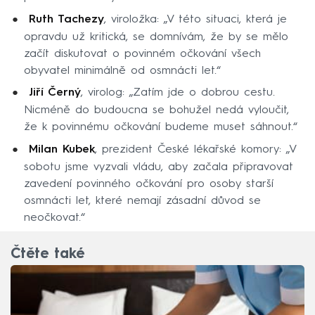
Ruth Tachezy
, viroložka: „V této situaci, která je
opravdu už kritická, se domnívám, že by se mělo
začít diskutovat o povinném očkování všech
obyvatel minimálně od osmnácti let.“
Jiří Černý
, virolog: „Zatím jde o dobrou cestu.
Nicméně do budoucna se bohužel nedá vyloučit,
že k povinnému očkování budeme muset sáhnout.“
Milan Kubek
, prezident České lékařské komory: „V
sobotu jsme vyzvali vládu, aby začala připravovat
zavedení povinného očkování pro osoby starší
osmnácti let, které nemají zásadní důvod se
neočkovat.“
Čtěte také