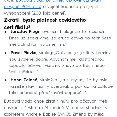
akce.
Budoucí vláda by chtěla obnovit uznávání
alespoň PCR testů
a zajistit kapacitu pro jejich
vyhodnocení (200 tisíc denně).
Zkrátili byste platnost covidového
certifikátu?
Jaroslav Flegr
, evoluční biolog: „Je to racionální.
Dnes už zcela víme, že druhá dávka po těch šesti
měsících chrání výrazně míň.“
Pavel Plevka
, virolog: „Otázkou je, jestli ty termíny
jsou zvolené dobře. Abychom měli dostatečnou
kapacitu očkovat všechny znovu po třech nebo
šesti měsících.“
Hana Zelená
, viroložka: „Já si myslím, že by bylo
namístě stav imunity ověřovat, a pak až na základě
toho případně přeočkování doporučit.“
Budoucí vláda chce zkrátit lhůtu pro očkování třetí
dávkou z šesti na pět měsíců. V tom se shodne i s
kabinetem Andreje Babiše (ANO). Změna by měla