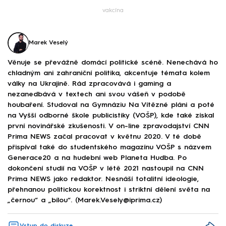
vakcína
Marek Veselý
Věnuje se převážně domácí politické scéně. Nenechává ho
chladným ani zahraniční politika, akcentuje témata kolem
války na Ukrajině. Rád zpracovává i gaming a
nezanedbává v textech ani svou vášeň v podobě
houbaření. Studoval na Gymnáziu Na Vítězné pláni a poté
na Vyšší odborné škole publicistiky (VOŠP), kde také získal
první novinářské zkušenosti. V on-line zpravodajství CNN
Prima NEWS začal pracovat v květnu 2020. V té době
přispíval také do studentského magazínu VOŠP s názvem
Generace20 a na hudební web Planeta Hudba. Po
dokončení studií na VOŠP v létě 2021 nastoupil na CNN
Prima NEWS jako redaktor. Nesnáší totalitní ideologie,
přehnanou politickou korektnost i striktní dělení světa na
„černou“ a „bílou“. (Marek.Vesely@iprima.cz)