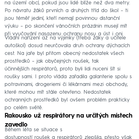
na území obcí, pokud jsou lidé blíže než dva metry.
Po návratu žáků prvních a druhých tříd do škol – ti
jsou téměř jediní, kteří nemají povinnou distanční
výuku – po skončení vánočních prázdnin musejí mít
při vyučování nasazenu ochranu nosu a úst i oni.
Vládní nařízení až na výjimky (třeba žáky a učitele
autoškol) dosud neurčovala druh ochrany dýchacích
cest. Na jaře byl přitom obecný nedostatek všech
prostředků – jak obyčejných roušek, tak
účinnějších respirátorů, proto byli lidi nuceni šít si
roušky sami. I proto vláda zařadila galanterie spolu s
potravinami, drogeriemi či lékárnami mezi obchody,
které mohou mít stále otevřeno. Nedostatek
ochranných prostředků byl ovšem problém prakticky
po celém světě.
Rakousko už respirátory na určitých místech
zavedlo
Během léta se situace s
dostupností roušek a respirátorů zlepšila, přesto však