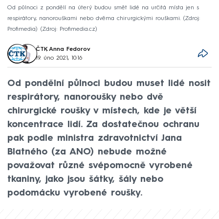
Od půlnoci z pondělí na úterý budou smět lidé na určitá místa jen s
respirátory, nanorouškami nebo dvěma chirurgickými rouškami. (Zdroj:
Profimedia)
Zdroj: Profimedia.cz
ČTK
,
Anna Fedorov
19. úno 2021, 10:16
Od pondělní půlnoci budou muset lidé nosit
respirátory, nanoroušky nebo dvě
chirurgické roušky v místech, kde je větší
koncentrace lidí. Za dostatečnou ochranu
pak podle ministra zdravotnictví Jana
Blatného (za ANO) nebude možné
považovat různé svépomocně vyrobené
tkaniny, jako jsou šátky, šály nebo
podomácku vyrobené roušky.