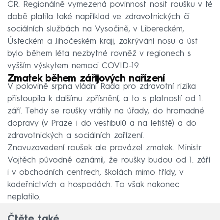
ČR. Regionálně vymezená povinnost nosit roušku v té
době platila také například ve zdravotnických či
sociálních službách na Vysočině, v Libereckém,
Ústeckém a Jihočeském kraji, zakrývání nosu a úst
bylo během léta nezbytné rovněž v regionech s
vyšším výskytem nemoci COVID-19.
Zmatek během zářijových nařízení
V polovině srpna vládní Rada pro zdravotní rizika
přistoupila k dalšímu zpřísnění, a to s platností od 1.
září. Tehdy se roušky vrátily na úřady, do hromadné
dopravy (v Praze i do vestibulů a na letiště) a do
zdravotnických a sociálních zařízení.
Znovuzavedení roušek ale provázel zmatek. Ministr
Vojtěch původně oznámil, že roušky budou od 1. září
i v obchodních centrech, školách mimo třídy, v
kadeřnictvích a hospodách. To však nakonec
neplatilo.
Čtěte také