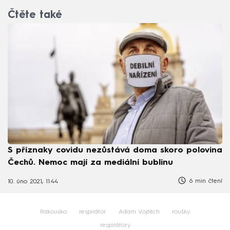
Čtěte také
S příznaky covidu nezůstává doma skoro polovina
Čechů. Nemoc mají za mediální bublinu
6 min čtení
10. úno 2021, 11:44
Rakousko
respirátor
Adam Vojtěch
roušky
respirátory