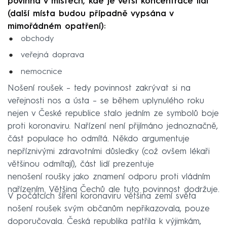
povinná v místech, kde je větší koncentrace lidí
(další místa budou případně vypsána v
mimořádném opatření):
obchody
veřejná doprava
nemocnice
Nošení roušek – tedy povinnost zakrývat si na
veřejnosti nos a ústa – se během uplynulého roku
nejen v České republice stalo jedním ze symbolů boje
proti koronaviru. Nařízení není přijímáno jednoznačně,
část populace ho odmítá. Někdo argumentuje
nepříznivými zdravotními důsledky (což ovšem lékaři
většinou odmítají), část lidí prezentuje
nenošení roušky jako znamení odporu proti vládním
nařízením. Většina Čechů ale tuto povinnost dodržuje.
V počátcích šíření koronaviru většina zemí světa
nošení roušek svým občanům nepřikazovala, pouze
doporučovala. Česká republika patřila k výjimkám,