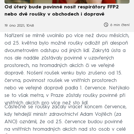
Od úterý bude povinné nosit respirátory FFP2
nebo dvě roušky v obchodech i dopravě
6 min čtení
19. úno 2021, 10:48
Nařízení se mírně uvolnilo po více než dvou měsících,
od 25. května bylo možné roušky odložit při alespoň
dvoumetrovém odstupu od jiných lidí. Zakrytá ústa a
nos ale nadále zůstávaly povinné v uzavřených
prostorech, na hromadných akcích či ve veřejné
dopravě. Nošení roušek venku bylo zrušeno od 15.
června, povinnost roušek ve vnitřních prostorech
nebo ve veřejné dopravě padla 1. července. Netýkalo
se to však metra, v Praze zůstaly roušky povinné při
vnitřních akcích pro více než sto lidí.
Částečně se roušky začaly vracet koncem července,
kdy tehdejší ministr zdravotnictví Adam Vojtěch (za
ANO) oznámil, že od 25. července budou povinné
na vnitřních hromadných akcích nad sto osob v celé