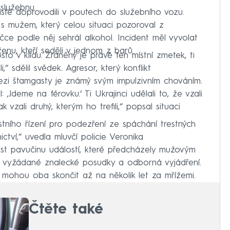
 služebnu.
té doprovodili v poutech do služebního vozu.
mužem, který celou situaci pozoroval z
yčce podle něj sehrál alkohol. Incident měl vyvolat
enu, kteří seděli v jednom z barů.
sto v klidu. Zraněný je právě ten místní zmetek, ti
i,“ sdělil svědek. Agresor, který konflikt
ezi štamgasty je známý svým impulzivním chováním.
l: ‚Jdeme na férovku.‘ Ti Ukrajinci udělali to, že vzali
 vzali druhý, kterým ho trefili,“ popsal situaci
restního řízení pro podezření ze spáchání trestných
ictví,“ uvedla mluvčí policie Veronika
ést pavučinu událostí, které předcházely mužovým
i vyžádané znalecké posudky a odborná vyjádření.
mohou oba skončit až na několik let za mřížemi.
Čtěte také