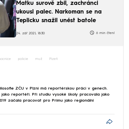
Matku surově zbil, zachránci
ukousl palec. Narkoman se na
Teplicku snažil unést batole
6 min čtení
24. zář 2021, 18:30
ocnice
policie
muž
Plzeň
losofie ZČU v Plzni má reportérskou práci v genech.
li jako reportéři. Při studiu vysoké školy pracovala jako
019 začala pracovat pro Primu jako regionální