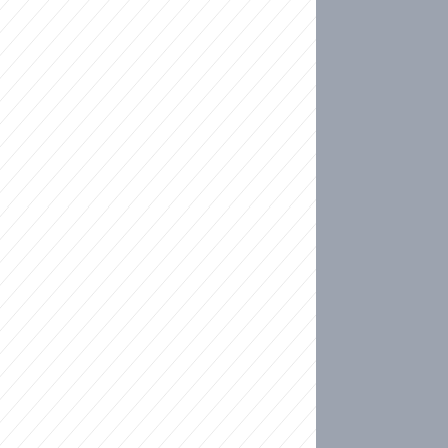
ideo
kat migranty do Česka? Sami by odešli, tvrdí exp
ické sebevraždě