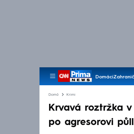
Domácí
Zahranič
Pořady
Domů
Krimi
Krvavá roztržka v P
po agresorovi půll