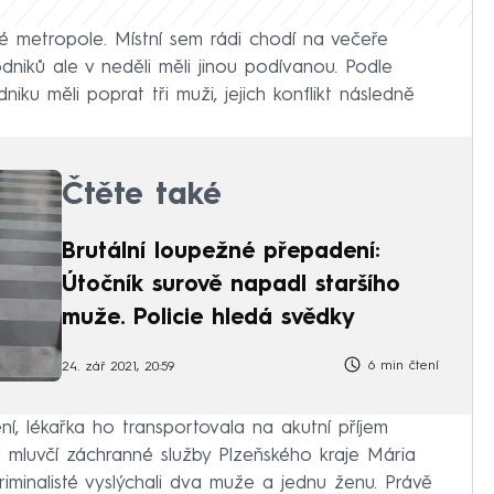
é metropole. Místní sem rádi chodí na večeře
dniků ale v neděli měli jinou podívanou. Podle
u měli poprat tři muži, jejich konflikt následně
Čtěte také
Brutální loupežné přepadení:
Útočník surově napadl staršího
muže. Policie hledá svědky
6 min čtení
24. zář 2021, 20:59
í, lékařka ho transportovala na akutní příjem
a mluvčí záchranné služby Plzeňského kraje Mária
iminalisté vyslýchali dva muže a jednu ženu. Právě