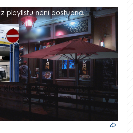
 playlistu není dostupná.
V
é letadlo, které ohrožoval v Lipsku dron,
Přilá
polit