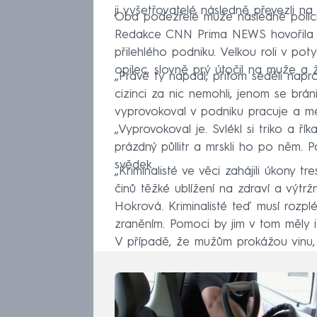
ji vyšetřovatelé následně převezli na
Oba podezřelé muže následně policis
Redakce CNN Prima NEWS hovořila s 
přilehlého podniku. Velkou roli v pot
opilec, slovně prý útočil na muže a ž
„Právě ty napadl, přitom seděli napro
cizinci za nic nemohli, jenom se bránil
vyprovokoval v podniku pracuje a m
„Vyprovokoval je. Svlékl si triko a říka
prázdný půllitr a mrskli ho po něm. Pak
svědek.
„Kriminalisté ve věci zahájili úkony t
činů těžké ublížení na zdraví a výtržn
Hokrová. Kriminalisté teď musí rozpl
zraněním. Pomoci by jim v tom měly 
V případě, že mužům prokážou vinu, 