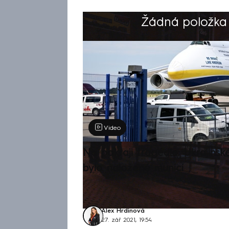
Žádná položka z
Výběr redakce
Video
Na pokraji tragédie: Ukrajinsk
bylo naložené municí
Alex Hrdinová
27. zář 2021, 19:54