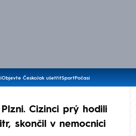
í
Objevte Česko
Jak ušetřit
Sport
Počasí
lzni. Cizinci prý hodili
itr, skončil v nemocnici