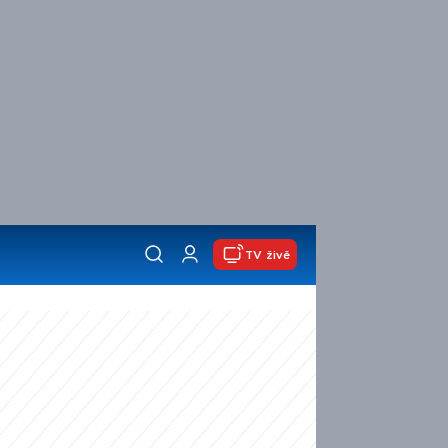
TV živě