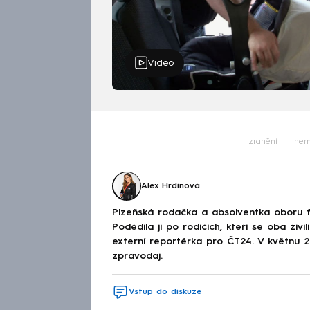
Video
zranění
nem
Alex Hrdinová
Plzeňská rodačka a absolventka oboru fi
Podědila ji po rodičích, kteří se oba živi
externí reportérka pro ČT24. V květnu 2
zpravodaj.
Vstup do diskuze