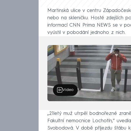
Martinská ulice v centru Západočesk
nebo na skleničku. Hosté zdejších po
informací CNN Prima NEWS se v podnik
vyústil v pobodání jednoho z nich.
Video
„21letý muž utrpěl bodnořezné zraněn
Fakultní nemocnice Lochotín,“ uvedl
Svobodová. V době příjezdu štábu kr