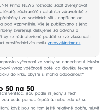
e CNN Prima NEWS rozhodla začít zveřejňovat
 lékařů, záchranářů i ostatních zdravotníků z
ebírány i ze sociálních sítí - například od
a pod #zprvnílinie. Vše je publikováno s jeho
příběhy zveřejňují, děkujeme za odvahu a
í by se rádi otevřeně podělili o své zkušenosti
kci prostřednictvím mailu
zpravy@iprima.cz
.
 čtyři pacienty z UPV uspat, zaintubovat a otočit
 naprosto vyčerpaní ze snahy se nadechnout. Musím
 takový výraz vděčnosti poté, co člověku řeknete:
čku do krku, abyste si mohla odpočinout,“
o 50 na 50
icní ventilaci, jsou podle ní jedny z těch
eví, zda bude pomoc úspěšná, nebo zda už se
lidmi, když jsou na tom ještě relativně dobře, mluvit