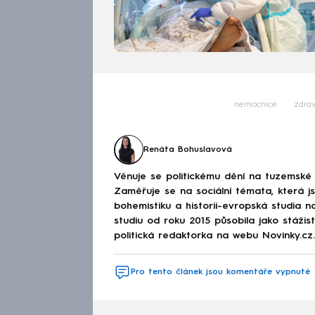
nemocnice
zdrav
Renáta Bohuslavová
Věnuje se politickému dění na tuzemské 
Zaměřuje se na sociální témata, která j
bohemistiku a historii-evropská studia na
studiu od roku 2015 působila jako stáži
politická redaktorka na webu Novinky.cz.
Pro tento článek jsou komentáře vypnuté