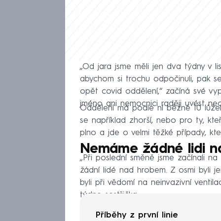
„Od jara jsme měli jen dva týdny v l
abychom si trochu odpočinuli, pak s
opět covid oddělení,“ začíná své vyp
jméno ani nemocnici raději uvést nec
Oddělení má podle ní běžně 10 lůžek 
se například zhorší, nebo pro ty, kteř
plno a jde o velmi těžké případy, kte
Nemáme žádné lidi n
„Při poslední směně jsme začínali na
žádní lidé nad hrobem. Z osmi byli jen
byli při vědomí na neinvazivní ventil
týdne sestřička.
Příběhy z první linie