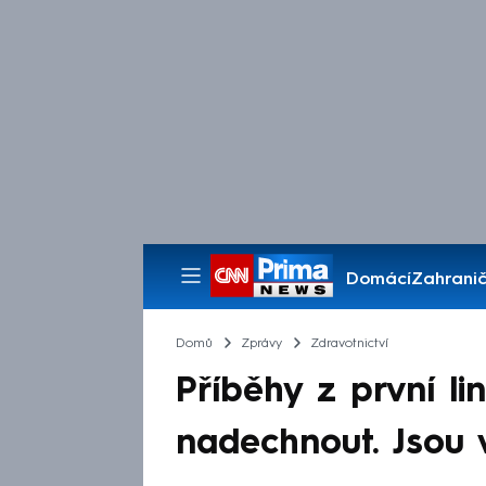
Domácí
Zahranič
Pořady
Domů
Zprávy
Zdravotnictví
Příběhy z první li
nadechnout. Jsou 