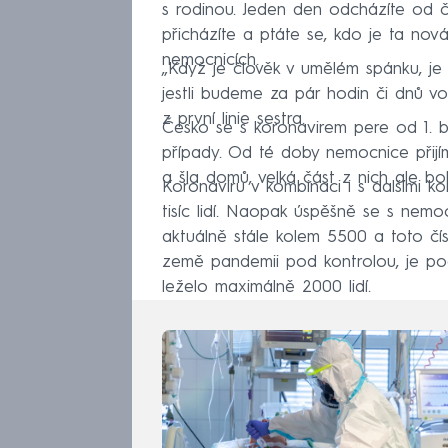
s rodinou. Jeden den odcházíte od čl
přicházíte a ptáte se, kdo je ta nová
nemocnicích.
„Když je člověk v umělém spánku, je 
jestli budeme za pár hodin či dnů vola
z první linie sestra.
Česko se s koronavirem pere od 1. b
případy. Od té doby nemocnice přijím
a šla domů, velká část z nich ale bo
Koronaviru v kombinaci i s dalšími k
tisíc lidí. Naopak úspěšně se s nemoc
aktuálně stále kolem 5500 a toto čís
země pandemii pod kontrolou, je po
leželo maximálně 2000 lidí.