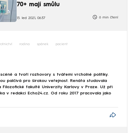
70+ mají smůlu
6 min čtení
15. led 2021, 06:37
otnictví
rodina
spánek
pacient
scéně a tvoří rozhovory s tvářemi vrcholné politiky.
sou palčivá pro širokou veřejnost. Renáta studovala
 Filozofické fakultě Univerzity Karlovy v Praze. Už při
stka v redakci Echo24.cz. Od roku 2017 pracovala jako