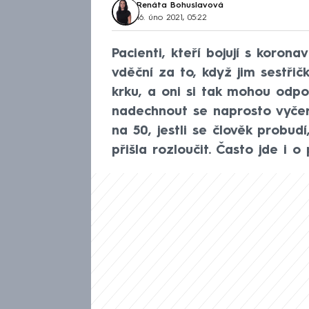
Renáta Bohuslavová
16. úno 2021, 05:22
Pacienti, kteří bojují s koron
vděční za to, když jim sestřičk
krku, a oni si tak mohou odpoč
nadechnout se naprosto vyče
na 50, jestli se člověk probud
přišla rozloučit. Často jde i o