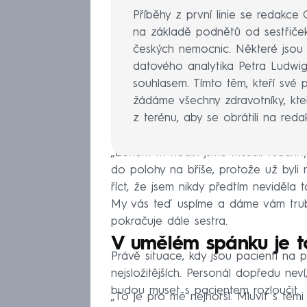
Příběhy z první linie se redakc
na základě podnětů od sestřiček,
českých nemocnic. Některé jsou př
datového analytika Petra Ludwig
souhlasem. Tímto těm, kteří své 
žádáme všechny zdravotníky, kteř
z terénu, aby se obrátili na reda
„Během tří hodin jsme museli všechny
do polohy na břiše, protože už byli
říct, že jsem nikdy předtím neviděla
My vás teď uspíme a dáme vám trubi
pokračuje dále sestra.
V umělém spánku je t
Právě situace, kdy jsou pacienti na pl
nejsložitějších. Personál dopředu n
budou muset s pacientem rozloučit.
„To je pro mě nejhorší. Mluvit s těmi 