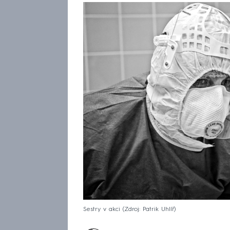
Sestry v akci
Zdroj: Patrik Uhlíř