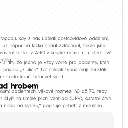
istopadu, kdy z nás udělali postcovidové oddělení,
e už nápor na lůžka nedal zvládnout, takže jsme
rávění sestra z ARO v krajské nemocnici, která své
htěla.
s tím, že jedno je vždy volné pro pacienty, kteří
í přijdou „z ulice“. Už několik týdnů mají neustále
ré často končí bohužel smrtí.
ad hrobem
 osmi pacientech, věkové rozmezí 40 až 70, tedy
 čtyři na umělé plicní ventilaci (UPV), ostatní čtyři
aci nebo na kyslíku,“ popisuje příběh z minulého