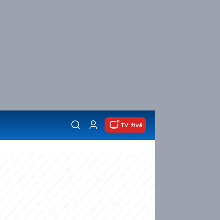
TV živě