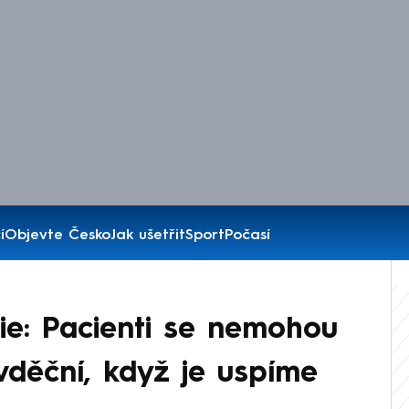
í
Objevte Česko
Jak ušetřit
Sport
Počasí
nie: Pacienti se nemohou
vděční, když je uspíme