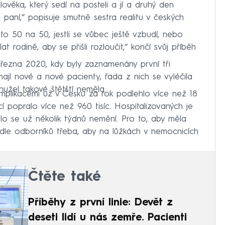
ověka, který sedí na posteli a jí a druhý den
 paní,“ popisuje smutně sestra realitu v českých
to 50 na 50, jestli se vůbec ještě vzbudí, nebo
t rodině, aby se přišli rozloučit,“ končí svůj příběh
řezna 2020, kdy byly zaznamenány první tři
ají nové a nové pacienty, řada z nich se vyléčila
hužel takové štětští neměla.
omplikacemi už v Česku za rok podlehlo více než 18
í popralo více než 960 tisíc. Hospitalizovaných je
lo se už několik týdnů nemění. Pro to, aby měla
dle odborníků třeba, aby na lůžkách v nemocnicích
Čtěte také
Příběhy z první linie: Devět z
deseti lidí u nás zemře. Pacienti