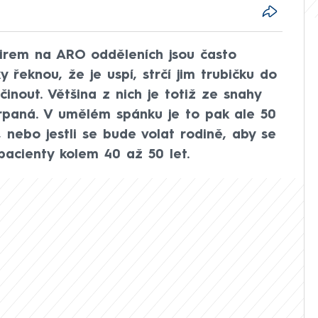
avirem na ARO odděleních jsou často
y řeknou, že je uspí, strčí jim trubičku do
inout. Většina z nich je totiž ze snahy
rpaná. V umělém spánku je to pak ale 50
í, nebo jestli se bude volat rodině, aby se
 pacienty kolem 40 až 50 let.