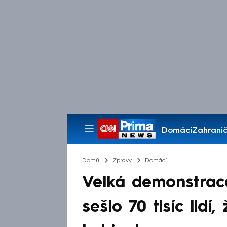
Domácí
Zahranič
Pořady
Domů
Zprávy
Domácí
Velká demonstrace
sešlo 70 tisíc lidí