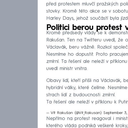
před protestem mluvčí pražských poli
stovky. Kromě této akce se v sobotu
Harley Days, jehož součástí byla jí
Politici berou protest
Kromě předsedy vlády se k demonstraci
Rakušan. Ten na Twitteru uvedl, že oba
Václavák, beru vážně. Rozkol společno
Nesmíme ho dopustit. Proto pracujeme
zmírní. Ta řešení ale neleží v příklo
uvedl ministr vnitra.
Obavy lidí, kteří přišli na Václavák, 
hybridní války, které čelíme. Nesmím
strach lidí z budoucnosti zmírní.
Ta řešení ale neleží v příklonu k Pu
— Vít Rakušan (@Vit_Rakusan)
September 3
Nepřímo na protest reagoval i minist
kterého vláda podniká veškeré kroky,