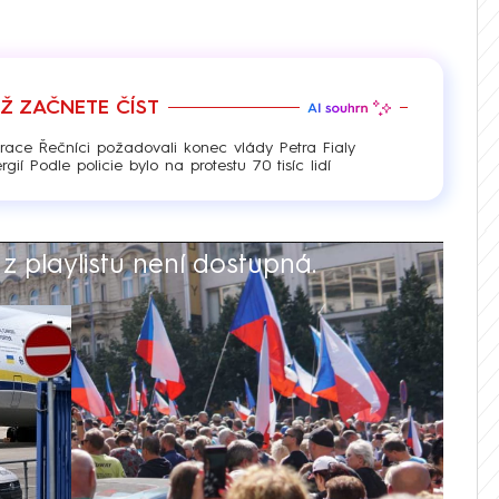
EŽ ZAČNETE ČÍST
race Řečníci požadovali konec vlády Petra Fialy
í Podle policie bylo na protestu 70 tisíc lidí
 playlistu není dostupná.
V