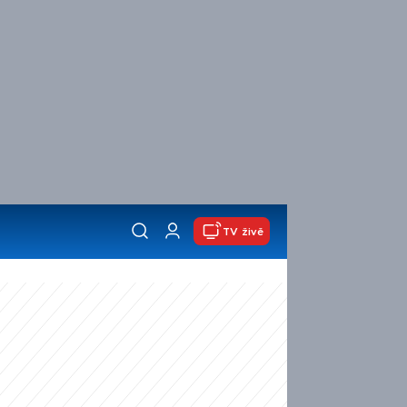
TV živě