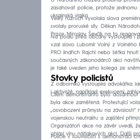
U Národního muzea probíhal protes
zasahovat policie, protože jednomu 
ukrajinská vlajka.
Velký rozruch vyvolala slova premiér
svolaly proruské síly. Děkan Národo
Praze Miroslav Ševčík na to reagoval
Na pódiu před občany vystoupila i p
vzal slovo Lubomír Volný z Volného b
PRO Jindřich Rajchl nebo šéfka hnutí 
současných zákonodárců akci navštívi
je také uveden jeho kolega ze sněmo
Stovky policistů
Z odborníků vystoupila advokátka Ja
i aktivisté, například exekucemi zahlc
Cílem demonstrantů bylo dosáhnout o
byla akce zaměřená. Protestující vol
„osvobození průmyslu na závislosti“ 
vojenskou neutralitu a zajištění přímý
Organizátoři akce na závěr uvedli, 
ohlásí vlnu nátlakových akcí. Další pr
Policie v souvislosti s demonstrací c