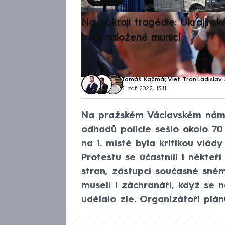
Na pokraji tragédie: Ukrajinsk
bylo naložené municí
Tomáš Kačmár
,
Viet Tran
,
Ladislav 
3. zář 2022, 13:11
Na pražském Václavském námě
odhadů policie sešlo okolo 70 
na 1. místě byla kritikou vlády 
Protestu se účastnili i někteří 
stran, zástupci současné sněm
museli i záchranáři, když se
udělalo zle. Organizátoři plánu