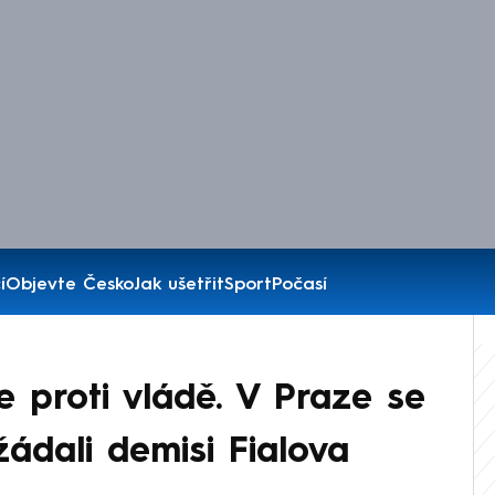
í
Objevte Česko
Jak ušetřit
Sport
Počasí
 proti vládě. V Praze se
, žádali demisi Fialova