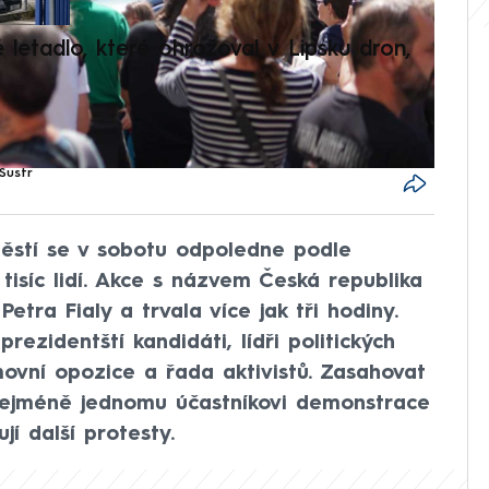
é letadlo, které ohrožoval v Lipsku dron,
Přilá
polit
Šustr
stí se v sobotu odpoledne podle
tisíc lidí. Akce s názvem Česká republika
Petra Fialy a trvala více jak tři hodiny.
prezidentští kandidáti, lídři politických
ovní opozice a řada aktivistů. Zasahovat
 nejméně jednomu účastníkovi demonstrace
jí další protesty.