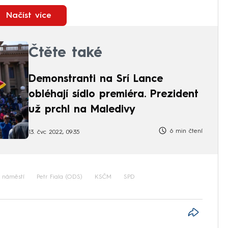
Načíst více
Čtěte také
Demonstranti na Srí Lance
obléhají sídlo premiéra. Prezident
už prchl na Maledivy
6 min čtení
13. čvc 2022, 09:35
 náměstí
Petr Fiala (ODS)
KSČM
SPD