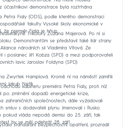
t odpůrců demonstrace. Na místě musela
z účastníkovi demonstrace byla roztrhána
a Petra Fialy (ODS), podle kterého demonstraci
hospodářské fakulty Vysoké školy ekonomické v
, že premiér Fiala je hňup.
ředsedkyně Trikolory Zuzana Majerová. Po ní si
loku. Demonstrantům se představil také lídr strany
Aliance národních sil Vladimíra Vítová. Ze
l i poslanec Jiří Kobza (SPD) a mezi podporovateli
vních lavic Jaroslav Foldyna (SPD).
na Zwyrtek Hamplová. Kromě ní na náměstí zamířili
ený Jakub Netík.
dchodu kabinetu premiéra Petra Fialy, proti níž
ali po zmírnění dopadů energetické krize,
na zahraničních společnostech, dále vyžadovali
ch smluv s dodavateli plynu. Jmenovali i Rusko.
že pokud vláda nepodá demisi do 25. září, tak
otest by se měl odehrát 28. září.
hystala standardní bezpečnostní opatření, prozradil