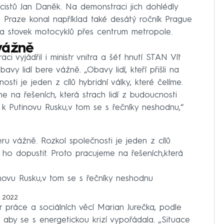
cistů Jan Daněk. Na demonstraci jich dohlédly
 Praze konal například také desátý ročník Prague
zda stovek motocyklů přes centrum metropole.
 vážně
 vyjádřil i ministr vnitra a šéf hnutí STAN Vít
vy lidí bere vážně. „Obavy lidí, kteří přišli na
sti je jeden z cílů hybridní války, které čelíme.
 na řešeních, která strach lidí z budoucnosti
nu k Putinovu Rusku,v tom se s řečníky neshodnu,“
beru vážně. Rozkol společnosti je jeden z cílů
e ho dopustit. Proto pracujeme na řešeních,která
tinovu Rusku,v tom se s řečníky neshodnu
, 2022
r práce a sociálních věcí Marian Jurečka, podle
 aby se s energetickou krizí vypořádala. „Situace