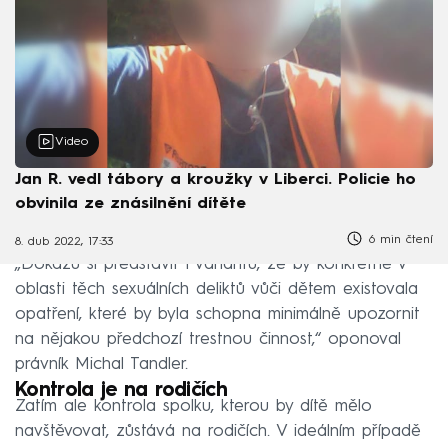
Video
Jan R. vedl tábory a kroužky v Liberci. Policie ho
obvinila ze znásilnění dítěte
6 min čtení
8. dub 2022, 17:33
„Dokážu si představit i variantu, že by konkrétně v
oblasti těch sexuálních deliktů vůči dětem existovala
opatření, které by byla schopna minimálně upozornit
na nějakou předchozí trestnou činnost,“ oponoval
právník Michal Tandler.
Kontrola je na rodičích
Zatím ale kontrola spolku, kterou by dítě mělo
navštěvovat, zůstává na rodičích. V ideálním případě