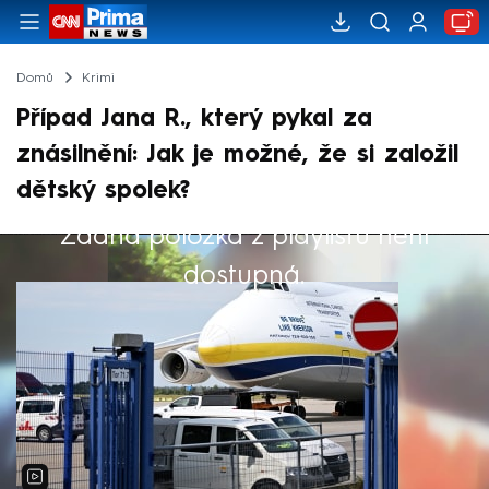
Domů
Krimi
Případ Jana R., který pykal za
znásilnění: Jak je možné, že si založil
dětský spolek?
Žádná položka z playlistu není
Výběr redakce
dostupná.