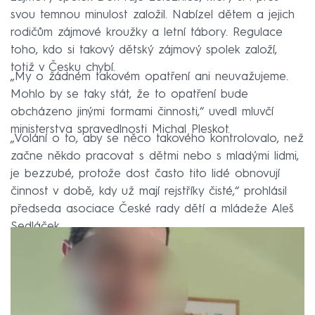
svou temnou minulost založil. Nabízel dětem a jejich
rodičům zájmové kroužky a letní tábory. Regulace
toho, kdo si takový dětský zájmový spolek založí,
totiž v Česku chybí.
„My o žádném takovém opatření ani neuvažujeme.
Mohlo by se taky stát, že to opatření bude
obcházeno jinými formami činnosti,“ uvedl mluvčí
ministerstva spravedlnosti Michal Pleskot.
„Volání o to, aby se něco takového kontrolovalo, než
začne někdo pracovat s dětmi nebo s mladými lidmi,
je bezzubé, protože dost často tito lidé obnovují
činnost v době, kdy už mají rejstříky čisté,“ prohlásil
předseda asociace České rady dětí a mládeže Aleš
Sedláček.