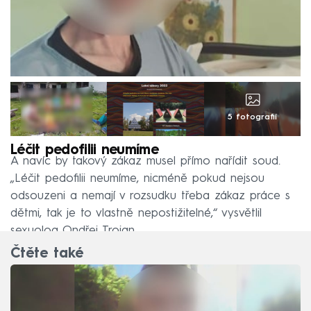
5 fotografií
Léčit pedofilii neumíme
A navíc by takový zákaz musel přímo nařídit soud.
„Léčit pedofilii neumíme, nicméně pokud nejsou
odsouzeni a nemají v rozsudku třeba zákaz práce s
dětmi, tak je to vlastně nepostižitelné,“ vysvětlil
sexuolog Ondřej Trojan.
Čtěte také