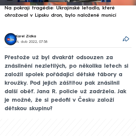
Na pokraji tragédie: Ukrajinské letadlo, které
P
ohrožoval v Lipsku dron, bylo naložené municí
e
Karel Zídka
14. dub 2022, 07:58
Přestože už byl dvakrát odsouzen za
znásilnění nezletilých, po několika letech si
založil spolek pořádající dětské tábory a
kroužky. Pod jejich záštitou pak znásilnil
další oběť. Jana R. policie už zadržela. Jak
je možné, že si pedofil v Česku založí
dětskou skupinu?