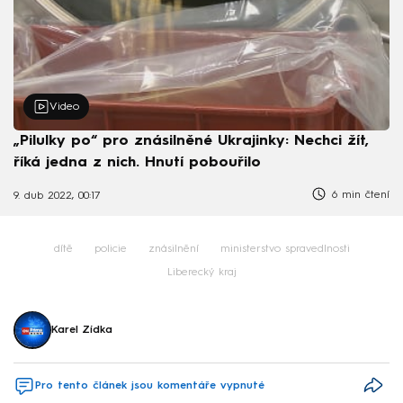
Video
„Pilulky po“ pro znásilněné Ukrajinky: Nechci žít,
říká jedna z nich. Hnutí pobouřilo
6 min čtení
9. dub 2022, 00:17
dítě
policie
znásilnění
ministerstvo spravedlnosti
Liberecký kraj
Karel Zídka
Pro tento článek jsou komentáře vypnuté