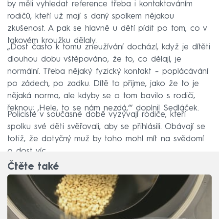
by měli vyhledat reference třeba i kontaktováním
rodičů, kteří už mají s daný spolkem nějakou
zkušenost. A pak se hlavně u dětí pídit po tom, co v
takovém kroužku dělaly.
„Dost často k tomu zneužívání dochází, když je dítěti
dlouhou dobu vštěpováno, že to, co dělají, je
normální. Třeba nějaký fyzický kontakt – poplácávání
po zádech, po zadku. Dítě to přijme, jako že to je
nějaká norma, ale kdyby se o tom bavilo s rodiči,
řeknou: ,Hele, to se nám nezdá,‘“ doplnil Sedláček.
Policisté v současné době vyzývají rodiče, kteří
spolku své děti svěřovali, aby se přihlásili. Obávají se
totiž, že dotyčný muž by toho mohl mít na svědomí
o dost víc.
Čtěte také