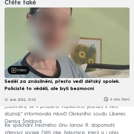
Čtěte také
Video
Seděl za znásilnění, přesto vedl dětský spolek.
Policisté to věděli, ale byli bezmocní
6 min čtení
12. dub 2022, 21:43
„Obviněný se v průběhu vazebního jednání k věci
doznal,“ informovala mluvčí Okresního soudu Liberec
Denisa Šmídová.
Ke spáchání trestného činu Janovi R. dopomohl
zájmový spolek Děti ráje železnice, který si i přes