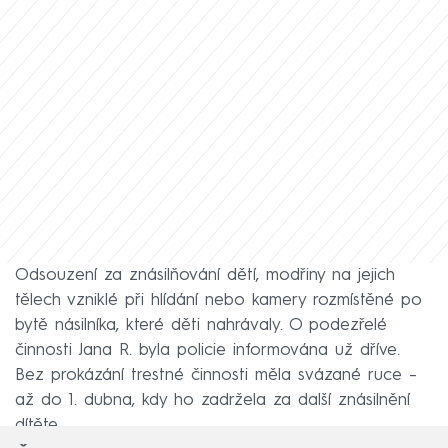
Odsouzení za znásilňování dětí, modřiny na jejich
tělech vzniklé při hlídání nebo kamery rozmístěné po
bytě násilníka, které děti nahrávaly. O podezřelé
činnosti Jana R. byla policie informována už dříve.
Bez prokázání trestné činnosti měla svázané ruce –
až do 1. dubna, kdy ho zadržela za další znásilnění
dítěte.