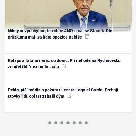
Nikdy nezpochybňujte voliče ANO, smál se Staněk. Dle
průzkumu mají za lídra opozice Babiše
Kolaps a fatální náraz do domu. Při nehodě na Rychnovsku
zemřel řidič osobního auta
Peklo, píší média o požáru u jezera Lago di Garda. Prchají
stovky lidí, oblast zahalil dým