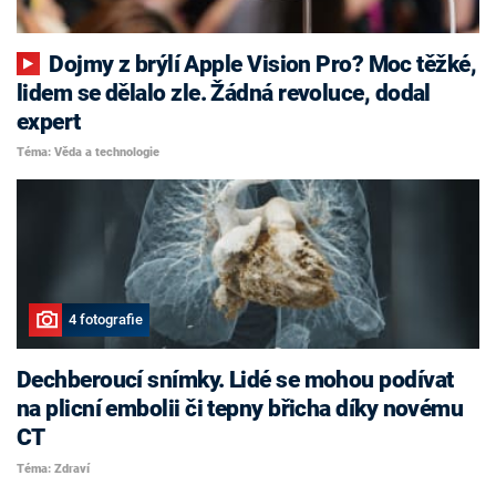
Dojmy z brýlí Apple Vision Pro? Moc těžké,
lidem se dělalo zle. Žádná revoluce, dodal
expert
Téma: Věda a technologie
4 fotografie
Dechberoucí snímky. Lidé se mohou podívat
na plicní embolii či tepny břicha díky novému
CT
Téma: Zdraví