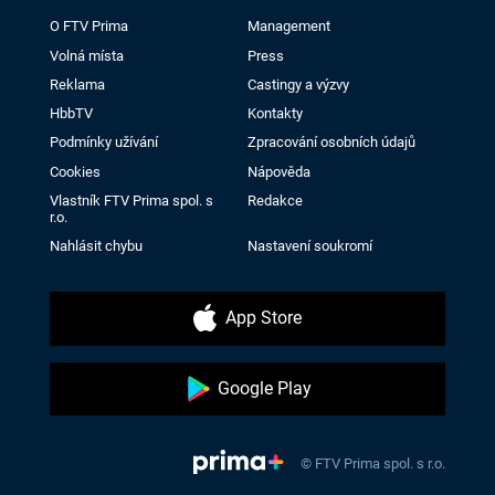
O FTV Prima
Management
Volná místa
Press
Reklama
Castingy a výzvy
HbbTV
Kontakty
Podmínky užívání
Zpracování osobních údajů
Cookies
Nápověda
Vlastník FTV Prima spol. s
Redakce
r.o.
Nahlásit chybu
Nastavení soukromí
App Store
Google Play
© FTV Prima spol. s r.o.