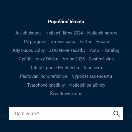
Populární témata
Jak zhubnout
Nejlepší filmy 2024
Nejlepší horory
TV program
Změna času
Partie
Počasí
Kdy budou volby
ZOO Nové začátky
Auto – katalog
7 pádů Honzy Dědka
Volby 2025
Svařené víno
Tatarák podle Pohlreicha
Aloe vera
Pěstování lichořeřišnice
Výpočet ascendentu
Tvarohové knedlíky
Nejlepší palačinky
Švestkový koláč