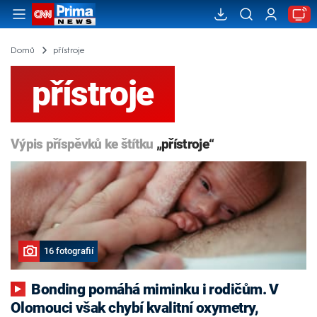
Domů
přístroje
přístroje
Výpis příspěvků ke štítku
„přístroje“
16 fotografií
Bonding pomáhá miminku i rodičům. V
Olomouci však chybí kvalitní oxymetry,