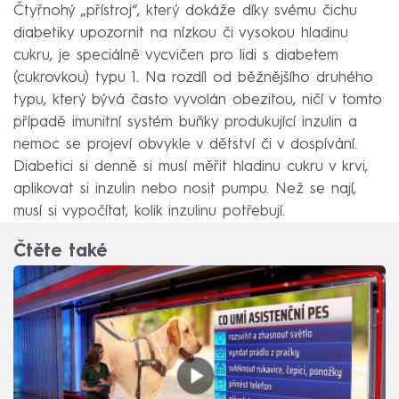
Čtyřnohý „přístroj“, který dokáže díky svému čichu
diabetiky upozornit na nízkou či vysokou hladinu
cukru, je speciálně vycvičen pro lidi s diabetem
(cukrovkou) typu 1. Na rozdíl od běžnějšího druhého
typu, který bývá často vyvolán obezitou, ničí v tomto
případě imunitní systém buňky produkující inzulin a
nemoc se projeví obvykle v dětství či v dospívání.
Diabetici si denně si musí měřit hladinu cukru v krvi,
aplikovat si inzulin nebo nosit pumpu. Než se nají,
musí si vypočítat, kolik inzulinu potřebují.
Čtěte také