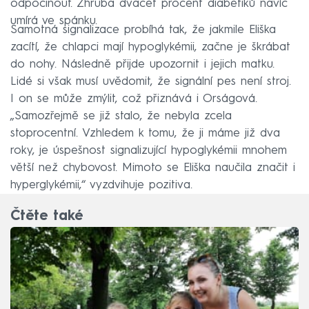
odpočinout. Zhruba dvacet procent diabetiků navíc
umírá ve spánku.
Samotná signalizace probíhá tak, že jakmile Eliška
zacítí, že chlapci mají hypoglykémii, začne je škrábat
do nohy. Následně přijde upozornit i jejich matku.
Lidé si však musí uvědomit, že signální pes není stroj.
I on se může zmýlit, což přiznává i Orságová.
„Samozřejmě se již stalo, že nebyla zcela
stoprocentní. Vzhledem k tomu, že ji máme již dva
roky, je úspešnost signalizující hypoglykémii mnohem
větší než chybovost. Mimoto se Eliška naučila značit i
hyperglykémii,“ vyzdvihuje pozitiva.
Čtěte také