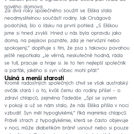
nového domova.
Za dva roky společného soužití se Eliška stala
neodmyslitelnou součástí rodiny. Jak Orságová
podotýká, šlo o lásku na první pohled. „S Eliškou
jsme si hned zvykli. Hned u nás byla opravdu jako
doma, na pejskovi poznáte, zda je nervózní nebo
spokojený,“ doplňuje s tím, že psa s takovou povahou
ještě nepotkala: „Je věrná, neskutečně hodná, ráda
se tulí, pracuje a hraje si. Je to ten nejlepší společník
a parťák, jakého si syn vůbec mohl přát.“
Usíná s menší starostí
Kromě radostných společných chvil se však australský
ovčák stará i o to, kvůli čemu do rodiny přišel – o
zdraví chlapců, zejména Tadeáše. „Spí se synem
v pokoji a už se nám stalo, že nás Eliška přišla v noci
vzbudit. Syn měl hypoglykémii,“ říká maminka chlapců.
Právě strach z hypoglykémie, která se často objevuje
v noci, může diabetikům bránit usnout nebo si pouze