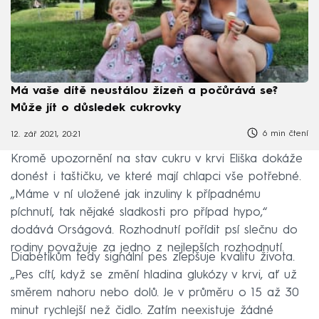
Má vaše dítě neustálou žízeň a počůrává se?
Může jít o důsledek cukrovky
6 min čtení
12. zář 2021, 20:21
Kromě upozornění na stav cukru v krvi Eliška dokáže
donést i taštičku, ve které mají chlapci vše potřebné.
„Máme v ní uložené jak inzuliny k případnému
píchnutí, tak nějaké sladkosti pro případ hypo,“
dodává Orságová. Rozhodnutí pořídit psí slečnu do
rodiny považuje za jedno z nejlepších rozhodnutí.
Diabetikům tedy signální pes zlepšuje kvalitu života.
„Pes cítí, když se změní hladina glukózy v krvi, ať už
směrem nahoru nebo dolů. Je v průměru o 15 až 30
minut rychlejší než čidlo. Zatím neexistuje žádné