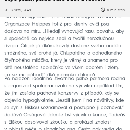
6 min čtení
14. lis 2021, 14:40
Na svého signálního psa čekali Orságovi zhruba rok.
Organizace Helppes totiž pro klienty cvičí psa
doslova na míru. „Hledají vyhovující rasu, povahu, aby
si společně co nejvíce sedli a tvořili nerozlučnou
dvojici. Čili jak já říkám: každý dostane svého anděla
strážného, své druhé já. Chlupatého a odhodlaného
čtyřnohého miláčka, který je věrný a znamená pro
dítě neustálého společníka ve všem dobrém i zlém,
co se mu přihodí,“ říká maminka chlapců.
Po nalezení ideálního životního psího partnera rodina
s organizací spolupracovala na výcviku například tím,
že jim zasílala pachové konzervy z případů, kdy se
objevila hypoglykémie. „Jezdili jsem i na návštěvy, kde
se syn s Eliškou seznamoval a postupně ji poznával,“
dodává Orságová. Jakmile byl výcvik u konce, Tadeáš
s Eliškou absolvoval zkoušku a prokázal znalost
v oblasti péče o signálního psa. Cesta pak vedla do