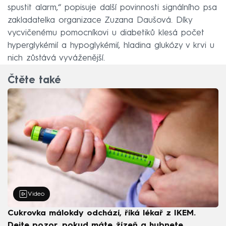
spustit alarm,“ popisuje další povinnosti signálního psa
zakladatelka organizace Zuzana Daušová. Díky
vycvičenému pomocníkovi u diabetiků klesá počet
hyperglykémií a hypoglykémií, hladina glukózy v krvi u
nich zůstává vyváženější.
Čtěte také
Video
Cukrovka málokdy odchází, říká lékař z IKEM.
Dejte pozor, pokud máte žízeň a hubnete