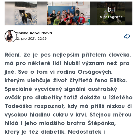
4 fotografie
Monika Kabourková
12. pro 2021, 22:29
Rčení, že je pes nejlepším přítelem člověka,
má pro některé lidi hlubší význam než pro
jiné. Své o tom ví rodina Orságových,
kterým ulehčuje život čtyřletá fena Eliška.
Speciálně vycvičený signální australský
ovčák pro diabetiky totiž dokáže u 12letého
Tadeáška rozpoznat, kdy má příliš nízkou či
vysokou hladinu cukru v krvi. Stejnou měrou
hlídá i jeho mladšího bratra Štěpánka,
který je též diabetik. Nedostatek i