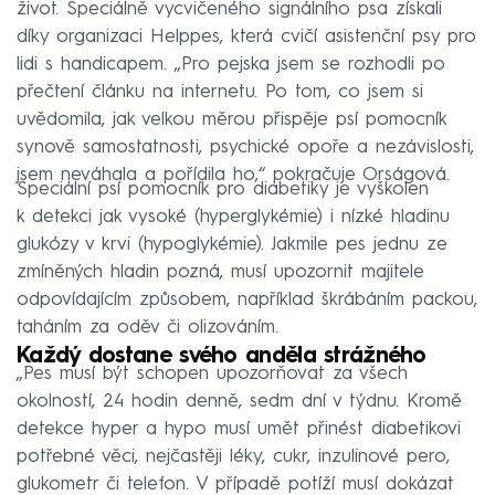
život. Speciálně vycvičeného signálního psa získali
díky organizaci Helppes, která cvičí asistenční psy pro
lidi s handicapem. „Pro pejska jsem se rozhodli po
přečtení článku na internetu. Po tom, co jsem si
uvědomila, jak velkou měrou přispěje psí pomocník
synově samostatnosti, psychické opoře a nezávislosti,
jsem neváhala a pořídila ho,“ pokračuje Orságová.
Speciální psí pomocník pro diabetiky je vyškolen
k detekci jak vysoké (hyperglykémie) i nízké hladinu
glukózy v krvi (hypoglykémie). Jakmile pes jednu ze
zmíněných hladin pozná, musí upozornit majitele
odpovídajícím způsobem, například škrábáním packou,
taháním za oděv či olizováním.
Každý dostane svého anděla strážného
„Pes musí být schopen upozorňovat za všech
okolností, 24 hodin denně, sedm dní v týdnu. Kromě
detekce hyper a hypo musí umět přinést diabetikovi
potřebné věci, nejčastěji léky, cukr, inzulinové pero,
glukometr či telefon. V případě potíží musí dokázat