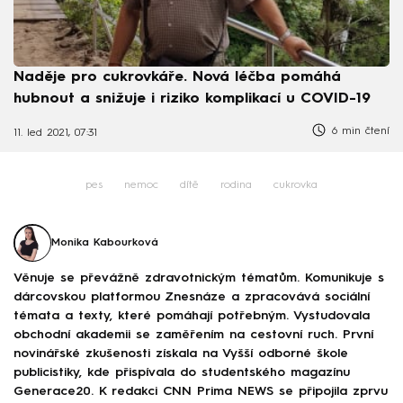
Naděje pro cukrovkáře. Nová léčba pomáhá
hubnout a snižuje i riziko komplikací u COVID-19
6 min čtení
11. led 2021, 07:31
pes
nemoc
dítě
rodina
cukrovka
Monika Kabourková
Věnuje se převážně zdravotnickým tématům. Komunikuje s
dárcovskou platformou Znesnáze a zpracovává sociální
témata a texty, které pomáhají potřebným. Vystudovala
obchodní akademii se zaměřením na cestovní ruch. První
novinářské zkušenosti získala na Vyšší odborné škole
publicistiky, kde přispívala do studentského magazínu
Generace20. K redakci CNN Prima NEWS se připojila zprvu