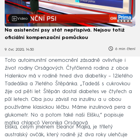
Video
Na asistenční psy stát nepřispívá. Nejsou totiž
oficiální kompenzační pomůckou
6 min čtení
9. čvc 2020, 14:50
Toto autoimunitní onemocnění zásadně ovlivňuje i
život rodiny Orságových. Čtyřčlenná rodina z obce
Halenkov má v rodině hned dva diabetiky – 12letého
Tadeáška a 7letého Štěpánka. „Tadeáš s cukrovkou
žije od pěti let. Štěpán dostal diabetes ve čtyřech a
půl letech. Oba jsou závislí na inzulínu a u obou
používáme klasickou léčbu. Máme inzulinová pera a
glukometr. No a potom také naši Elišku,“ popisuje
matka chlapců Veronika Orságová.
Eliška, celým jménem Eleanor Majlia, je tříletý
australský ovčák, který rodině již dva roky ulehčuje