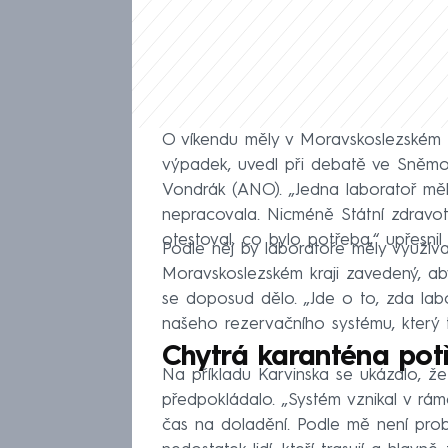
O víkendu měly v Moravskoslezském k
výpadek, uvedl při debatě ve Sněmo
Vondrák (ANO). „Jedna laboratoř měl
nepracovala. Nicméně Státní zdravot
otestoval, co bylo potřeba,“ upřes
Podle něj by laboratoře měly využíva
Moravskoslezském kraji zavedený, aby
se doposud dělo. „Jde o to, zda labo
našeho rezervačního systému, který t
Chytrá karanténa potř
Na příkladu Karvinska se ukázalo, že 
předpokládalo. „Systém vznikal v rámc
čas na doladění. Podle mě není pro