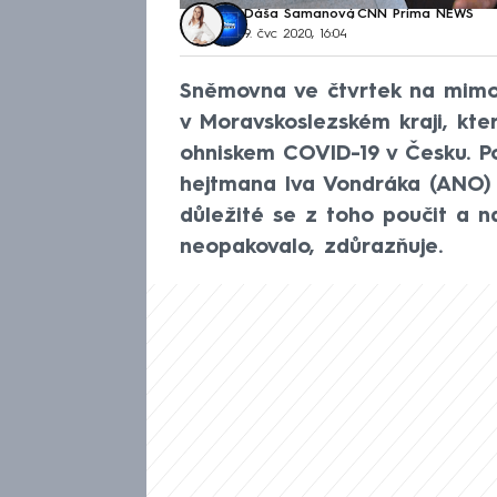
Dáša Šamanová
,
CNN Prima NEWS
9. čvc 2020, 16:04
Sněmovna ve čtvrtek na mimoř
v Moravskoslezském kraji, kte
ohniskem COVID-19 v Česku. P
hejtmana Iva Vondráka (ANO)
důležité se z toho poučit a n
neopakovalo, zdůrazňuje.