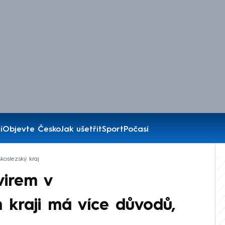
í
Objevte Česko
Jak ušetřit
Sport
Počasí
koslezský kraj
virem v
kraji má více důvodů,