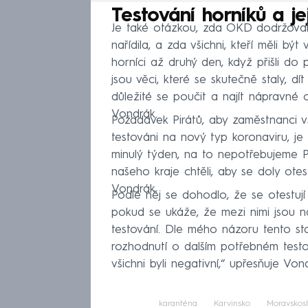
Testování horníků a je
Je také otázkou, zda OKD dodržovala 
nařídila, a zda všichni, kteří měli být
horníci až druhý den, když přišli do 
jsou věci, které se skutečně staly, d
důležité se poučit a najít nápravné 
Vondrák.
Požadavek Pirátů, aby zaměstnanci v
testováni na nový typ koronaviru, je
minulý týden, na to nepotřebujeme Pi
našeho kraje chtěli, aby se doly otes
Vondrák.
Podle něj se dohodlo, že se otestují
pokud se ukáže, že mezi nimi jsou na
testování. Dle mého názoru tento st
rozhodnutí o dalším potřebném test
všichni byli negativní,“ upřesňuje Von
karanténa
Karvinsko
Moravskosl