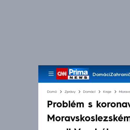
Domácí
Zahranič
Pořady
Domů
Zprávy
Domácí
Kraje
Moravs
Problém s korona
Moravskoslezském 