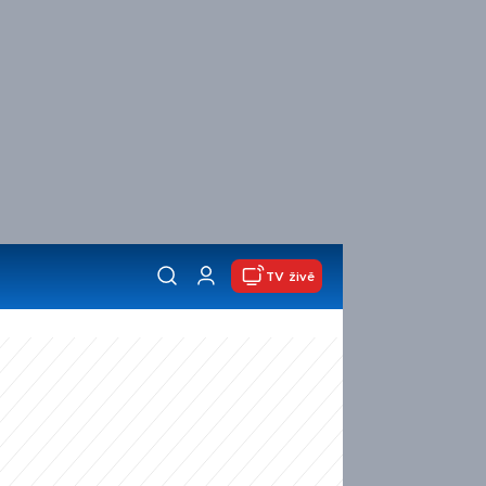
TV živě