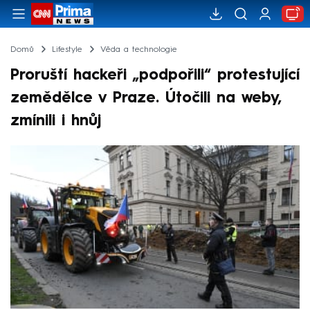
Domů
Lifestyle
Věda a technologie
Proruští hackeři „podpořili“ protestující
zemědělce v Praze. Útočili na weby,
zmínili i hnůj