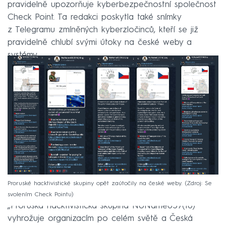
pravidelně upozorňuje kyberbezpečnostní společnost
Check Point. Ta redakci poskytla také snímky
z Telegramu zmíněných kyberzločinců, kteří se již
pravidelně chlubí svými útoky na české weby a
systémy.
Proruské hacktivistické skupiny opět zaútočily na české weby.
Zdroj: Se
svolením Check Pointu
„Proruská hacktivistická skupina NoName057(16)
vyhrožuje organizacím po celém světě a Česká