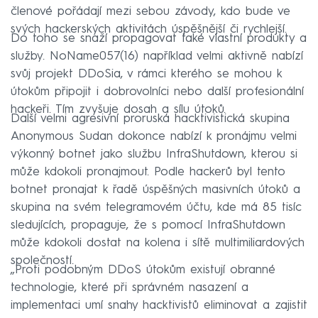
členové pořádají mezi sebou závody, kdo bude ve
svých hackerských aktivitách úspěšnější či rychlejší.
Do toho se snaží propagovat také vlastní produkty a
služby. NoName057(16) například velmi aktivně nabízí
svůj projekt DDoSia, v rámci kterého se mohou k
útokům připojit i dobrovolníci nebo další profesionální
hackeři. Tím zvyšuje dosah a sílu útoků.
Další velmi agresivní proruská hacktivistická skupina
Anonymous Sudan dokonce nabízí k pronájmu velmi
výkonný botnet jako službu InfraShutdown, kterou si
může kdokoli pronajmout. Podle hackerů byl tento
botnet pronajat k řadě úspěšných masivních útoků a
skupina na svém telegramovém účtu, kde má 85 tisíc
sledujících, propaguje, že s pomocí InfraShutdown
může kdokoli dostat na kolena i sítě multimiliardových
společností.
„Proti podobným DDoS útokům existují obranné
technologie, které při správném nasazení a
implementaci umí snahy hacktivistů eliminovat a zajistit