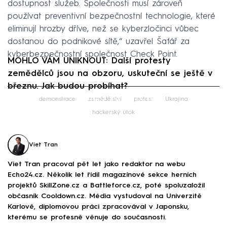
dostupnost služeb. Společnosti musí zároveň
používat preventivní bezpečnostní technologie, které
eliminují hrozby dříve, než se kyberzločinci vůbec
dostanou do podnikové sítě,“ uzavřel Šafář za
kyberbezpečnostní společnost Check Point.
MOHLO VÁM UNIKNOUT: Další protesty
zemědělců jsou na obzoru, uskuteční se ještě v
březnu. Jak budou probíhat?
Failed to fetch
demonstrace
zemědělství
protest
Ukrajina
hackerský útok
Viet Tran
Viet Tran pracoval pět let jako redaktor na webu
Echo24.cz. Několik let řídil magazínové sekce herních
projektů SkillZone.cz a Battleforce.cz, poté spoluzaložil
občasník Cooldown.cz. Média vystudoval na Univerzitě
Karlově, diplomovou práci zpracovával v Japonsku,
kterému se profesně věnuje do současnosti.