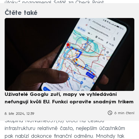
útoky,“ poznamenal Šafář za Check Point.
Čtěte také
Uživatelé Googlu zuří, mapy ve vyhledávání
nefungují kvůli EU. Funkci opravíte snadným trikem
6 min čtení
8. bře 2024, 12:39
Skupina NoName057(16) útočí na českou
infrastrukturu relativně často, nejlepším účastníkům
pak nabízí dokonce finanční odměnu. Mnohdy tak