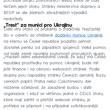
pochlubili dvojicí zmiňovaných webů, které se staly
terčem jejich útoku. Stránky ministerstva dopravy a
BESIP se ale žádných závažnějších výpadků
nedočkaly.
„Trest“ za munici pro Ukrajinu
Další vlny útoků už proběhly o tradičněji. Nejčastěji
šlo o odvetu za ohlášené
dodávky munice Ukrajině
,
na kterou se České republice podařilo sehnat
dostatek peněz od západních spojenců. Velká pomoc
od malé země neunikla pozornosti proruských skupin.
„Hackeři velmi sebevědomě uvedli, že když má Česká
republika prostředky na pomoc Ukrajině, bude mít
jistě finance i na obnovu webových stránek. Podle
skupiny jsou napadány stránky Českých aerolinií, Burzy
cenných papírů Praha nebo CzechInvestu. Ale
můžeme očekávat, že zasažené budou i další
organizace. I když se většinou jedná o DDoS útoky,
které mají zahltit a přetížit webové stránky, je
potřeba se připravit i na případné sofistikovanější