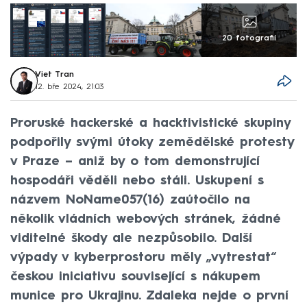
20 fotografií
Viet Tran
12. bře 2024, 21:03
Proruské hackerské a hacktivistické skupiny
podpořily svými útoky zemědělské protesty
v Praze – aniž by o tom demonstrující
hospodáři věděli nebo stáli. Uskupení s
názvem NoName057(16) zaútočilo na
několik vládních webových stránek, žádné
viditelné škody ale nezpůsobilo. Další
výpady v kyberprostoru měly „vytrestat“
českou iniciativu související s nákupem
munice pro Ukrajinu. Zdaleka nejde o první