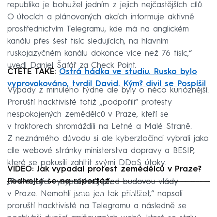
republika je bohužel jedním z jejich nejčastějších cílů.
O útocích a plánovaných akcích informuje aktivně
prostřednictvím Telegramu, kde má na anglickém
kanálu přes šest tisíc sledujících, na hlavním
ruskojazyčném kanálu dokonce více než 76 tisíc,“
uvedl Daniel Šafář za Check Point.
ČTĚTE TAKÉ:
Ostrá hádka ve studiu. Rusko bylo
vyprovokováno, tvrdil David. Kým? divil se Pospíšil
Výpady z minulého týdne ale byly o něco kurióznější.
Proruští hacktivisté totiž „podpořili“ protesty
nespokojených zemědělců v Praze, kteří se
v traktorech shromáždili na Letné a Malé Straně.
Z neznámého důvodu si ale kyberzločinci vybrali jako
cíle webové stránky ministerstva dopravy a BESIP,
které se pokusili zahltit svými DDoS útoky.
VIDEO: Jak vypadal protest zemědělců v Praze?
Podívejte se na reportáž.
„Protestující vysypali hnůj před budovou vlády
Failed to fetch
v Praze. Nemohli jsme jen tak přihlížet,“ napsali
proruští hacktivisté na Telegramu a následně se