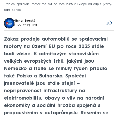
Tradiční spalovací motor má být po roce 2035 v Evropě na odpis.
Zdroj:
Bart Běhal
Michal Borský
7. bře 2023, 11:51
Zákaz prodeje automobilů se spalovacími
motory na území EU po roce 2035 stále
budí vášně. K odmítavým stanoviskům
velkých evropských trhů, jakými jsou
Německo a Itálie se minulý týden přidalo
také Polsko a Bulharsko. Společní
jmenovatelé jsou stále stejní –
nepřipravenost infrastruktury na
elektromobilitu, obavy o vliv na národní
ekonomiky a sociální hrozba spojená s
propouštěním v autoprůmyslu. Řešením se