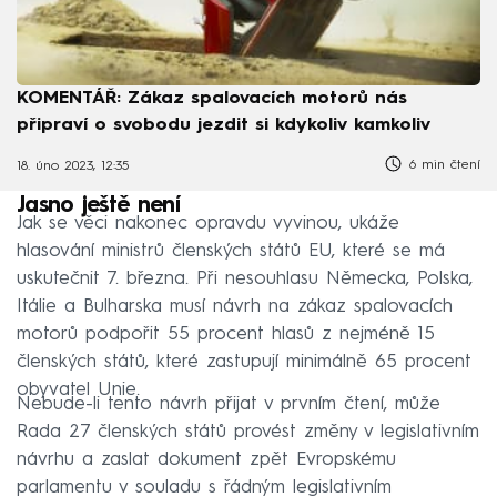
KOMENTÁŘ: Zákaz spalovacích motorů nás
připraví o svobodu jezdit si kdykoliv kamkoliv
6 min čtení
18. úno 2023, 12:35
Jasno ještě není
Jak se věci nakonec opravdu vyvinou, ukáže
hlasování ministrů členských států EU, které se má
uskutečnit 7. března. Při nesouhlasu Německa, Polska,
Itálie a Bulharska musí návrh na zákaz spalovacích
motorů podpořit 55 procent hlasů z nejméně 15
členských států, které zastupují minimálně 65 procent
obyvatel Unie.
Nebude-li tento návrh přijat v prvním čtení, může
Rada 27 členských států provést změny v legislativním
návrhu a zaslat dokument zpět Evropskému
parlamentu v souladu s řádným legislativním