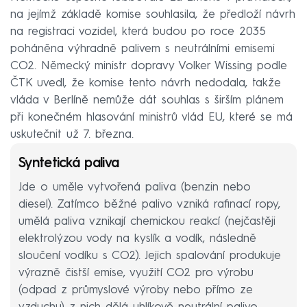
na jejímž základě komise souhlasila, že předloží návrh
na registraci vozidel, která budou po roce 2035
poháněna výhradně palivem s neutrálními emisemi
CO2. Německý ministr dopravy Volker Wissing podle
ČTK uvedl, že komise tento návrh nedodala, takže
vláda v Berlíně nemůže dát souhlas s širším plánem
při konečném hlasování ministrů vlád EU, které se má
uskutečnit už 7. března.
Syntetická paliva
Jde o uměle vytvořená paliva (benzin nebo
diesel). Zatímco běžné palivo vzniká rafinací ropy,
umělá paliva vznikají chemickou reakcí (nejčastěji
elektrolýzou vody na kyslík a vodík, následně
sloučení vodíku s CO2). Jejich spalování produkuje
výrazně čistší emise, využití CO2 pro výrobu
(odpad z průmyslové výroby nebo přímo ze