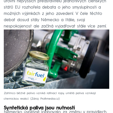
úrovni nejvyšších představitelů jednotlivých členských
států EU rozhořela debata o jeho smysluplnosti a
možných výjimkách z jeho zavedení. V čele těchto
debat dosud stály Německo a Itálie, svoji
nespokojenost ale začíná vyjadřovat stále více zemí.
Zatímco běžné palivo vzniká rafinací ropy, umělá paliva vznikají
chemickou reakcí.
Zdroj: Profimedia.cz
Syntetická paliva jsou nutností
Německo úspěšně lobbovalo za změnu v pravidlech,