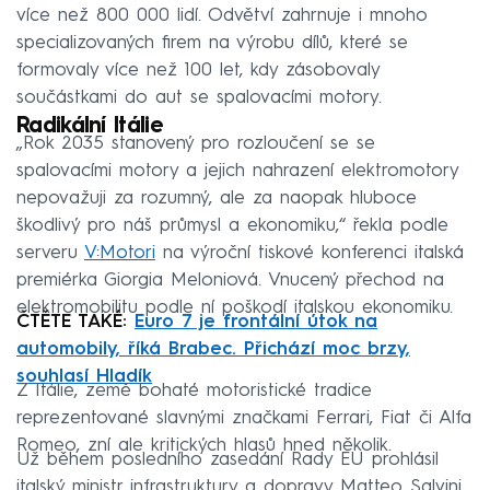
více než 800 000 lidí. Odvětví zahrnuje i mnoho
specializovaných firem na výrobu dílů, které se
formovaly více než 100 let, kdy zásobovaly
součástkami do aut se spalovacími motory.
Radikální Itálie
„Rok 2035 stanovený pro rozloučení se se
spalovacími motory a jejich nahrazení elektromotory
nepovažuji za rozumný, ale za naopak hluboce
škodlivý pro náš průmysl a ekonomiku,“ řekla podle
serveru
V:Motori
na výroční tiskové konferenci italská
premiérka Giorgia Meloniová. Vnucený přechod na
elektromobilitu podle ní poškodí italskou ekonomiku.
ČTĚTE TAKÉ:
Euro 7 je frontální útok na
automobily, říká Brabec. Přichází moc brzy,
souhlasí Hladík
Z Itálie, země bohaté motoristické tradice
reprezentované slavnými značkami Ferrari, Fiat či Alfa
Romeo, zní ale kritických hlasů hned několik.
Už během posledního zasedání Rady EU prohlásil
italský ministr infrastruktury a dopravy Matteo Salvini,