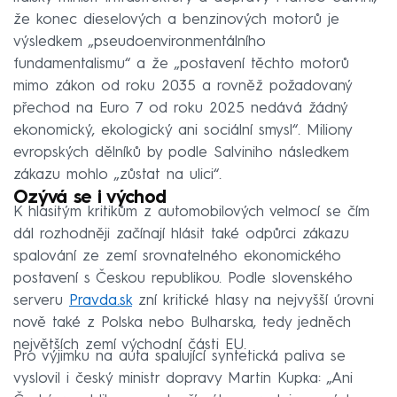
že konec dieselových a benzinových motorů je
výsledkem „pseudoenvironmentálního
fundamentalismu“ a že „postavení těchto motorů
mimo zákon od roku 2035 a rovněž požadovaný
přechod na Euro 7 od roku 2025 nedává žádný
ekonomický, ekologický ani sociální smysl“. Miliony
evropských dělníků by podle Salviniho následkem
zákazu mohlo „zůstat na ulici“.
Ozývá se i východ
K hlasitým kritikům z automobilových velmocí se čím
dál rozhodněji začínají hlásit také odpůrci zákazu
spalování ze zemí srovnatelného ekonomického
postavení s Českou republikou. Podle slovenského
serveru
Pravda.sk
zní kritické hlasy na nejvyšší úrovni
nově také z Polska nebo Bulharska, tedy jedněch
největších zemí východní části EU.
Pro výjimku na auta spalující syntetická paliva se
vyslovil i český ministr dopravy Martin Kupka: „Ani