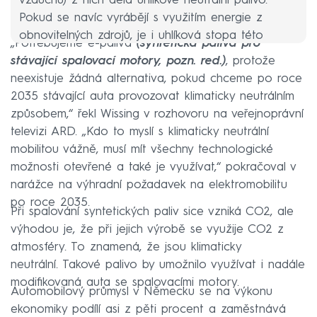
vzduchu) z nich dělá uhlíkově neutrální palivo.
Pokud se navíc vyrábějí s využitím energie z
obnovitelných zdrojů, je i uhlíková stopa této
„Potřebujeme e-paliva
(syntetická paliva pro
produkce nižší než u klasických paliv.
stávající spalovací motory, pozn. red.)
, protože
neexistuje žádná alternativa, pokud chceme po roce
2035 stávající auta provozovat klimaticky neutrálním
způsobem,“ řekl Wissing v rozhovoru na veřejnoprávní
televizi ARD. „Kdo to myslí s klimaticky neutrální
mobilitou vážně, musí mít všechny technologické
možnosti otevřené a také je využívat,“ pokračoval v
narážce na výhradní požadavek na elektromobilitu
po roce 2035.
Při spalování syntetických paliv sice vzniká CO2, ale
výhodou je, že při jejich výrobě se využije CO2 z
atmosféry. To znamená, že jsou klimaticky
neutrální. Takové palivo by umožnilo využívat i nadále
modifikovaná auta se spalovacími motory.
Automobilový průmysl v Německu se na výkonu
ekonomiky podílí asi z pěti procent a zaměstnává