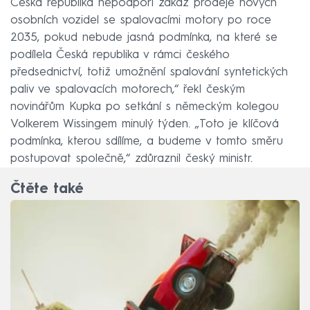
Česká republika nepodpoří zákaz prodeje nových
osobních vozidel se spalovacími motory po roce
2035, pokud nebude jasná podmínka, na které se
podílela Česká republika v rámci českého
předsednictví, totiž umožnění spalování syntetických
paliv ve spalovacích motorech,“ řekl českým
novinářům Kupka po setkání s německým kolegou
Volkerem Wissingem minulý týden. „Toto je klíčová
podmínka, kterou sdílíme, a budeme v tomto směru
postupovat společně,“ zdůraznil český ministr.
Čtěte také