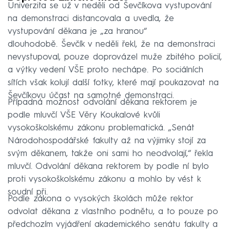
Univerzita se už v neděli od Ševčíkova vystupování
na demonstraci distancovala a uvedla, že
vystupování děkana je „za hranou“
dlouhodobě. Ševčík v neděli řekl, že na demonstraci
nevystupoval, pouze doprovázel muže zbitého policií,
a výtky vedení VŠE proto nechápe. Po sociálních
sítích však kolují další fotky, které mají poukazovat na
Ševčíkovu účast na samotné demonstraci.
Případná možnost odvolání děkana rektorem je
podle mluvčí VŠE Věry Koukalové kvůli
vysokoškolskému zákonu problematická. „Senát
Národohospodářské fakulty až na výjimky stojí za
svým děkanem, takže oni sami ho neodvolají,“ řekla
mluvčí. Odvolání děkana rektorem by podle ní bylo
proti vysokoškolskému zákonu a mohlo by vést k
soudní při.
Podle zákona o vysokých školách může rektor
odvolat děkana z vlastního podnětu, a to pouze po
předchozím vyjádření akademického senátu fakulty a