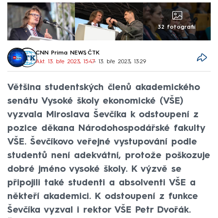
32 fotografií
CNN Prima NEWS
,
ČTK
Akt. 13. bře 2023, 15:47
• 13. bře 2023, 13:29
Většina studentských členů akademického
senátu Vysoké školy ekonomické (VŠE)
vyzvala Miroslava Ševčíka k odstoupení z
pozice děkana Národohospodářské fakulty
VŠE. Ševčíkovo veřejné vystupování podle
studentů není adekvátní, protože poškozuje
dobré jméno vysoké školy. K výzvě se
připojili také studenti a absolventi VŠE a
někteří akademici. K odstoupení z funkce
Ševčíka vyzval i rektor VŠE Petr Dvořák.