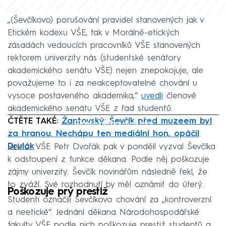
„(Ševčíkovo) porušování pravidel stanovených jak v
Etickém kodexu VŠE, tak v Morálně-etických
zásadách vedoucích pracovníků VŠE stanovených
rektorem univerzity nás (studentské senátory
akademického senátu VŠE) nejen znepokojuje, ale
považujeme to i za neakceptovatelné chování u
vysoce postaveného akademika,“
uvedli
členové
akademického senátu VŠE z řad studentů.
ČTĚTE TAKÉ:
Žantovský: Ševčík před muzeem byl
Failed to fetch
za hranou. Nechápu ten mediální hon, opáčil
Drulák
Rektor VŠE Petr Dvořák pak v pondělí vyzval Ševčíka
k odstoupení z funkce děkana. Podle něj poškozuje
zájmy univerzity. Ševčík novinářům následně řekl, že
to zváží. Své rozhodnutí by měl oznámit do úterý.
Poškozuje prý prestiž
Studenti označili Ševčíkovo chování za „kontroverzní
a neetické“. Jednání děkana Národohospodářské
fakulty VŠE podle nich poškozuje prestiž studentů a