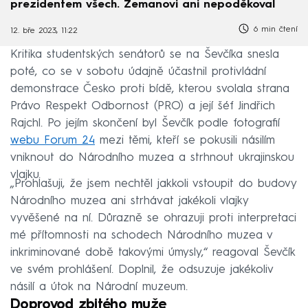
prezidentem všech. Zemanovi ani nepoděkoval
6 min čtení
12. bře 2023, 11:22
Kritika studentských senátorů se na Ševčíka snesla
poté, co se v sobotu údajně účastnil protivládní
demonstrace Česko proti bídě, kterou svolala strana
Právo Respekt Odbornost (PRO) a její šéf Jindřich
Rajchl. Po jejím skončení byl Ševčík podle fotografií
webu Forum 24
mezi těmi, kteří se pokusili násilím
vniknout do Národního muzea a strhnout ukrajinskou
vlajku.
„Prohlašuji, že jsem nechtěl jakkoli vstoupit do budovy
Národního muzea ani strhávat jakékoli vlajky
vyvěšené na ní. Důrazně se ohrazuji proti interpretaci
mé přítomnosti na schodech Národního muzea v
inkriminované době takovými úmysly,“ reagoval Ševčík
ve svém prohlášení. Doplnil, že odsuzuje jakékoliv
násilí a útok na Národní muzeum.
Doprovod zbitého muže