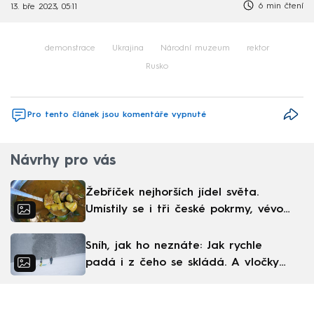
6 min čtení
13. bře 2023, 05:11
demonstrace
Ukrajina
Národní muzeum
rektor
Rusko
Pro tento článek jsou komentáře vypnuté
Návrhy pro vás
Žebříček nejhorších jídel světa.
Umístily se i tři české pokrmy, vévodí
skandinávská kuchyně
Sníh, jak ho neznáte: Jak rychle
padá i z čeho se skládá. A vločky
nejsou bílé