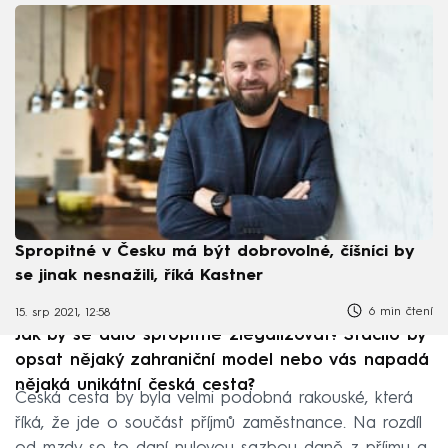
Spropitné v Česku má být dobrovolné, číšníci by
se jinak nesnažili, říká Kastner
6 min čtení
15. srp 2021, 12:58
Jak by se dalo spropitné zlegalizovat? Stačilo by
opsat nějaký zahraniční model nebo vás napadá
nějaká unikátní česká cesta?
Česká cesta by byla velmi podobná rakouské, která
říká, že jde o součást příjmů zaměstnance. Na rozdíl