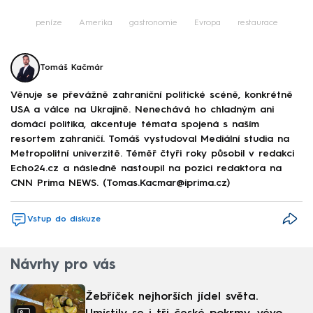
peníze
Amerika
gastronomie
Evropa
restaurace
Tomáš Kačmár
Věnuje se převážně zahraniční politické scéně, konkrétně
USA a válce na Ukrajině. Nenechává ho chladným ani
domácí politika, akcentuje témata spojená s naším
resortem zahraničí. Tomáš vystudoval Mediální studia na
Metropolitní univerzitě. Téměř čtyři roky působil v redakci
Echo24.cz a následně nastoupil na pozici redaktora na
CNN Prima NEWS. (Tomas.Kacmar@iprima.cz)
Vstup do diskuze
Návrhy pro vás
Žebříček nejhorších jídel světa.