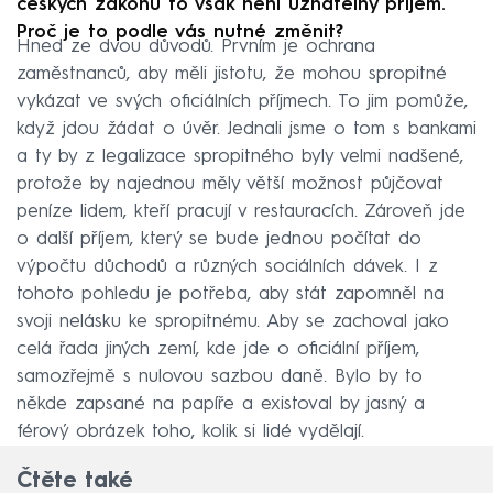
českých zákonů to však není uznatelný příjem.
Proč je to podle vás nutné změnit?
Hned ze dvou důvodů. Prvním je ochrana
zaměstnanců, aby měli jistotu, že mohou spropitné
vykázat ve svých oficiálních příjmech. To jim pomůže,
když jdou žádat o úvěr. Jednali jsme o tom s bankami
a ty by z legalizace spropitného byly velmi nadšené,
protože by najednou měly větší možnost půjčovat
peníze lidem, kteří pracují v restauracích. Zároveň jde
o další příjem, který se bude jednou počítat do
výpočtu důchodů a různých sociálních dávek. I z
tohoto pohledu je potřeba, aby stát zapomněl na
svoji nelásku ke spropitnému. Aby se zachoval jako
celá řada jiných zemí, kde jde o oficiální příjem,
samozřejmě s nulovou sazbou daně. Bylo by to
někde zapsané na papíře a existoval by jasný a
férový obrázek toho, kolik si lidé vydělají.
Čtěte také