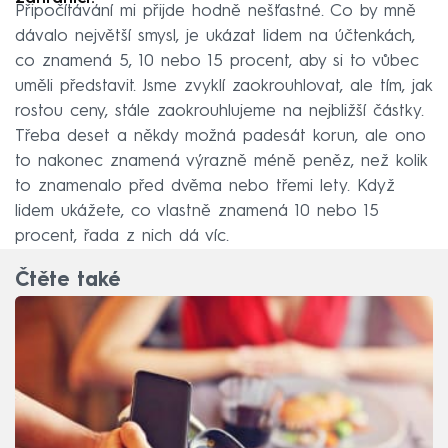
Připočítávání mi přijde hodně nešťastné. Co by mně
dávalo největší smysl, je ukázat lidem na účtenkách,
co znamená 5, 10 nebo 15 procent, aby si to vůbec
uměli představit. Jsme zvyklí zaokrouhlovat, ale tím, jak
rostou ceny, stále zaokrouhlujeme na nejbližší částky.
Třeba deset a někdy možná padesát korun, ale ono
to nakonec znamená výrazně méně peněz, než kolik
to znamenalo před dvěma nebo třemi lety. Když
lidem ukážete, co vlastně znamená 10 nebo 15
procent, řada z nich dá víc.
Čtěte také