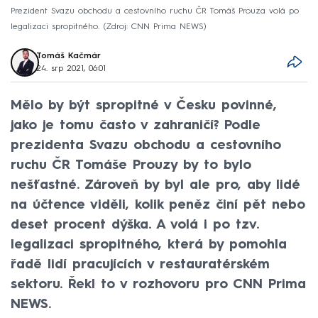
Prezident Svazu obchodu a cestovního ruchu ČR Tomáš Prouza volá po
legalizaci spropitného.
Zdroj: CNN Prima NEWS
Tomáš Kačmár
24. srp 2021, 06:01
Mělo by být spropitné v Česku povinné,
jako je tomu často v zahraničí? Podle
prezidenta Svazu obchodu a cestovního
ruchu ČR Tomáše Prouzy by to bylo
nešťastné. Zároveň by byl ale pro, aby lidé
na účtence viděli, kolik peněz činí pět nebo
deset procent dýška. A volá i po tzv.
legalizaci spropitného, která by pomohla
řadě lidí pracujících v restauratérském
sektoru. Řekl to v rozhovoru pro CNN Prima
NEWS.