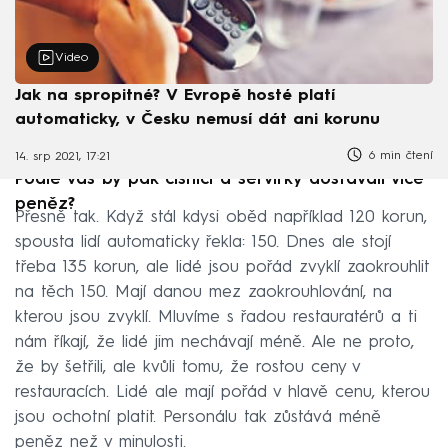
Video
Jak na spropitné? V Evropě hosté platí
automaticky, v Česku nemusí dát ani korunu
6 min čtení
14. srp 2021, 17:21
Podle vás by pak číšníci a servírky dostávali více
peněz?
Přesně tak. Když stál kdysi oběd například 120 korun,
spousta lidí automaticky řekla: 150. Dnes ale stojí
třeba 135 korun, ale lidé jsou pořád zvyklí zaokrouhlit
na těch 150. Mají danou mez zaokrouhlování, na
kterou jsou zvyklí. Mluvíme s řadou restauratérů a ti
nám říkají, že lidé jim nechávají méně. Ale ne proto,
že by šetřili, ale kvůli tomu, že rostou ceny v
restauracích. Lidé ale mají pořád v hlavě cenu, kterou
jsou ochotní platit. Personálu tak zůstává méně
peněz než v minulosti.