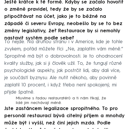
Ještě krátce k té formě. Kdyby se začalo hovořit
o změně pravidel, tedy že by se začalo
připočítávat na účet, jako je to běžné na
západě či severu Evropy, neobešlo by se to bez
změny legislativy, že? Restaurace by si nemohly
nastavit systém podle sebe?
To nejde. Na druhou stranu i v Americe, kde je tohle
zvykem, pořád můžete říci: „Ne, zaplatím vám méně.“
Spropitné má být o dobrovolnosti. Je to ohodnocení
kvality služby, jak si ji člověk užil. To, že fungují různé
psychologické aspekty, jak postrčit lidi, aby dali více,
je součástí byznysu. Ale nutit někoho, aby povinně
zaplatil 10 procent, i když třeba není spokojený, mi
přijde špatně.
Mluvíme s řadou restauratérů a ti nám říkají, že
lidé jim nechávají méně.
Jste zastáncem legalizace spropitného. To pro
personál restaurací bývá citelný příjem a mnohdy
může být i vyšší, než činí jejich mzda. Podle