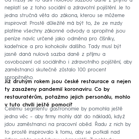
od mzdy se to daní nulovou sazbou daně z příjmu a
neplatí se z toho sociální a zdravotní pojištění. Je to
jedna stručná věta do zákona, kterou se můžeme
inspirovat. Prostě důležité má být to, že ze mzdy
platíme všechny zákonné odvody a spropitné jsou
peníze navíc určené jako odměna pro číšníky,
kadeřnice a pro kohokoliv dalšího. Tady musí být
jasně daná nulová sazba daně z příjmu a
osvobození od sociálního i zdravotního pojištění, aby
zaměstnanci skutečně zůstalo 100 procent
spropitného.
Již druhým rokem jsou české restaurace a nejen
ty zasaženy pandemií koronaviru. Co by
restauratérům, potažmo jejich personálu, mohlo
v tuto chvíli ještě pomoci?
Celému segmentu gastronomie by pomohla ještě
jedna věc – aby firmy mohly dát do nákladů, když
jdou zaměstnanci na pracovní oběd. Řadu z nich by
to prostě inspirovalo k tomu, aby se potkali nad