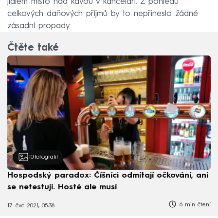
jídlem místo nad kávou v kanceláři. Z pohledu
celkových daňových příjmů by to nepřineslo žádné
zásadní propady.
Čtěte také
10
fotografií
Hospodský paradox: Číšníci odmítají očkování, ani
se netestují. Hosté ale musí
6 min čtení
17. čvc 2021, 05:38