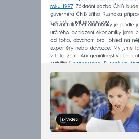
roku 1997
. Základní sazba ČNB bude 
guvernéra ČNB Jiřího Rusnoka připr
souladu s její prognózou.
Hlavní rolí centrální banky je podle j
určitého ochlazení ekonomiky jsme př
od toho, abychom brali ohled na něj
exportéry nebo dovozce. My jsme ta
v této zemi. Ani geniálnější vládní p
stabilita,“
poznamenal Rusnok ve čtvr
Video