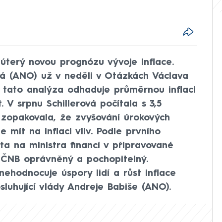
v úterý novou prognózu vývoje inflace.
vá (ANO) už v neděli v Otázkách Václava
 tato analýza odhaduje průměrnou inflaci
. V srpnu Schillerová počítala s 3,5
 zopakovala, že zvyšování úrokových
mít na inflaci vliv. Podle prvního
a na ministra financí v připravované
k ČNB oprávněný a pochopitelný.
nehodnocuje úspory lidí a růst inflace
sluhující vlády Andreje Babiše (ANO).