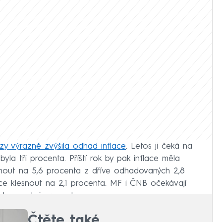
zy výrazně zvýšila odhad inflace
. Letos ji čeká na
yla tři procenta. Příští rok by pak inflace měla
nout na 5,6 procenta z dříve odhadovaných 2,8
ce klesnout na 2,1 procenta. MF i ČNB očekávají
kolem sedmi procent.
Čtěte také