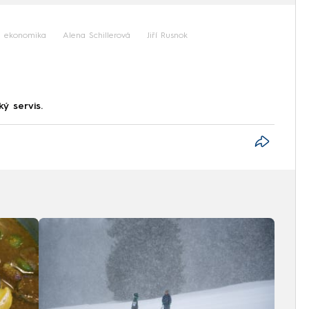
ekonomika
Alena Schillerová
Jiří Rusnok
ký servis.