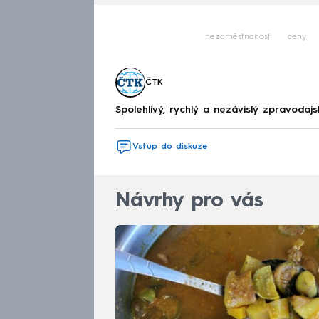
nezaměstnanost
ceny
ČTK
Spolehlivý, rychlý a nezávislý zpravodajs
Vstup do diskuze
Návrhy pro vás