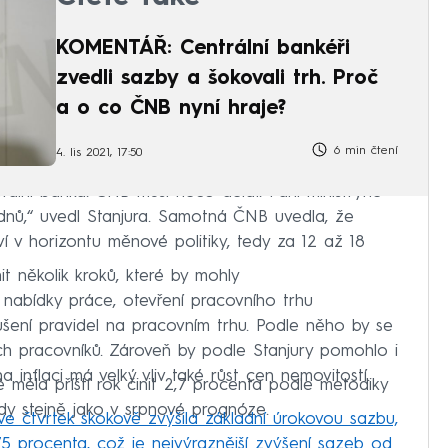
KOMENTÁŘ: Centrální bankéři
zvedli sazby a šokovali trh. Proč
a o co ČNB nyní hraje?
6 min čtení
4. lis 2021, 17:50
rální banka. ČNB musí něco dělat. Paní ministryně
ýdnů,“ uvedl Stanjura. Samotná ČNB uvedla, že
 v horizontu měnové politiky, tedy za 12 až 18
t několik kroků, které by mohly
í nabídky práce, otevření pracovního trhu
šení pravidel na pracovním trhu. Podle něho by se
ích pracovníků. Zároveň by podle Stanjury pomohlo i
a inflaci má velký vliv také růst cen nemovitostí.
měla příští rok činit 2,7 procenta podle metodiky
edy stejně jako v srpnové prognóze.
e čtvrtek skokově zvýšila základní úrokovou sazbu,
5 procenta, což je nejvýraznější zvýšení sazeb od