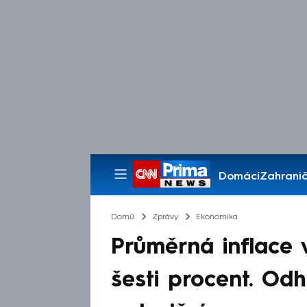
Domácí
Zahranič
Pořady
Domů
Zprávy
Ekonomika
Průměrná inflace 
šesti procent. Odh