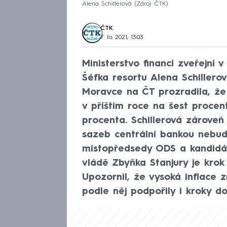
Alena Schillerová
Zdroj: ČTK
ČTK
7. lis 2021, 13:03
Ministerstvo financí zveřejní 
Šéfka resortu Alena Schillero
Moravce na ČT prozradila, že
v příštím roce na šest procent
procenta. Schillerová zároveň
sazeb centrální bankou nebude 
místopředsedy ODS a kandidát
vládě Zbyňka Stanjury je kro
Upozornil, že vysoká inflace z
podle něj podpořily i kroky do