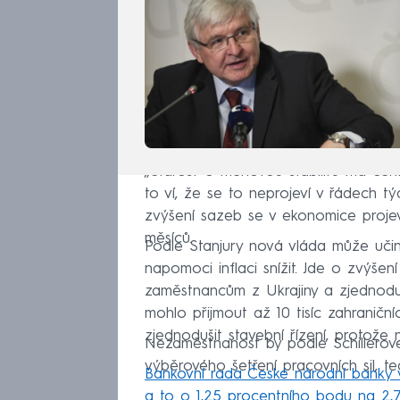
„Starost o měnovou stabilitu má cent
to ví, že se to neprojeví v řádech t
zvýšení sazeb se v ekonomice projeví
měsíců.
Podle Stanjury nová vláda může učini
napomoci inflaci snížit. Jde o zvýšen
zaměstnancům z Ukrajiny a zjednodu
mohlo přijmout až 10 tisíc zahraničn
zjednodušit stavební řízení, protože n
Nezaměstnanost by podle Schillerové 
výběrového šetření pracovních sil, t
Bankovní rada České národní banky v
a to o 1,25 procentního bodu na 2,7