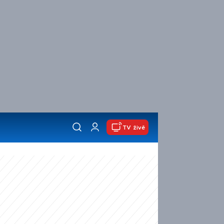
TV živě