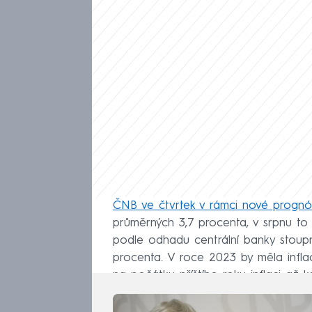
ČNB ve čtvrtek v rámci nové prognó
průměrných 3,7 procenta, v srpnu to b
podle odhadu centrální banky stoup
procenta. V roce 2023 by měla infla
na počátku příštího roku inflaci až 