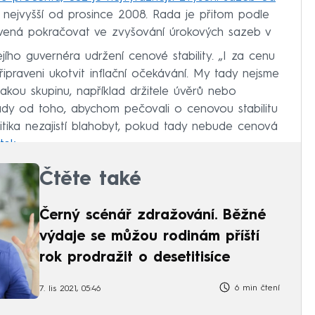
nejvyšší od prosince 2008. Rada je přitom podle
avená pokračovat ve zvyšování úrokových sazeb v
ejího guvernéra udržení cenové stability. „I za cenu
ipraveni ukotvit inflační očekávání. My tady nejsme
akou skupinu, například držitele úvěrů nebo
dy od toho, abychom pečovali o cenovou stabilitu
olitika nezajistí blahobyt, pokud tady nebude cenová
tek
.
Čtěte také
Černý scénář zdražování. Běžné
výdaje se můžou rodinám příští
rok prodražit o desetitisíce
6 min čtení
7. lis 2021, 05:46