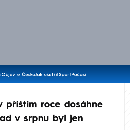
í
Objevte Česko
Jak ušetřit
Sport
Počasí
v příštím roce dosáhne
ad v srpnu byl jen