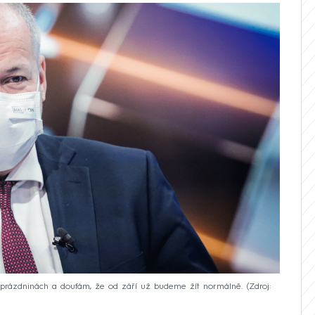
prázdninách a doufám, že od září už budeme žít normálně.
Zdroj: