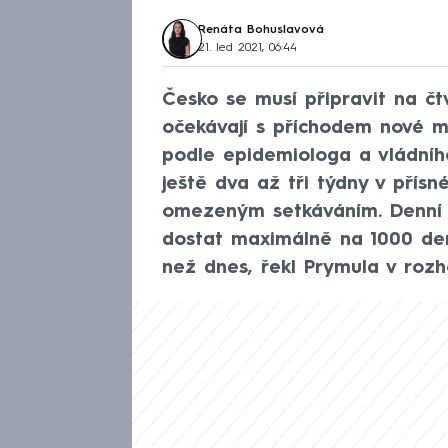
Renáta Bohuslavová
21. led 2021, 06:44
Česko se musí připravit na čtv
očekávají s příchodem nové mu
podle epidemiologa a vládní
ještě dva až tři týdny v přís
omezeným setkáváním. Denní p
dostat maximálně na 1000 de
než dnes, řekl Prymula v roz