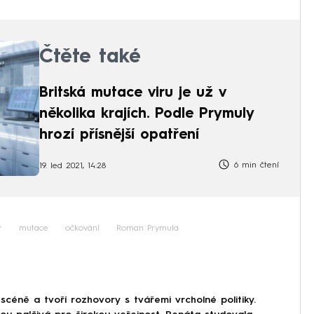
Čtěte také
Britská mutace viru je už v
několika krajích. Podle Prymuly
hrozí přísnější opatření
6 min čtení
19. led 2021, 14:28
r
mutace
očkování
Roman Prymula
scéně a tvoří rozhovory s tvářemi vrcholné politiky.