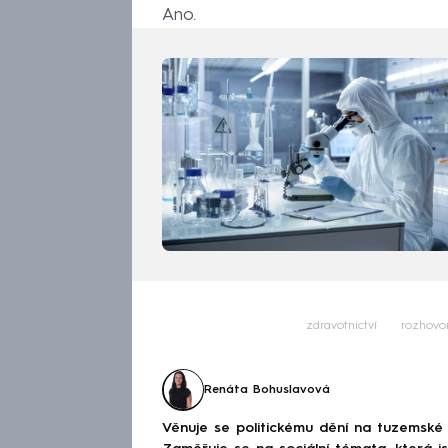
Ano.
zdravotnictví
rozhovo
Renáta Bohuslavová
Věnuje se politickému dění na tuzemské 