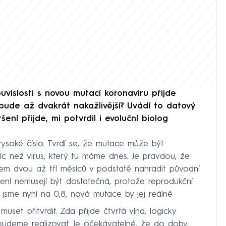
uvislosti s novou mutací koronaviru přijde
 bude až dvakrát nakažlivější? Uvádí to datový
ení přijde, mi potvrdil i evoluční biolog
ysoké číslo. Tvrdí se, že mutace může být
íc než virus, který tu máme dnes. Je pravdou, že
hem dvou až tří měsíců v podstatě nahradit původní
tření nemusejí být dostatečná, protože reprodukční
 jsme nyní na 0,8, nová mutace by jej reálně
set přitvrdit. Zda přijde čtvrtá vlna, logicky
udeme realizovat. Je očekávatelné, že do doby,