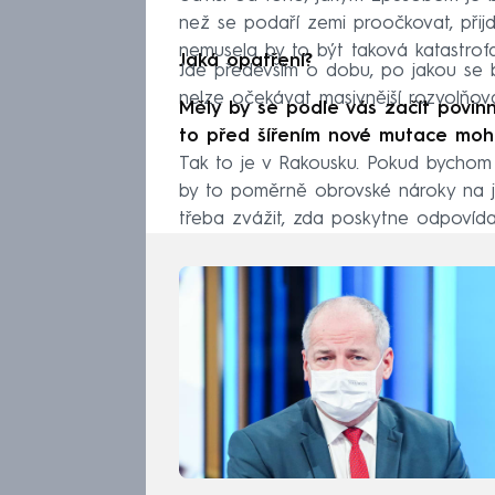
než se podaří zemi proočkovat, přijd
nemusela by to být taková katastrofa
Jaká opatření?
Jde především o dobu, po jakou se
nelze očekávat masivnější rozvolňová
Měly by se podle vás začít povin
to před šířením nové mutace moh
Tak to je v Rakousku. Pokud bychom a
by to poměrně obrovské nároky na j
třeba zvážit, zda poskytne odpovídají