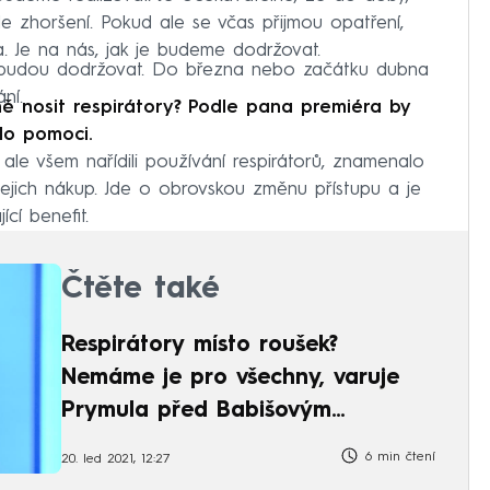
e zhoršení. Pokud ale se včas přijmou opatření,
. Je na nás, jak je budeme dodržovat.
 budou dodržovat. Do března nebo začátku dubna
ní.
ně nosit respirátory? Podle pana premiéra by
lo pomoci.
le všem nařídili používání respirátorů, znamenalo
ejich nákup. Jde o obrovskou změnu přístupu a je
cí benefit.
Čtěte také
Respirátory místo roušek?
Nemáme je pro všechny, varuje
Prymula před Babišovým
nápadem
6 min čtení
20. led 2021, 12:27