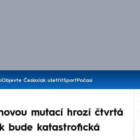
í
Objevte Česko
Jak ušetřit
Sport
Počasí
novou mutací hrozí čtvrtá
ak bude katastrofická