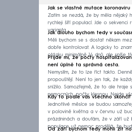
Jak se vlastně mutace koronaviru 
Zatím se nezdá, že by měla nějaký h
rychleji šíří populací. Jde o sekvenc
varianta.
Jak dlouho bychom tedy v součas
Měli bychom se s dostat někam mezi
dobře kontrolovat. A logicky to zna
otázku minimálně 14 dnů, ale spíše t
Přijde mi, že počty hospitalizovan
není úplně ta správná cesta.
Nemyslím, že to lze říct takto. Denn
propouštějí. Není to jen tak, že každý
snížilo. Samozřejmě, že to ale hraje
nemocných, počty klesnou. Nejde vša
Kdy to podle vás všechno skončí?
Jednotlivé měsíce se budou samozřejm
v polovině května a v červnu už bud
prázdninách a doufám, že v září už
populace už nemoc prodělá, že bud
Od září bychom tedy mohli žít n