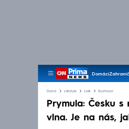
Domácí
Zahranič
Pořady
Domů
Lifestyle
Lidé
Rozhovor
Prymula: Česku s 
vlna. Je na nás, j