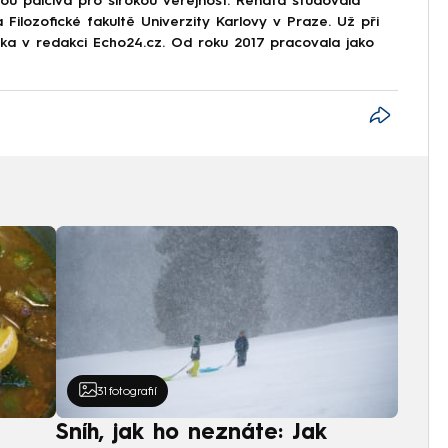
sou palčivá pro širokou veřejnost. Renáta studovala
 Filozofické fakultě Univerzity Karlovy v Praze. Už při
stka v redakci Echo24.cz. Od roku 2017 pracovala jako
31
fotografií
Sníh, jak ho neznáte: Jak