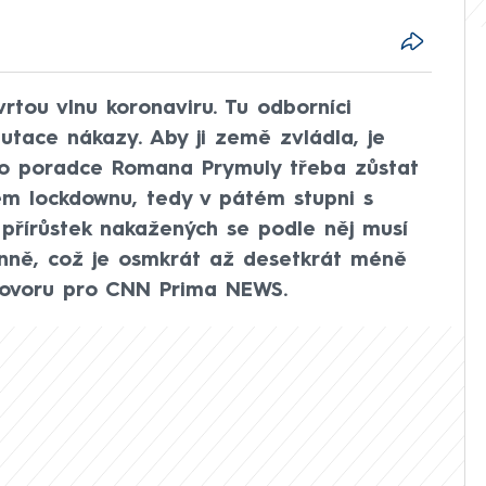
rtou vlnu koronaviru. Tu odborníci
tace nákazy. Aby ji země zvládla, je
ho poradce Romana Prymuly třeba zůstat
ném lockdownu, tedy v pátém stupni s
řírůstek nakažených se podle něj musí
nně, což je osmkrát až desetkrát méně
hovoru pro CNN Prima NEWS.