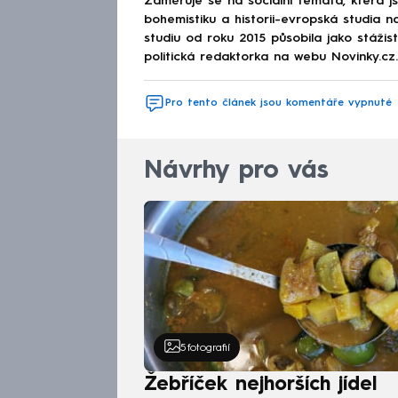
Zaměřuje se na sociální témata, která j
bohemistiku a historii-evropská studia na
studiu od roku 2015 působila jako stáži
politická redaktorka na webu Novinky.cz.
Pro tento článek jsou komentáře vypnuté
Návrhy pro vás
5
fotografií
Žebříček nejhorších jídel