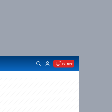
TV živě