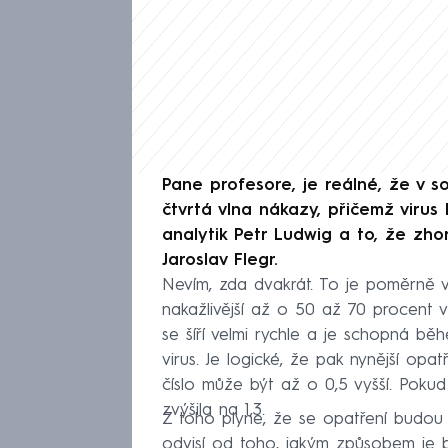
Pane profesore, je reálné, že v so
čtvrtá vlna nákazy, přičemž virus
analytik Petr Ludwig a to, že zhorš
Jaroslav Flegr.
Nevím, zda dvakrát. To je poměrně v
nakažlivější až o 50 až 70 procent v
se šíří velmi rychle a je schopná bě
virus. Je logické, že pak nynější opa
číslo může být až o 0,5 vyšší. Pokud
zvýšila na 1,3.
Z toho plyne, že se opatření budou mu
odvisí od toho, jakým způsobem je b