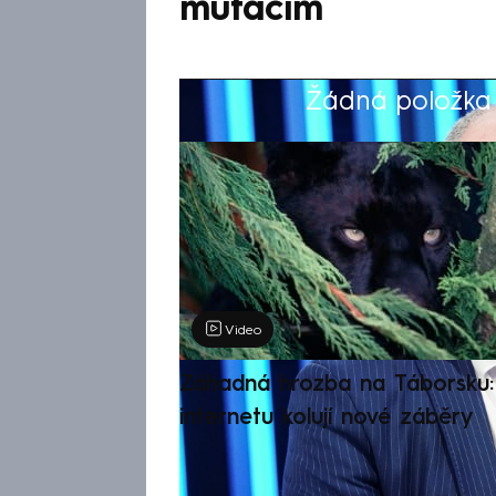
mutacím
Žádná položka z
Výběr redakce
Video
Záhadná hrozba na Táborsku: 
internetu kolují nové záběry