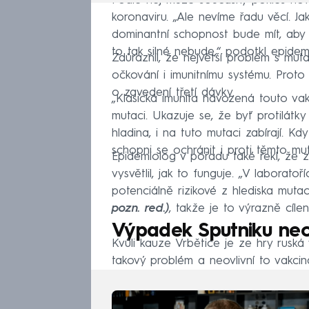
Podle něj může současný pokles nov
koronaviru. „Ale nevíme řadu věcí. Ja
dominantní schopnost bude mít, aby 
to tak silné nebude,“ podotkl epidem
Zdůraznil, že největší problém s mut
očkování i imunitnímu systému. Prot
o zavedení třetí dávky.
„Klasická imunita navozená touto va
mutaci. Ukazuje se, že byť protilátky
hladina, i na tuto mutaci zabírají. 
schopni se ochránit i proti těmto muta
Epidemiolog v pořadu také řekl, že z
vysvětlil, jak to funguje. „V laborat
potenciálně rizikové z hlediska mut
pozn. red.)
, takže je to výrazně cílen
Výpadek Sputniku neovl
Kvůli kauze Vrbětice je ze hry ruská
takový problém a neovlivní to vakcinač