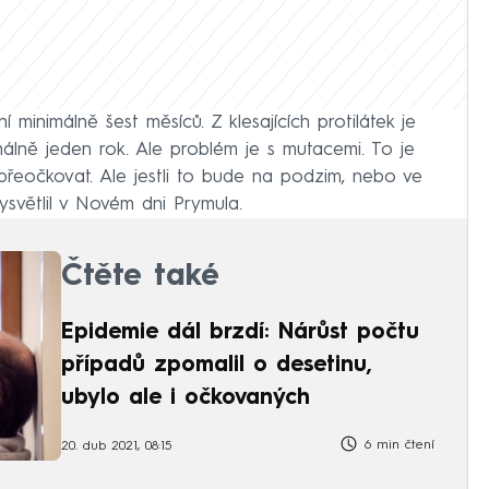
 minimálně šest měsíců. Z klesajících protilátek je
lně jeden rok. Ale problém je s mutacemi. To je
 přeočkovat. Ale jestli to bude na podzim, nebo ve
ysvětlil v Novém dni Prymula.
Čtěte také
Epidemie dál brzdí: Nárůst počtu
případů zpomalil o desetinu,
ubylo ale i očkovaných
6 min čtení
20. dub 2021, 08:15