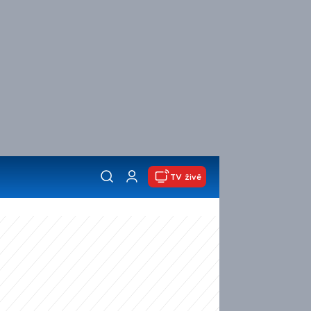
TV živě