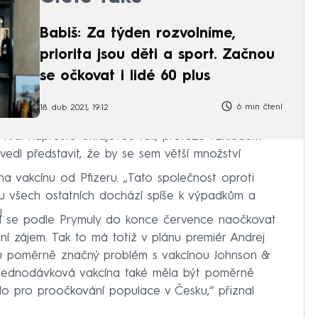
Babiš: Za týden rozvolníme,
priorita jsou děti a sport. Začnou
se očkovat i lidé 60 plus
6 min čtení
18. dub 2021, 19:12
 hrál naprosto okrajovou roli, protože vzhledem
edl představit, že by se sem větší množství
 vakcínu od Pfizeru. „Tato společnost oproti
u všech ostatních dochází spíše k výpadkům a
.
í se podle Prymuly do konce července naočkovat
ní zájem. Tak to má totiž v plánu premiér Andrej
tu poměrně značný problém s vakcínou Johnson &
o jednodávková vakcína také měla být poměrně
lo pro proočkování populace v Česku,“ přiznal