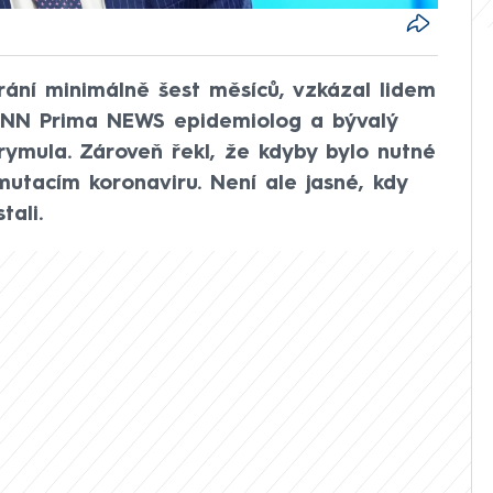
rání minimálně šest měsíců, vzkázal lidem
CNN Prima NEWS epidemiolog a bývalý
rymula. Zároveň řekl, že kdyby bylo nutné
mutacím koronaviru. Není ale jasné, kdy
tali.