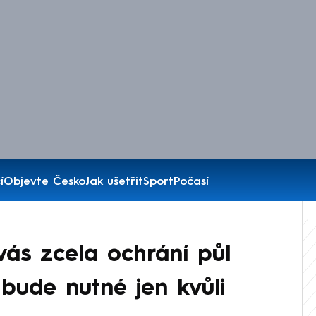
í
Objevte Česko
Jak ušetřit
Sport
Počasí
vás zcela ochrání půl
 bude nutné jen kvůli