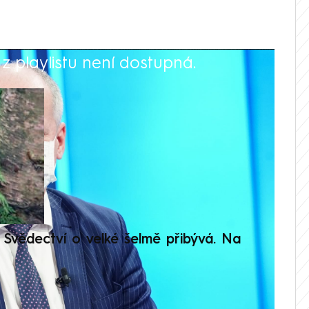
 playlistu není dostupná.
V
Svědectví o velké šelmě přibývá. Na
Setká
je op