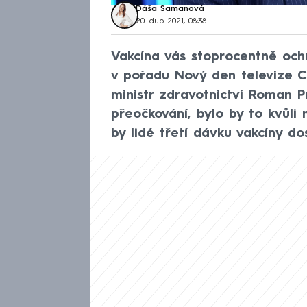
Dáša Šamanová
20. dub 2021, 08:38
Vakcína vás stoprocentně och
v pořadu Nový den televize 
ministr zdravotnictví Roman P
přeočkování, bylo by to kvůli 
by lidé třetí dávku vakcíny dos