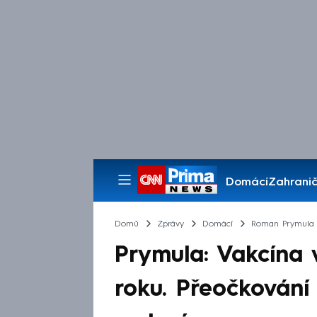
Domácí
Zahranič
Pořady
Domů
Zprávy
Domácí
Roman Prymula
Prymula: Vakcína 
roku. Přeočkování