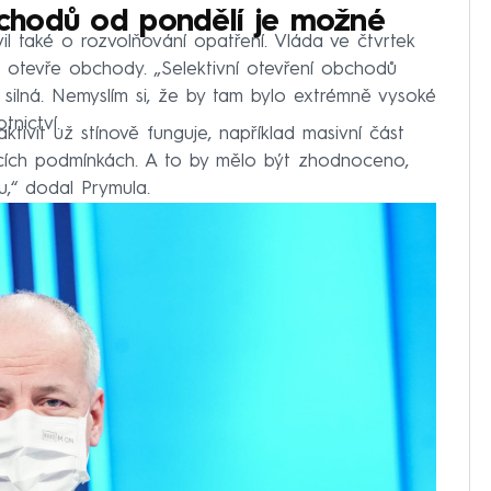
bchodů od pondělí je možné
také o rozvolňování opatření. Vláda ve čtvrtek
 otevře obchody. „Selektivní otevření obchodů
 silná. Nemyslím si, že by tam bylo extrémně vysoké
tnictví.
tivit už stínově funguje, například masivní část
ácích podmínkách. A to by mělo být zhodnoceno,
u,“ dodal Prymula.