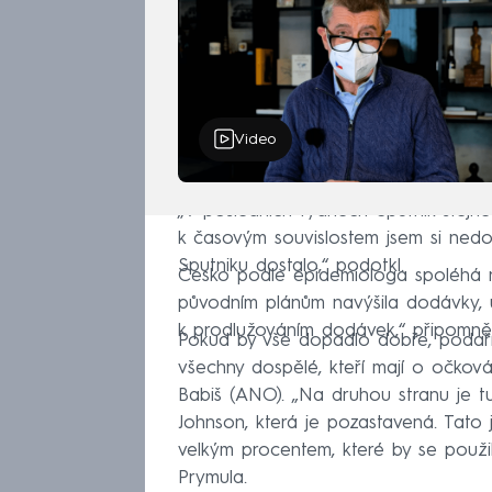
Video
„V posledních týdnech Sputnik stejně
k časovým souvislostem jsem si nedov
Sputniku dostalo,“ podotkl.
Česko podle epidemiologa spoléhá na
původním plánům navýšila dodávky, 
k prodlužováním dodávek,“ připomněl
Pokud by vše dopadlo dobře, podař
všechny dospělé, kteří mají o očková
Babiš (ANO). „Na druhou stranu je 
Johnson, která je pozastavená. Tat
velkým procentem, které by se použi
Prymula.