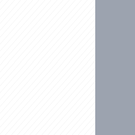
ideo
ní plné slz po 50 letech: Matku donutili dát d
ět spojil test DNA