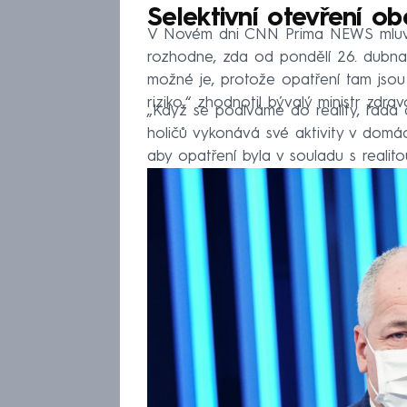
Selektivní otevření o
V Novém dni CNN Prima NEWS mluvil 
rozhodne, zda od pondělí 26. dubna
možné je, protože opatření tam jsou
riziko,“ zhodnotil bývalý ministr zdravo
„Když se podíváme do reality, řada ak
holičů vykonává své aktivity v dom
aby opatření byla v souladu s realito