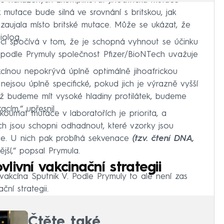
ě nakažených zkomplikovat jihoafrická mutace
k mutace bude silná ve srovnání s britskou, jak
zaujala místo britské mutace. Může se ukázat, že
iolog.
ací spočívá v tom, že je schopná vyhnout se účinku
o podle Prymuly společnost Pfizer/BioNTech uvažuje
kcínou nepokrývá úplně optimálně jihoafrickou
 nejsou úplně specifické, pokud jich je výrazně vyšší
Když budeme mít vysoké hladiny protilátek, budeme
cím,“ upřesnil.
koumat mutace v laboratořích je priorita, a
ořích jsou schopni odhadnout, které vzorky jsou
ace. U nich pak probíhá sekvenace
(tzv. čtení DNA,
ější,“ popsal Prymula.
ivní vakcinační strategii
 vakcína Sputnik V. Podle Prymuly to ale není zas
ní strategii.
Čtěte také